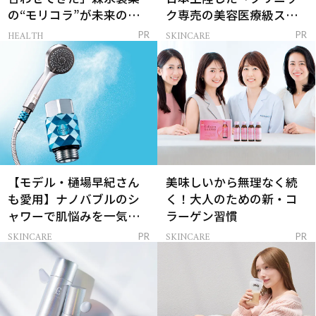
の“モリコラ”が未来のキ
ク専売の美容医療級スキ
レイを連れてくる！
ンケア」
HEALTH
SKINCARE
PR
PR
【モデル・樋場早紀さん
美味しいから無理なく続
も愛用】ナノバブルのシ
く！大人のための新・コ
ャワーで肌悩みを一気に
ラーゲン習慣
解決
SKINCARE
SKINCARE
PR
PR