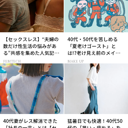
【セックスレス】“夫婦の
40代・50代を苦しめる
数だけ性生活の悩みがあ
「夏老けゴースト」と
る”共感を集めた人気記事
は!?老け見え前のメイク
10選
くずれ＆くすみ対策
FEMTECH
MAKE UP
40代妻がレス解消できた
猛暑日でも快適！40代50
「社長の一言」とは【セ
代の「暑い・疲れる」を