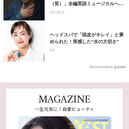
（笑）」全編英語ミュージカルへの
挑戦
PEOPLE
ヘッドスパで「頭皮がキレイ」と褒
められた！実感した“水の大切さ”
PR
Recommended by
MAGAZINE
一生元気に！自愛ビューティ