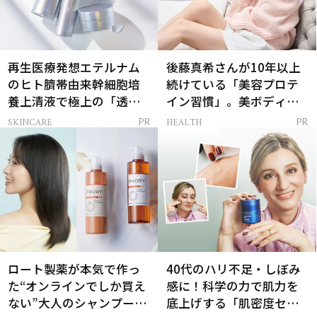
再生医療発想エテルナム
後藤真希さんが10年以上
のヒト臍帯由来幹細胞培
続けている「美容プロテ
養上清液で極上の「透明
イン習慣」。美ボディを
感ハリ肌」へ
支える朝ルーティンと
SKINCARE
HEALTH
PR
PR
は？
ロート製薬が本気で作っ
40代のハリ不足・しぼみ
た“オンラインでしか買え
感に！科学の力で肌力を
ない”大人のシャンプー＆
底上げする「肌密度セラ