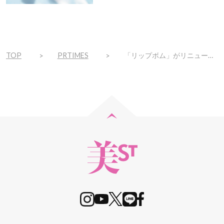
ト！
TOP
PRTIMES
「リップボム」がリニューアル新発売！膜厚でちゅるんちゅるん！旬のぷっくり唇が叶う※1 爆弾※2プランパーグロス「リップボム セラムプランパー」2025年5月9日（金）発売