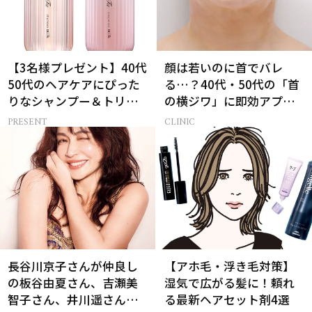
【3名様プレゼント】40代
顔は若いのに首でバレ
50代のヘアケアにぴった
る…？40代・50代の「首
りなシャンプー＆トリー
の横ジワ」に即効アプロ
トメントで、うねり悩み
ーチする最新美容医療と
PRESENT
CLINIC
に対処！
は
長谷川京子さんが仲良し
【アホ毛・浮き毛対策】
の板谷由夏さん、吉瀬美
湿気で広がる髪に！頼れ
智子さん、井川遥さんと
る最新ヘアセット剤4選