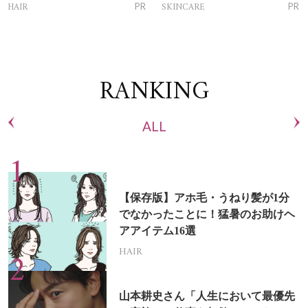
トリートメントって？
ム」
HAIR
SKINCARE
PR
PR
RANKING
ALL
【保存版】アホ毛・うねり髪が1分
でなかったことに！猛暑のお助けヘ
アアイテム16選
HAIR
山本耕史さん「人生において最優先