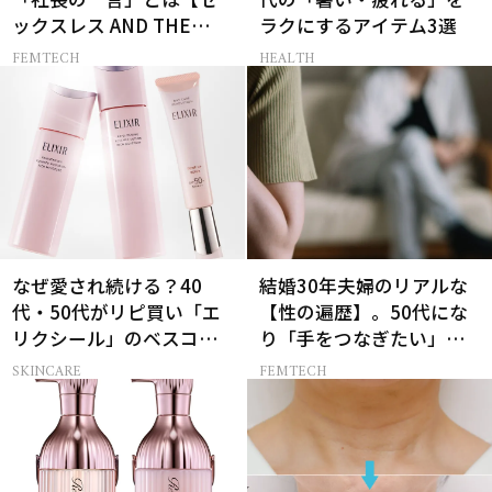
ックスレス AND THE
ラクにするアイテム3選
CITY -女たちの告白-】
FEMTECH
HEALTH
なぜ愛され続ける？40
結婚30年夫婦のリアルな
代・50代がリピ買い「エ
【性の遍歴】。50代にな
リクシール」のベスコス
り「手をつなぎたい」と
受賞名品3選
願う理由とは
SKINCARE
FEMTECH