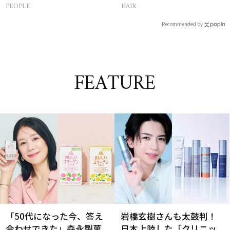
集まる理由は…
PEOPLE
HAIR
Recommended by
FEATURE
「50代になった今、答え
岩橋玄樹さんも太鼓判！
合わせできた」森永製菓
日本上陸した「クリニッ