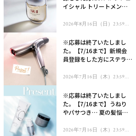
イシャル トリートメント
セラムをプレゼント！
2026年8月16日（日）23:59ま
で
※応募は終了いたしまし
た。【7/16まで】新規会
員登録をした方にステラボ
ーテのシャインリバース
ヘアドライヤー ジュエル
2026年7月16日（木）23:59ま
で
をプレゼント！
※応募は終了いたしまし
た。【7/16まで】うねり
やパサつき… 夏の髪悩み
を解消するヘアケアアイテ
ムを13名様にプレゼン
2026年7月16日（木）23:59ま
で