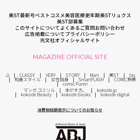
美ST最新号
ベストコスメ
美容医療
更年期
美STリュクス
美ST部募集
このサイトについて
よくあるご質問
お問い合わせ
広告掲載について
プライバシーポリシー
光文社オフィシャルサイト
MAGAZINE OFFICIAL SITE
JJ
CLASSY.
VERY
STORY
Mart
美ST
bis
和食スタイル
女性自身
SmartFLASH
COMIC熱帯
comic Pureri
マンガ コミソル
本がすき。
kokode.jp
kokode Beauty
kokode books
kokode digital
消費税総額表示についてのお知らせ