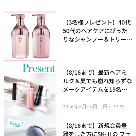
【3名様プレゼント】40代
50代のヘアケアにぴった
りなシャンプー＆トリート
メントで、うねり悩みに対
処！
【8/16まで】最新ヘアミ
ルク＆夏でも崩れ知らずな
メークアイテムを19名様
にプレゼント！
2026年8月16日（日）23:59ま
で
【8/16まで】新規会員登
録をした方にSK-Ⅱの フェ