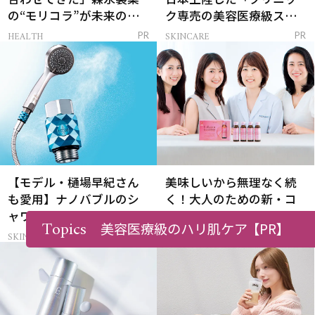
の“モリコラ”が未来のキ
ク専売の美容医療級スキ
レイを連れてくる！
ンケア」
HEALTH
SKINCARE
PR
PR
【モデル・樋場早紀さん
美味しいから無理なく続
も愛用】ナノバブルのシ
く！大人のための新・コ
ャワーで肌悩みを一気に
ラーゲン習慣
Topics
美容医療級のハリ肌ケア
【PR】
解決
SKINCARE
SKINCARE
PR
PR