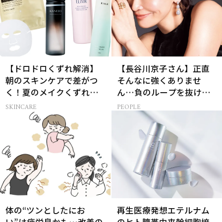
【ドロドロくずれ解消】
【長谷川京子さん】正直
朝のスキンケアで差がつ
そんなに強くありませ
く！夏のメイクくずれ防
ん…負のループを抜ける
止術
15分の習慣とは?
SKINCARE
PEOPLE
体の“ツンとしたにお
再生医療発想エテルナム
い”は疲労臭かも…改善の
のヒト臍帯由来幹細胞培