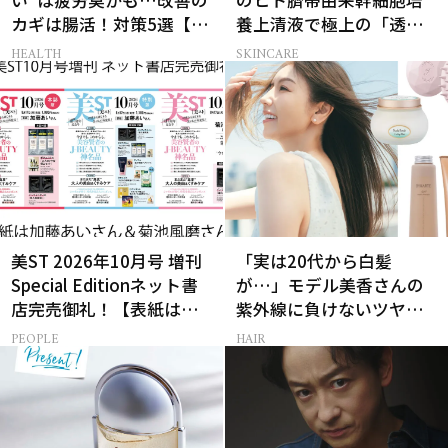
カギは腸活！対策5選【医
養上清液で極上の「透明
師監修】
感ハリ肌」へ
HEALTH
SKINCARE
美ST 2026年10月号 増刊
「実は20代から白髪
Special Editionネット書
が…」モデル美香さんの
店完売御礼！【表紙は加
紫外線に負けないツヤ美
藤あいさん＆菊池風磨さ
髪ケア
PEOPLE
HAIR
ん】