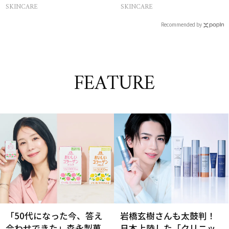
ど
解決
SKINCARE
SKINCARE
Recommended by
FEATURE
「50代になった今、答え
岩橋玄樹さんも太鼓判！
合わせできた」森永製菓
日本上陸した「クリニッ