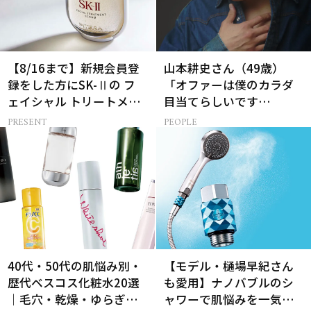
【8/16まで】新規会員登
山本耕史さん（49歳）
録をした方にSK-Ⅱの フ
「オファーは僕のカラダ
ェイシャル トリートメン
目当てらしいです
ト セラムをプレゼント！
（笑）」全編英語ミュー
PRESENT
PEOPLE
ジカルへの挑戦
40代・50代の肌悩み別・
【モデル・樋場早紀さん
歴代ベスコス化粧水20選
も愛用】ナノバブルのシ
｜毛穴・乾燥・ゆらぎな
ャワーで肌悩みを一気に