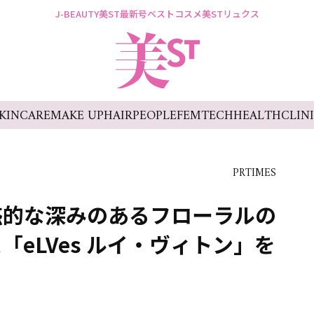
J-BEAUTY
美ST最新号
ベストコスメ
美STリュクス
KINCARE
MAKE UP
HAIR
PEOPLE
FEMTECH
HEALTH
CLIN
PRTIMES
惑的な深みのあるフローラルの
eLVes ルイ・ヴィトン」を