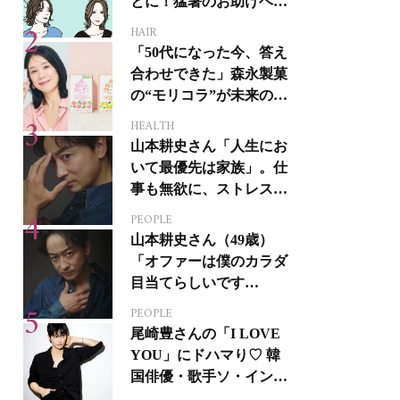
とに！猛暑のお助けヘア
アイテム16選
HAIR
「50代になった今、答え
合わせできた」森永製菓
の“モリコラ”が未来のキ
レイを連れてくる！
HEALTH
山本耕史さん「人生にお
いて最優先は家族」。仕
事も無欲に、ストレスを
溜めない生き方
PEOPLE
山本耕史さん（49歳）
「オファーは僕のカラダ
目当てらしいです
（笑）」全編英語ミュー
PEOPLE
ジカルへの挑戦
尾崎豊さんの「I LOVE
YOU」にドハマり♡ 韓
国俳優・歌手ソ・イング
クさんの音楽がすべての