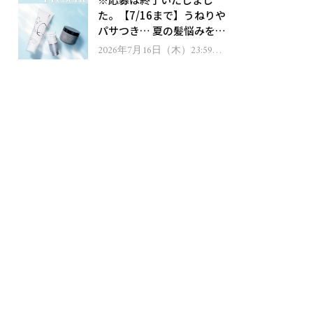
ゼント！
た。【7/16まで】うねりや
パサつき… 夏の髪悩みを解
消するヘアケアアイテムを
2026年7月16日（木）23:59ま
で
13名様にプレゼント！