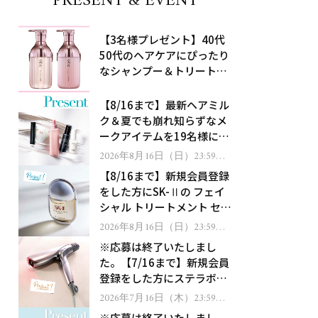
PRESENT & EVENT
【3名様プレゼント】40代
50代のヘアケアにぴったり
なシャンプー＆トリートメ
ントで、うねり悩みに対
処！
【8/16まで】最新ヘアミル
ク＆夏でも崩れ知らずなメ
ークアイテムを19名様にプ
レゼント！
2026年8月16日（日）23:59ま
で
【8/16まで】新規会員登録
をした方にSK-Ⅱの フェイ
シャル トリートメント セラ
ムをプレゼント！
2026年8月16日（日）23:59ま
で
※応募は終了いたしまし
た。【7/16まで】新規会員
登録をした方にステラボー
テのシャインリバース ヘア
2026年7月16日（木）23:59ま
で
ドライヤー ジュエルをプレ
※応募は終了いたしまし