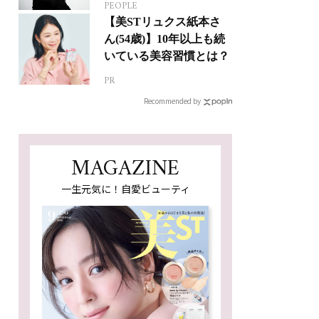
PEOPLE
人生って？
【美STリュクス紙本さ
ん(54歳)】10年以上も続
いている美容習慣とは？
PR
Recommended by
MAGAZINE
一生元気に！自愛ビューティ