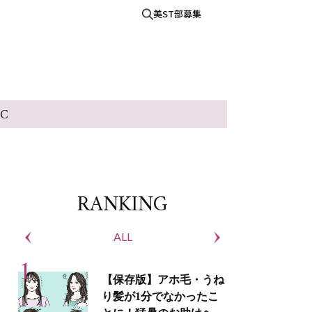
美ST部募集
IC
RANKING
ALL
S
【保存版】アホ毛・うね
り髪が1分でなかったこ