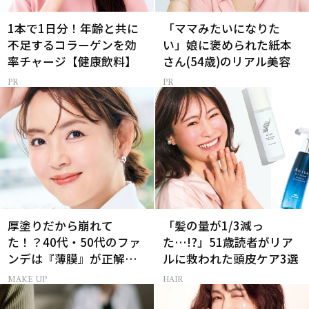
1本で1日分！年齢と共に
「ママみたいになりた
不足するコラーゲンを効
い」娘に褒められた紙本
率チャージ【健康飲料】
さん(54歳)のリアル美容
厚塗りだから崩れて
「髪の量が1/3減っ
た！？40代・50代のファ
た…!?」51歳読者がリア
ンデは『薄膜』が正解で
ルに救われた頭皮ケア3選
した
MAKE UP
HAIR