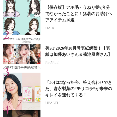
【保存版】アホ毛・うねり髪が1分
でなかったことに！猛暑のお助けヘ
アアイテム16選
HAIR
美ST 2026年10月号表紙解禁！【表
紙は加藤あいさん＆菊池風磨さん】
PEOPLE
「50代になった今、答え合わせでき
た」森永製菓の“モリコラ”が未来の
キレイを連れてくる！
HEALTH