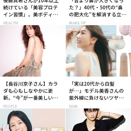
後藤真希さんが10年以上
「昔より鼻が大きくなっ
続けている「美容プロテ
た？」40代・50代の“鼻
イン習慣」。美ボディを
の肥大化”を解消する立体
支える朝ルーティンと
小鼻メイク
HEALTH
MAKE UP
は？
【長谷川京子さん】カラ
「実は20代から白髪
ダも心もしなやかに更
が…」モデル美香さんの
新。“今”が一番美しい
紫外線に負けないツヤ美
［特別画像集］
髪ケア
PEOPLE
HAIR