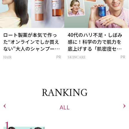
ロート製薬が本気で作っ
40代のハリ不足・しぼみ
た“オンラインでしか買え
感に！科学の力で肌力を
ない”大人のシャンプー＆
底上げする「肌密度セラ
トリートメントって？
ム」
HAIR
SKINCARE
PR
PR
RANKING
ALL