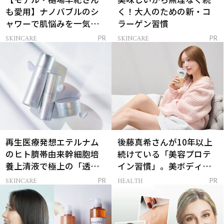
も愛用】ナノバブルのシ
く！大人のための新・コ
ャワーで肌悩みを一気に
ラーゲン習慣
解決
SKINCARE
SKINCARE
PR
PR
再生医療発想エテルナム
後藤真希さんが10年以上
のヒト臍帯由来幹細胞培
続けている「美容プロテ
養上清液で極上の「透明
イン習慣」。美ボディを
感ハリ肌」へ
支える朝ルーティンと
SKINCARE
HEALTH
PR
PR
は？