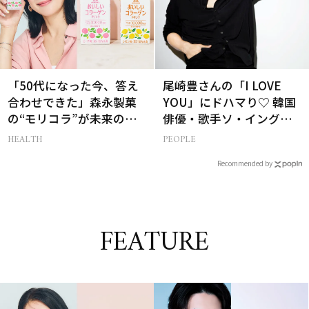
「50代になった今、答え
尾崎豊さんの「I LOVE
合わせできた」森永製菓
YOU」にドハマり♡ 韓国
の“モリコラ”が未来のキ
俳優・歌手ソ・イングク
レイを連れてくる！
さんの音楽がすべての人
HEALTH
PEOPLE
生って？
Recommended by
FEATURE