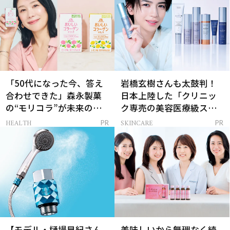
「50代になった今、答え
岩橋玄樹さんも太鼓判！
合わせできた」森永製菓
日本上陸した「クリニッ
の“モリコラ”が未来のキ
ク専売の美容医療級スキ
レイを連れてくる！
ンケア」
HEALTH
SKINCARE
PR
PR
【モデル・樋場早紀さん
美味しいから無理なく続