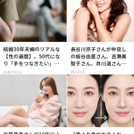
結婚30年夫婦のリアルな
長谷川京子さんが仲良し
【性の遍歴】。50代にな
の板谷由夏さん、吉瀬美
り「手をつなぎたい」と
智子さん、井川遥さんと
願う理由とは
集まる理由は…
FEMTECH
PEOPLE