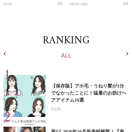
トリートメントって？
ム」
HAIR
SKINCARE
PR
PR
RANKING
ALL
【保存版】アホ毛・うねり髪が1分
でなかったことに！猛暑のお助けヘ
アアイテム16選
HAIR
美ST 2026年10月号表紙解禁！【表