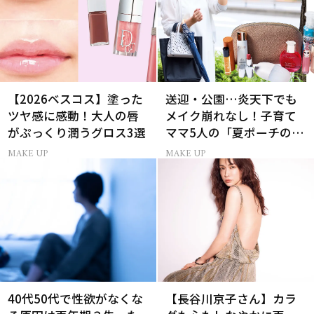
【2026ベスコス】塗った
送迎・公園…炎天下でも
ツヤ感に感動！大人の唇
メイク崩れなし！子育て
がぷっくり潤うグロス3選
ママ5人の「夏ポーチの中
身」
MAKE UP
MAKE UP
40代50代で性欲がなくな
【長谷川京子さん】カラ