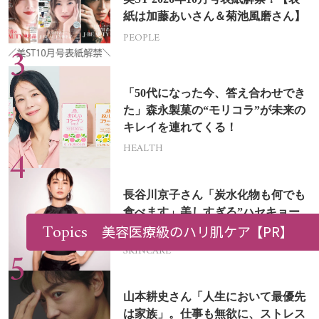
紙は加藤あいさん＆菊池風磨さん】
PEOPLE
「50代になった今、答え合わせでき
た」森永製菓の“モリコラ”が未来の
キレイを連れてくる！
HEALTH
長谷川京子さん「炭水化物も何でも
食べます」美しすぎる”ハセキョー
Topics
美容医療級のハリ肌ケア
【PR】
ボディ”を作る秘訣
SKINCARE
山本耕史さん「人生において最優先
は家族」。仕事も無欲に、ストレス