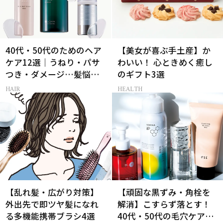
40代・50代のためのヘア
【美女が喜ぶ手土産】か
ケア12選｜うねり・パサ
わいい！ 心ときめく癒し
つき・ダメージ…髪悩み
のギフト3選
から選ぶベスコス受賞コ
HAIR
HEALTH
スメ
【乱れ髪・広がり対策】
【頑固な黒ずみ・角栓を
外出先で即ツヤ髪になれ
解消】こすらず落とす！
る多機能携帯ブラシ4選
40代・50代の毛穴ケア4