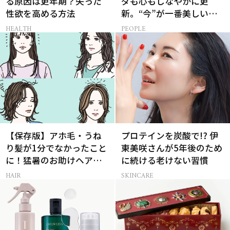
る原因は更年期？失った
ダも心もしなやかに更
性欲を高める方法
新。“今”が一番美しい
［特別画像集］
HEALTH
PEOPLE
【保存版】アホ毛・うね
プロテインを炭酸で!? 伊
り髪が1分でなかったこと
東美咲さんが5年後のため
に！猛暑のお助けヘアア
に続ける老けない習慣
イテム16選
HAIR
SKINCARE