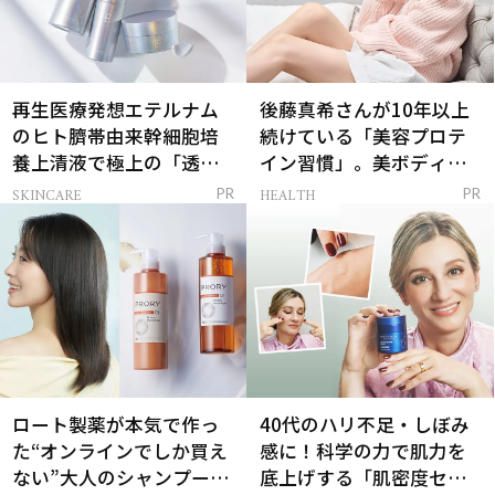
再生医療発想エテルナム
後藤真希さんが10年以上
のヒト臍帯由来幹細胞培
続けている「美容プロテ
養上清液で極上の「透明
イン習慣」。美ボディを
感ハリ肌」へ
支える朝ルーティンと
SKINCARE
HEALTH
PR
PR
は？
ロート製薬が本気で作っ
40代のハリ不足・しぼみ
た“オンラインでしか買え
感に！科学の力で肌力を
ない”大人のシャンプー＆
底上げする「肌密度セラ