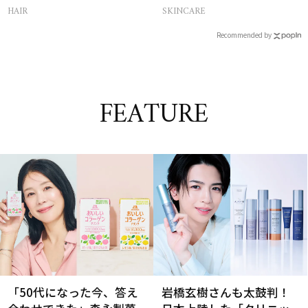
選
HAIR
SKINCARE
Recommended by
FEATURE
「50代になった今、答え
岩橋玄樹さんも太鼓判！