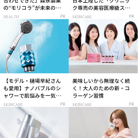
合わせできた」森永製菓
日本上陸した「クリニッ
の“モリコラ”が未来のキ
ク専売の美容医療級スキ
レイを連れてくる！
ンケア」
HEALTH
SKINCARE
PR
PR
【モデル・樋場早紀さん
美味しいから無理なく続
も愛用】ナノバブルのシ
く！大人のための新・コ
ャワーで肌悩みを一気に
ラーゲン習慣
解決
SKINCARE
SKINCARE
PR
PR