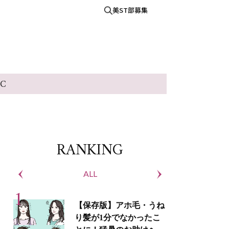
美ST部募集
IC
RANKING
ALL
S
【保存版】アホ毛・うね
り髪が1分でなかったこ