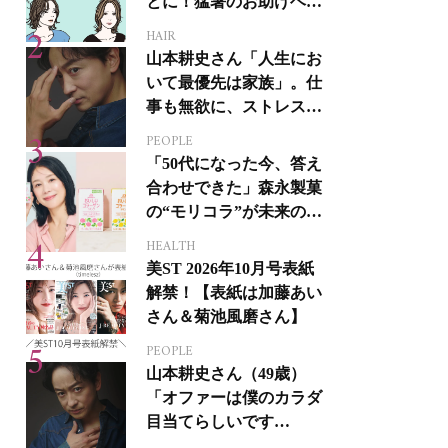
とに！猛暑のお助けヘア
アイテム16選
HAIR
山本耕史さん「人生にお
いて最優先は家族」。仕
事も無欲に、ストレスを
溜めない生き方
PEOPLE
「50代になった今、答え
合わせできた」森永製菓
の“モリコラ”が未来のキ
レイを連れてくる！
HEALTH
美ST 2026年10月号表紙
解禁！【表紙は加藤あい
さん＆菊池風磨さん】
PEOPLE
山本耕史さん（49歳）
「オファーは僕のカラダ
目当てらしいです
（笑）」全編英語ミュー