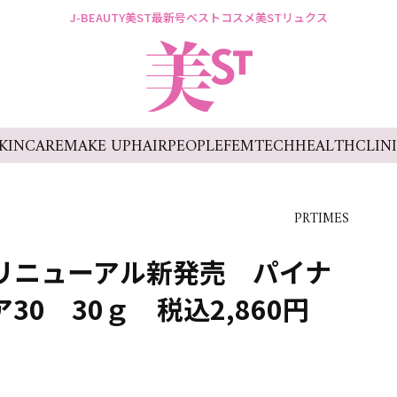
J-BEAUTY
美ST最新号
ベストコスメ
美STリュクス
KINCARE
MAKE UP
HAIR
PEOPLE
FEMTECH
HEALTH
CLIN
PRTIMES
) リニューアル新発売 パイナ
0 30ｇ 税込2,860円