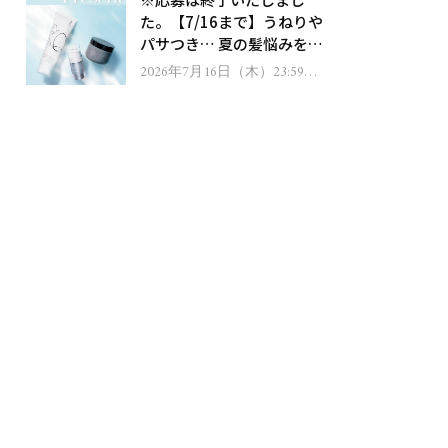
ゼント！
た。【7/16まで】うねりや
パサつき… 夏の髪悩みを解
消するヘアケアアイテムを
2026年7月16日（木）23:59ま
で
13名様にプレゼント！