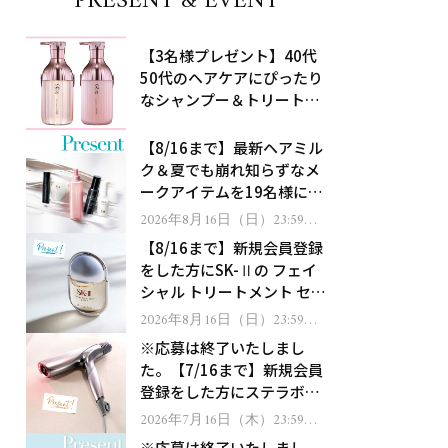
PRESENT & EVENT
【3名様プレゼント】40代
50代のヘアケアにぴったり
なシャンプー＆トリートメ
ントで、うねり悩みに対
処！
【8/16まで】最新ヘアミル
ク＆夏でも崩れ知らずなメ
ークアイテムを19名様にプ
レゼント！
2026年8月16日（日）23:59ま
で
【8/16まで】新規会員登録
をした方にSK-Ⅱの フェイ
シャル トリートメント セラ
ムをプレゼント！
2026年8月16日（日）23:59ま
で
※応募は終了いたしまし
た。【7/16まで】新規会員
登録をした方にステラボー
テのシャインリバース ヘア
2026年7月16日（木）23:59ま
で
ドライヤー ジュエルをプレ
※応募は終了いたしまし