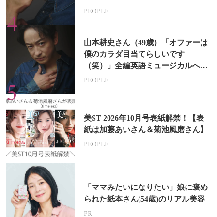
PEOPLE
山本耕史さん（49歳）「オファーは
僕のカラダ目当てらしいです
（笑）」全編英語ミュージカルへの
挑戦
PEOPLE
美ST 2026年10月号表紙解禁！【表
紙は加藤あいさん＆菊池風磨さん】
PEOPLE
「ママみたいになりたい」娘に褒め
られた紙本さん(54歳)のリアル美容
PR