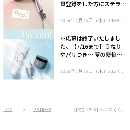
員登録をした方にステラボ
ーテのシャインリバース
ヘアドライヤー ジュエル
2026年7月16日（木）23:59ま
で
をプレゼント！
※応募は終了いたしまし
た。【7/16まで】うねり
やパサつき… 夏の髪悩み
を解消するヘアケアアイテ
ムを13名様にプレゼン
2026年7月16日（木）23:59ま
で
ト！
TOP
PRTIMES
【限定コラボ】FUJIMIから80周年を迎えたムーミンとのコラボレーションシェイカーが数量限定で新登場！4月21日先行予約開始！