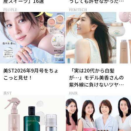
産スイーツ」16選
うしても許せなかった」
夫の一言
PEOPLE
FEMTECH
美ST2026年9月号をちょ
「実は20代から白髪
こっと見せ！
が…」モデル美香さんの
紫外線に負けないツヤ美
髪ケア
美ST
HAIR