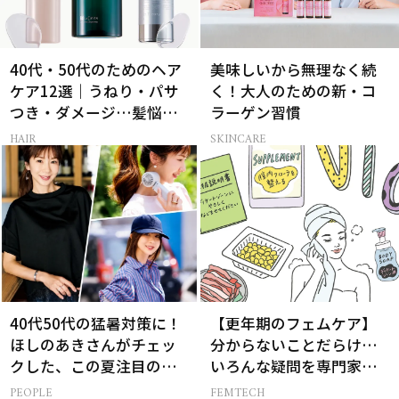
40代・50代のためのヘア
美味しいから無理なく続
ケア12選｜うねり・パサ
く！大人のための新・コ
つき・ダメージ…髪悩み
ラーゲン習慣
から選ぶベスコス受賞コ
HAIR
SKINCARE
スメ
40代50代の猛暑対策に！
【更年期のフェムケア】
ほしのあきさんがチェッ
分からないことだらけ…
クした、この夏注目の暑
いろんな疑問を専門家に
さ対策グッズ3選
聞いてみた
PEOPLE
FEMTECH