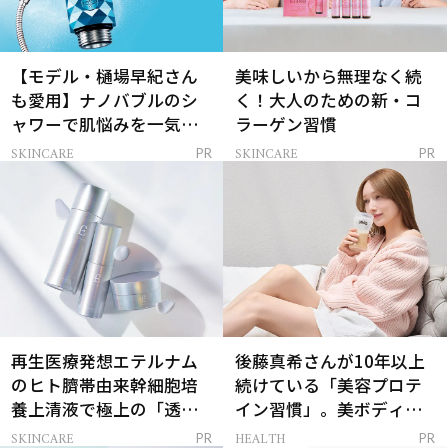
【モデル・樋場早紀さん
美味しいから無理なく続
も愛用】ナノバブルのシ
く！大人のための新・コ
ャワーで肌悩みを一気に
ラーゲン習慣
解決
SKINCARE
SKINCARE
PR
PR
再生医療発想エテルナム
後藤真希さんが10年以上
のヒト臍帯由来幹細胞培
続けている「美容プロテ
養上清液で極上の「透明
イン習慣」。美ボディを
感ハリ肌」へ
支える朝ルーティンと
SKINCARE
HEALTH
PR
PR