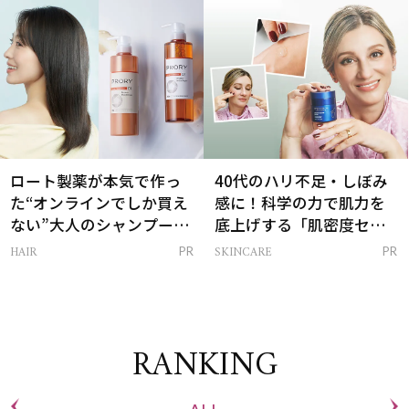
は？
ロート製薬が本気で作っ
40代のハリ不足・しぼみ
た“オンラインでしか買え
感に！科学の力で肌力を
ない”大人のシャンプー＆
底上げする「肌密度セラ
トリートメントって？
ム」
HAIR
SKINCARE
PR
PR
RANKING