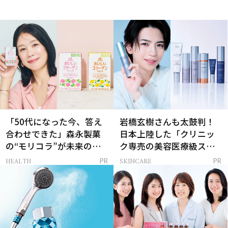
「50代になった今、答え
岩橋玄樹さんも太鼓判！
合わせできた」森永製菓
日本上陸した「クリニッ
の“モリコラ”が未来のキ
ク専売の美容医療級スキ
レイを連れてくる！
ンケア」
HEALTH
SKINCARE
PR
PR