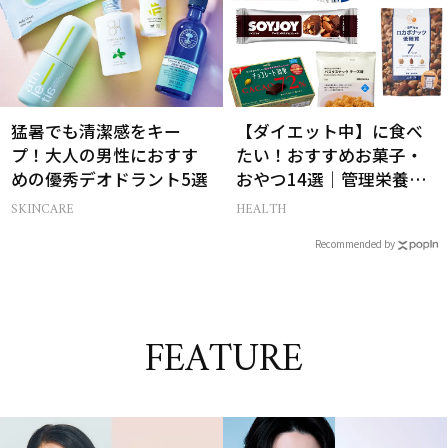
猛暑でも清潔感をキー
【ダイエット中】に食べ
プ！大人の男性におすす
たい！おすすめお菓子・
めの優秀デオドラント5選
おやつ14選｜管理栄養士
監修
SKINCARE
HEALTH
Recommended by
FEATURE