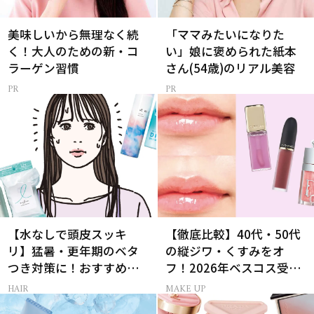
美味しいから無理なく続
「ママみたいになりた
く！大人のための新・コ
い」娘に褒められた紙本
ラーゲン習慣
さん(54歳)のリアル美容
【水なしで頭皮スッキ
【徹底比較】40代・50代
リ】猛暑・更年期のベタ
の縦ジワ・くすみをオ
つき対策に！おすすめ最
フ！2026年ベスコス受賞
新ドライシャンプー4選
リキッドルージュ3選
HAIR
MAKE UP