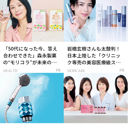
「50代になった今、答え
岩橋玄樹さんも太鼓判！
合わせできた」森永製菓
日本上陸した「クリニッ
の“モリコラ”が未来のキ
ク専売の美容医療級スキ
レイを連れてくる！
ンケア」
HEALTH
SKINCARE
PR
PR