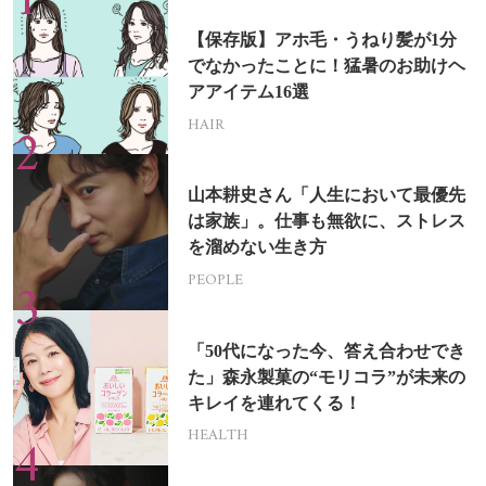
【保存版】アホ毛・うねり髪が1分
でなかったことに！猛暑のお助けヘ
アアイテム16選
HAIR
山本耕史さん「人生において最優先
は家族」。仕事も無欲に、ストレス
を溜めない生き方
PEOPLE
「50代になった今、答え合わせでき
た」森永製菓の“モリコラ”が未来の
キレイを連れてくる！
HEALTH