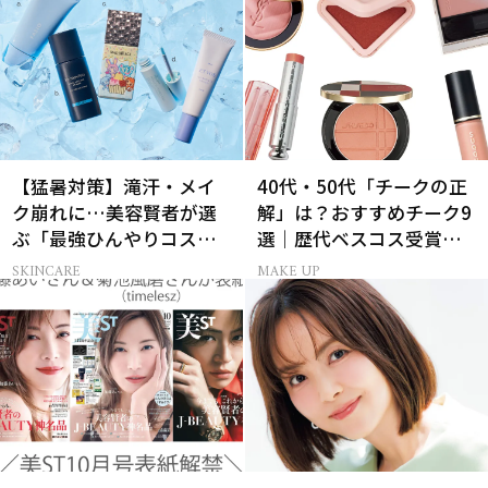
【猛暑対策】滝汗・メイ
40代・50代「チークの正
ク崩れに…美容賢者が選
解」は？おすすめチーク9
ぶ「最強ひんやりコス
選｜歴代ベスコス受賞ま
メ」26選
とめ＆正しい使い方
SKINCARE
MAKE UP