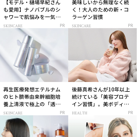
【モデル・樋場早紀さん
美味しいから無理なく続
も愛用】ナノバブルのシ
く！大人のための新・コ
ャワーで肌悩みを一気に
ラーゲン習慣
解決
SKINCARE
SKINCARE
PR
PR
再生医療発想エテルナム
後藤真希さんが10年以上
のヒト臍帯由来幹細胞培
続けている「美容プロテ
養上清液で極上の「透明
イン習慣」。美ボディを
感ハリ肌」へ
支える朝ルーティンと
SKINCARE
HEALTH
PR
PR
は？