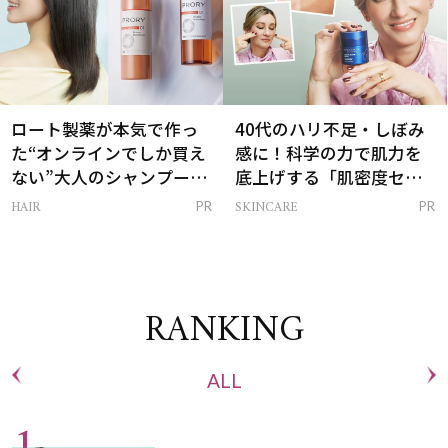
ロート製薬が本気で作っ
40代のハリ不足・しぼみ
た“オンラインでしか買え
感に！科学の力で肌力を
ない”大人のシャンプー＆
底上げする「肌密度セラ
トリートメントって？
ム」
HAIR
SKINCARE
PR
PR
RANKING
ALL