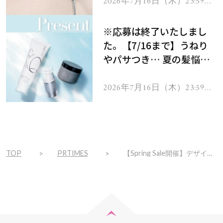
ヘアドライヤー ジュエル
2026年7月16日（木）23:59ま
で
をプレゼント！
※応募は終了いたしまし
た。【7/16まで】うねり
やパサつき… 夏の髪悩み
を解消するヘアケアアイテ
ムを13名様にプレゼン
2026年7月16日（木）23:59ま
で
ト！
TOP
PRTIMES
【Spring Sale開催】デザインと静音性に優れた速乾ドライヤー「Laifen」、「Laifen SE スムージングノズル セット」が15％OFF！