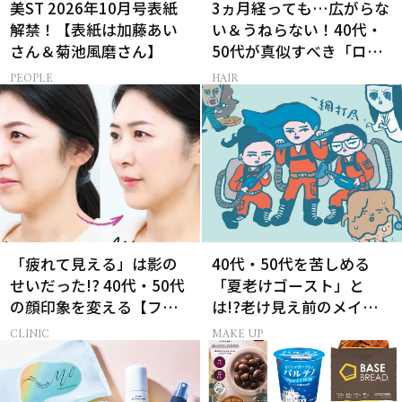
美ST 2026年10月号表紙
3ヵ月経っても…広がらな
解禁！【表紙は加藤あい
い＆うねらない！40代・
さん＆菊池風磨さん】
50代が真似すべき「ロー
レイヤーボブ」
PEOPLE
HAIR
「疲れて見える」は影の
40代・50代を苦しめる
せいだった!? 40代・50代
「夏老けゴースト」と
の顔印象を変える【フィ
は!?老け見え前のメイク
ラー治療】とは
くずれ＆くすみ対策
CLINIC
MAKE UP