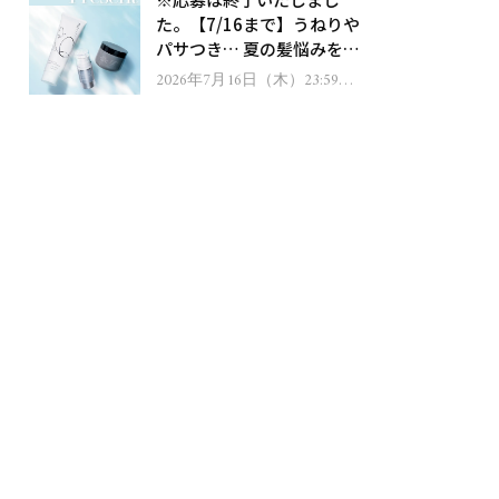
ゼント！
た。【7/16まで】うねりや
パサつき… 夏の髪悩みを解
消するヘアケアアイテムを
2026年7月16日（木）23:59ま
で
13名様にプレゼント！