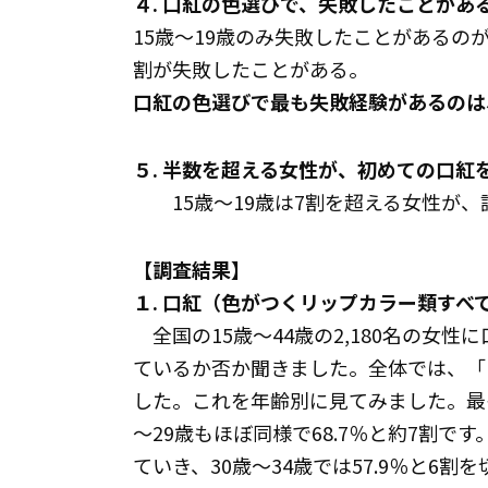
４. 口紅の色選びで、失敗したことがあ
15歳～19歳のみ失敗したことがあるのが
割が失敗したことがある。
口紅の色選びで最も失敗経験があるのは
５. 半数を超える女性が、初めての口
15歳～19歳は7割を超える女性が
【調査結果】
１. 口紅（色がつくリップカラー類すべ
全国の15歳～44歳の2,180名の女
ているか否か聞きました。全体では、「して
した。これを年齢別に見てみました。最も使
～29歳もほぼ同様で68.7％と約7割
ていき、30歳～34歳では57.9％と6割