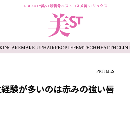
J-BEAUTY
美ST最新号
ベストコスメ
美STリュクス
KINCARE
MAKE UP
HAIR
PEOPLE
FEMTECH
HEALTH
CLIN
PRTIMES
敗経験が多いのは赤みの強い唇