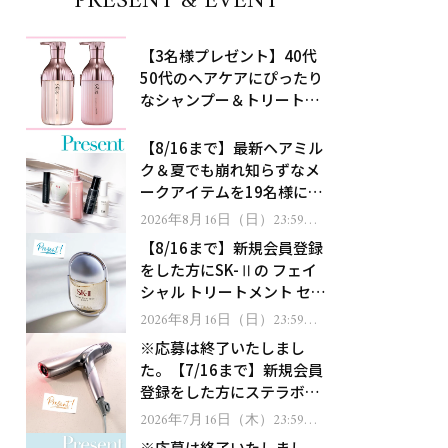
PRESENT & EVENT
【3名様プレゼント】40代
50代のヘアケアにぴったり
なシャンプー＆トリートメ
ントで、うねり悩みに対
処！
【8/16まで】最新ヘアミル
ク＆夏でも崩れ知らずなメ
ークアイテムを19名様にプ
レゼント！
2026年8月16日（日）23:59ま
で
【8/16まで】新規会員登録
をした方にSK-Ⅱの フェイ
シャル トリートメント セラ
ムをプレゼント！
2026年8月16日（日）23:59ま
で
※応募は終了いたしまし
た。【7/16まで】新規会員
登録をした方にステラボー
テのシャインリバース ヘア
2026年7月16日（木）23:59ま
で
ドライヤー ジュエルをプレ
※応募は終了いたしまし