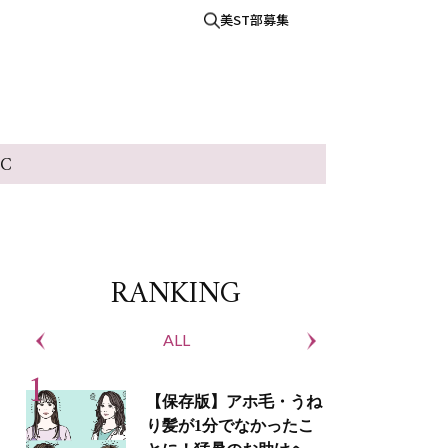
美ST部募集
IC
RANKING
ALL
S
【保存版】アホ毛・うね
り髪が1分でなかったこ