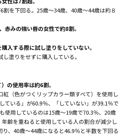
る女性は7割超。
6割を下回る。25歳～34歳、40歳～44歳は約８
、赤みの強い唇の女性で約8割。
紅を購入する際に試し塗りをしていない。
、試し塗りをせずに購入している。
て）の使用率は約6割。
性に口紅（色がつくリップカラー類すべて）を使用し
いる」が60.9％、「していない」が39.1％で
用しているのは15歳～19歳で70.3％、20歳
です。年齢を重ねると使用している人の割合が減少し
を切り、40歳～44歳になると46.9％と半数を下回る