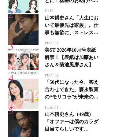
とに！猛暑のお助けヘア
アイテム16選
HAIR
山本耕史さん「人生にお
いて最優先は家族」。仕
事も無欲に、ストレスを
溜めない生き方
PEOPLE
美ST 2026年10月号表紙
解禁！【表紙は加藤あい
さん＆菊池風磨さん】
PEOPLE
「50代になった今、答え
合わせできた」森永製菓
の“モリコラ”が未来のキ
レイを連れてくる！
HEALTH
山本耕史さん（49歳）
「オファーは僕のカラダ
目当てらしいです
（笑）」全編英語ミュー