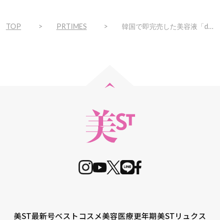
TOP
PRTIMES
韓国で即完売した美容液「doum（ドウム）」 2025年4月24日（木） 全国発売開始
美ST最新号
ベストコスメ
美容医療
更年期
美STリュクス