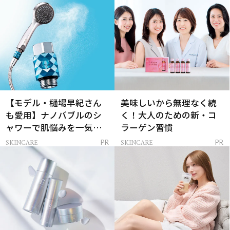
【モデル・樋場早紀さん
美味しいから無理なく続
も愛用】ナノバブルのシ
く！大人のための新・コ
ャワーで肌悩みを一気に
ラーゲン習慣
解決
SKINCARE
SKINCARE
PR
PR