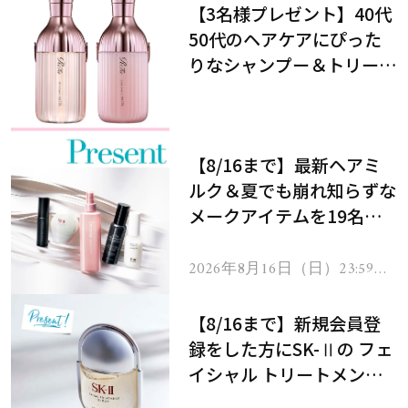
【3名様プレゼント】40代
50代のヘアケアにぴった
りなシャンプー＆トリート
メントで、うねり悩みに対
処！
【8/16まで】最新ヘアミ
ルク＆夏でも崩れ知らずな
メークアイテムを19名様
にプレゼント！
2026年8月16日（日）23:59ま
で
【8/16まで】新規会員登
録をした方にSK-Ⅱの フェ
イシャル トリートメント
セラムをプレゼント！