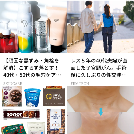
ジカルへの挑戦
【頑固な黒ずみ・角栓を
レス５年の40代夫婦が直
解消】こすらず落とす！
面した子宮頸がん。手術
40代・50代の毛穴ケア4
後に久しぶりの性交渉を
選
試しみたら…
SKINCARE
FEMTECH