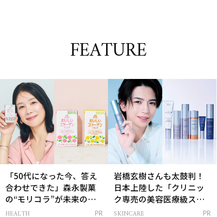
FEATURE
「50代になった今、答え
岩橋玄樹さんも太鼓判！
合わせできた」森永製菓
日本上陸した「クリニッ
の“モリコラ”が未来のキ
ク専売の美容医療級スキ
レイを連れてくる！
ンケア」
HEALTH
SKINCARE
PR
PR