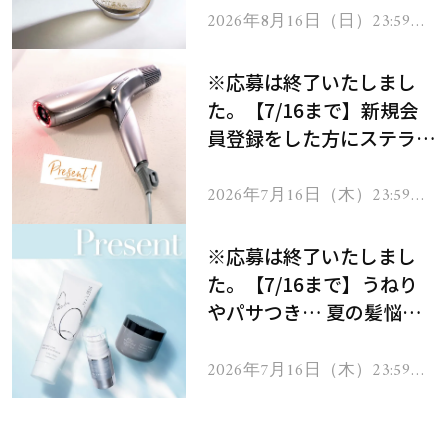
2026年8月16日（日）23:59ま
で
※応募は終了いたしまし
た。【7/16まで】新規会
員登録をした方にステラボ
ーテのシャインリバース
ヘアドライヤー ジュエル
2026年7月16日（木）23:59ま
で
をプレゼント！
※応募は終了いたしまし
た。【7/16まで】うねり
やパサつき… 夏の髪悩み
を解消するヘアケアアイテ
ムを13名様にプレゼン
2026年7月16日（木）23:59ま
で
ト！