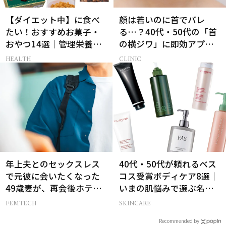
【ダイエット中】に食べ
顔は若いのに首でバレ
たい！おすすめお菓子・
る…？40代・50代の「首
おやつ14選｜管理栄養士
の横ジワ」に即効アプロ
監修
ーチする最新美容医療と
HEALTH
CLINIC
は
年上夫とのセックスレス
40代・50代が頼れるベス
で元彼に会いたくなった
コス受賞ボディケア8選｜
49歳妻が、再会後ホテル
いまの肌悩みで選ぶ名品
に誘われて感じた幻滅
まとめ
FEMTECH
SKINCARE
Recommended by