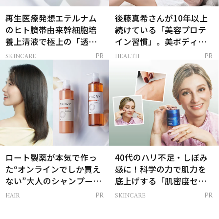
再生医療発想エテルナム
後藤真希さんが10年以上
のヒト臍帯由来幹細胞培
続けている「美容プロテ
養上清液で極上の「透明
イン習慣」。美ボディを
感ハリ肌」へ
支える朝ルーティンと
SKINCARE
HEALTH
PR
PR
は？
ロート製薬が本気で作っ
40代のハリ不足・しぼみ
た“オンラインでしか買え
感に！科学の力で肌力を
ない”大人のシャンプー＆
底上げする「肌密度セラ
トリートメントって？
ム」
HAIR
SKINCARE
PR
PR