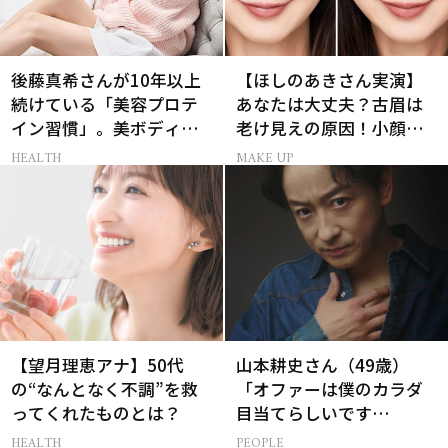
後藤真希さんが10年以上
【ほしのあきさん実演】
続けている「美容プロテ
あなたは大丈夫？古眉は
イン習慣」。美ボディを
老け見えの原因！小顔と
支える朝ルーティンと
目元パッチリを叶える美
HEALTH
MAKE UP
は？
眉術
【望月理恵アナ】50代
山本耕史さん（49歳）
の“なんとなく不調”を救
「オファーは僕のカラダ
ってくれたものとは？
目当てらしいです
（笑）」全編英語ミュー
HEALTH
PEOPLE