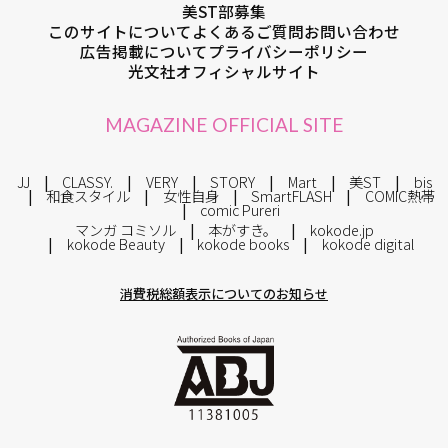
美ST部募集
このサイトについて
よくあるご質問
お問い合わせ
広告掲載について
プライバシーポリシー
光文社オフィシャルサイト
MAGAZINE OFFICIAL SITE
JJ
CLASSY.
VERY
STORY
Mart
美ST
bis
和食スタイル
女性自身
SmartFLASH
COMIC熱帯
comic Pureri
マンガ コミソル
本がすき。
kokode.jp
kokode Beauty
kokode books
kokode digital
消費税総額表示についてのお知らせ