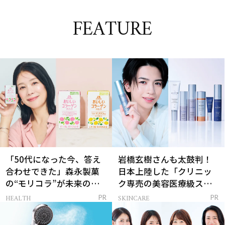
FEATURE
「50代になった今、答え
岩橋玄樹さんも太鼓判！
合わせできた」森永製菓
日本上陸した「クリニッ
の“モリコラ”が未来のキ
ク専売の美容医療級スキ
レイを連れてくる！
ンケア」
HEALTH
SKINCARE
PR
PR