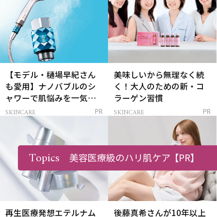
【モデル・樋場早紀さん
美味しいから無理なく続
も愛用】ナノバブルのシ
く！大人のための新・コ
ャワーで肌悩みを一気に
ラーゲン習慣
解決
SKINCARE
SKINCARE
PR
PR
Topics
美容医療級のハリ肌ケア
【PR】
再生医療発想エテルナム
後藤真希さんが10年以上