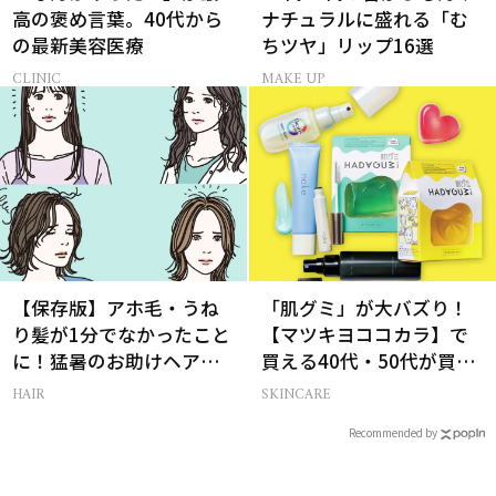
高の褒め言葉。40代から
ナチュラルに盛れる「む
の最新美容医療
ちツヤ」リップ16選
CLINIC
MAKE UP
【保存版】アホ毛・うね
「肌グミ」が大バズり！
り髪が1分でなかったこと
【マツキヨココカラ】で
に！猛暑のお助けヘアア
買える40代・50代が買う
イテム16選
べき夏コスメ
HAIR
SKINCARE
Recommended by