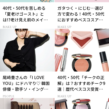
40代・50代を苦しめる
ガタつく・にじむ…選び
「夏老けゴースト」と
方で変わる！40代・50代
は!?老け見え前のメイク
におすすめベスコスアイ
くずれ＆くすみ対策
ライナー9選
MAKE UP
MAKE UP
尾崎豊さんの「I LOVE
40代・50代「チークの正
YOU」にドハマり♡ 韓国
解」は？おすすめチーク9
俳優・歌手ソ・イングク
選｜歴代ベスコス受賞ま
さんの音楽がすべての人
とめ＆正しい使い方
PEOPLE
MAKE UP
生って？