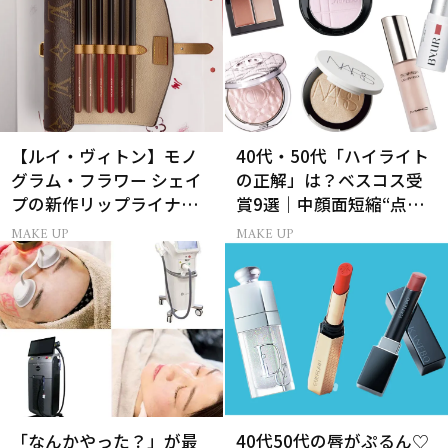
【ルイ・ヴィトン】モノ
40代・50代「ハイライト
グラム・フラワー シェイ
の正解」は？ベスコス受
プの新作リップライナー
賞9選｜中顔面短縮“点置
｢LV クレヨン｣が誕生！
き”メイク法も
MAKE UP
MAKE UP
「なんかやった？」が最
40代50代の唇がぷるん♡