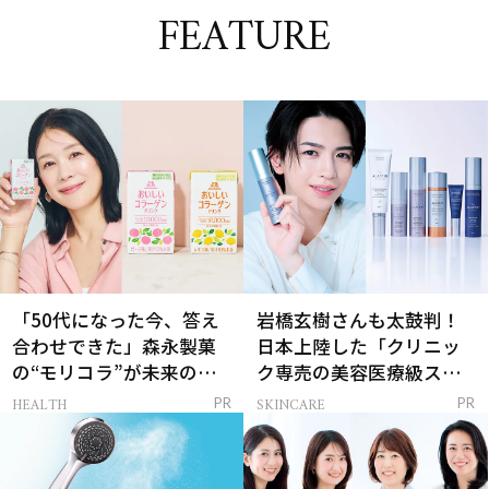
FEATURE
「50代になった今、答え
岩橋玄樹さんも太鼓判！
合わせできた」森永製菓
日本上陸した「クリニッ
の“モリコラ”が未来のキ
ク専売の美容医療級スキ
レイを連れてくる！
ンケア」
HEALTH
SKINCARE
PR
PR