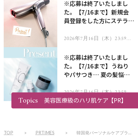
※応募は終了いたしまし
た。【7/16まで】新規会
員登録をした方にステラボ
ーテのシャインリバース
ヘアドライヤー ジュエル
2026年7月16日（木）23:59ま
で
をプレゼント！
※応募は終了いたしまし
た。【7/16まで】うねり
やパサつき… 夏の髪悩み
を解消するヘアケアアイテ
ムを13名様にプレゼン
2026年7月16日（木）23:59ま
で
Topics
美容医療級のハリ肌ケア
【PR】
ト！
TOP
PRTIMES
韓国発パーソナルケアブランド「KUNDAL（クンダル）」がQoo10「メガポ」に参加！人気商品が最大55％OFF＆限定“猫ちゃんパッケージ”も登場！