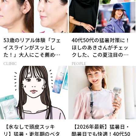
53歳のリアル体験「フェ
40代50代の猛暑対策に！
イスラインがスッとし
ほしのあきさんがチェッ
た！」大人にこそ薦めた
クした、この夏注目の暑
い脂肪溶解注射とは
さ対策グッズ3選
CLINIC
PEOPLE
【水なしで頭皮スッキ
【2026年最新】猛暑日・
リ】猛暑・更年期のベタ
酷暑日でも快適！40代50