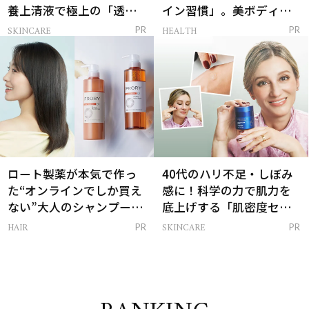
養上清液で極上の「透明
イン習慣」。美ボディを
感ハリ肌」へ
支える朝ルーティンと
SKINCARE
HEALTH
PR
PR
は？
ロート製薬が本気で作っ
40代のハリ不足・しぼみ
た“オンラインでしか買え
感に！科学の力で肌力を
ない”大人のシャンプー＆
底上げする「肌密度セラ
トリートメントって？
ム」
HAIR
SKINCARE
PR
PR