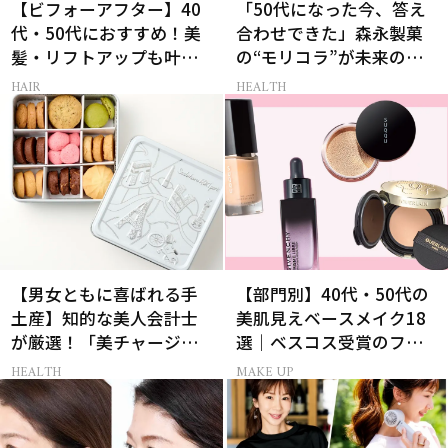
【ビフォーアフター】40
「50代になった今、答え
代・50代におすすめ！美
合わせできた」森永製菓
髪・リフトアップも叶う
の“モリコラ”が未来のキ
最新ヘアケア家電3選
レイを連れてくる！
HAIR
HEALTH
【男女ともに喜ばれる手
【部門別】40代・50代の
土産】知的な美人会計士
美肌見えベースメイク18
が厳選！「美チャージギ
選｜ベスコス受賞のファ
フト」3選
ンデ・下地・パウダー
HEALTH
MAKE UP