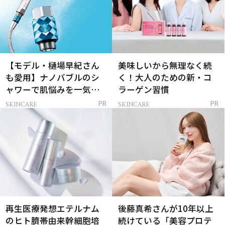
【モデル・樋場早紀さん
美味しいから無理なく続
も愛用】ナノバブルのシ
く！大人のための新・コ
ャワーで肌悩みを一気に
ラーゲン習慣
解決
SKINCARE
SKINCARE
PR
PR
再生医療発想エテルナム
後藤真希さんが10年以上
のヒト臍帯由来幹細胞培
続けている「美容プロテ