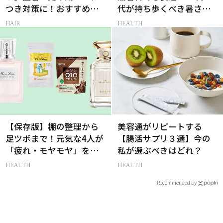
つき対策に！おすすめ最
代が持ち歩くべき暑さ対
新ドライシャンプー4選
策グッズ
HAIR
HEALTH
【保存版】棚の整理から
美容通がリピートする
足ツボまで！元気な4人が
【腸活サプリ３選】今の
「疲れ・モヤモヤ」をそ
私が選ぶべきはどれ？
の場で消す12の具体策
HEALTH
HEALTH
Recommended by