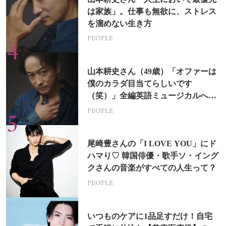
は家族」。仕事も無欲に、ストレス
を溜めない生き方
PEOPLE
山本耕史さん（49歳）「オファーは
僕のカラダ目当てらしいです
（笑）」全編英語ミュージカルへの
挑戦
PEOPLE
尾崎豊さんの「I LOVE YOU」にド
ハマり♡ 韓国俳優・歌手ソ・イング
クさんの音楽がすべての人生って？
PEOPLE
いつものケアに1品足すだけ！自宅