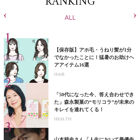
RANKING
ALL
【保存版】アホ毛・うねり髪が1分
でなかったことに！猛暑のお助けヘ
アアイテム16選
HAIR
「50代になった今、答え合わせでき
た」森永製菓の“モリコラ”が未来の
キレイを連れてくる！
HEALTH
山本耕史さん「人生において最優先