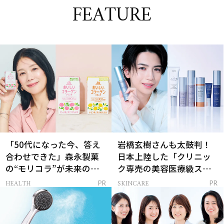
FEATURE
「50代になった今、答え
岩橋玄樹さんも太鼓判！
合わせできた」森永製菓
日本上陸した「クリニッ
の“モリコラ”が未来のキ
ク専売の美容医療級スキ
レイを連れてくる！
ンケア」
HEALTH
SKINCARE
PR
PR