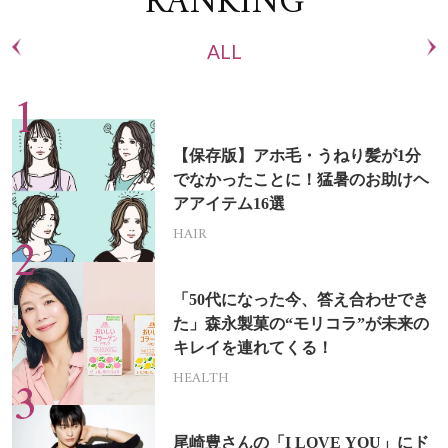
RANKING
ALL
【保存版】アホ毛・うねり髪が1分
でなかったことに！猛暑のお助けヘ
アアイテム16選
HAIR
「50代になった今、答え合わせでき
た」森永製菓の“モリコラ”が未来の
キレイを連れてくる！
HEALTH
尾崎豊さんの「I LOVE YOU」にド