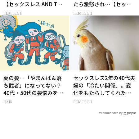
【セックスレス AND THE
たら激怒され…【セック
CITY -女たちの告白-】
スレス AND THE CITY -女
FEMTECH
FEMTECH
たちの告白-】
夏の髪…「やまんば＆落
セックスレス2年の40代夫
ち武者」になってない？
婦の「冷たい関係」。変
40代・50代の髪悩みをレ
化をもたらしてくれたの
スキューする裏ワザ
は、オウムだった！
HAIR
FEMTECH
Recommended by