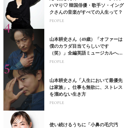
ハマり♡ 韓国俳優・歌手ソ・イング
クさんの音楽がすべての人生って？
PEOPLE
山本耕史さん（49歳）「オファーは
僕のカラダ目当てらしいです
（笑）」全編英語ミュージカルへの
挑戦
PEOPLE
山本耕史さん「人生において最優先
は家族」。仕事も無欲に、ストレス
を溜めない生き方
PEOPLE
使い続けるうちに「小鼻の毛穴汚