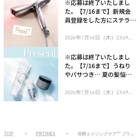
※応募は終了いたしまし
た。【7/16まで】新規会
員登録をした方にステラボ
ーテのシャインリバース
ヘアドライヤー ジュエル
2026年7月16日（木）23:59ま
で
をプレゼント！
※応募は終了いたしまし
た。【7/16まで】うねり
やパサつき… 夏の髪悩み
を解消するヘアケアアイテ
ムを13名様にプレゼン
2026年7月16日（木）23:59ま
で
ト！
TOP
PRTIMES
発酵エイジングケア*¹ ブランド「FAS」が横浜高島屋にてPOP UPを開催