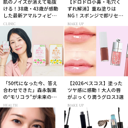
肌のノイズが消えて垢抜
【ドロドロ小鼻・毛穴く
ける！38歳・43歳が感動
ずれ解消】重ね塗りは
した最新アマルフィピー
NG！スポンジで即リセッ
ル【美容医療】
トするプロ技
CLINIC
MAKE UP
「50代になった今、答え
【2026ベスコス】塗った
合わせできた」森永製菓
ツヤ感に感動！大人の唇
の“モリコラ”が未来のキ
がぷっくり潤うグロス3選
レイを連れてくる！
HEALTH
MAKE UP