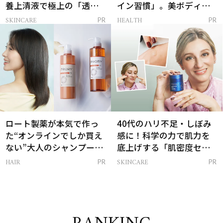
養上清液で極上の「透明
イン習慣」。美ボディを
感ハリ肌」へ
支える朝ルーティンと
SKINCARE
HEALTH
PR
PR
は？
ロート製薬が本気で作っ
40代のハリ不足・しぼみ
た“オンラインでしか買え
感に！科学の力で肌力を
ない”大人のシャンプー＆
底上げする「肌密度セラ
トリートメントって？
ム」
HAIR
SKINCARE
PR
PR