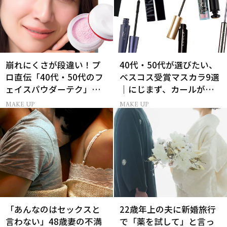
崩れにくさが段違い！プ
40代・50代が選びたい、
ロ直伝「40代・50代のフ
ベスコス受賞マスカラ9選
ェイスパウダーテク」お
｜にじまず、カールが続
粉の選び方・塗り方Q&A
く名品
MAKE UP
MAKE UP
「あんなのはセックスと
22歳年上の夫に新婚旅行
言わない」48歳妻の不満
で「薬を試して」と言っ