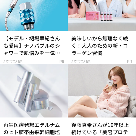
【モデル・樋場早紀さん
美味しいから無理なく続
も愛用】ナノバブルのシ
く！大人のための新・コ
ャワーで肌悩みを一気に
ラーゲン習慣
解決
SKINCARE
SKINCARE
PR
PR
再生医療発想エテルナム
後藤真希さんが10年以上
のヒト臍帯由来幹細胞培
続けている「美容プロテ