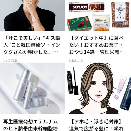
「汗こそ美しい」“キス職
【ダイエット中】に食べ
人”こと韓国俳優ソ・イン
たい！おすすめお菓子・
グクさんが明かした、惹
おやつ14選｜管理栄養士
かれる人の条件とは
監修
PEOPLE
HEALTH
再生医療発想エテルナム
【アホ毛・浮き毛対策】
のヒト臍帯由来幹細胞培
湿気で広がる髪に！頼れ