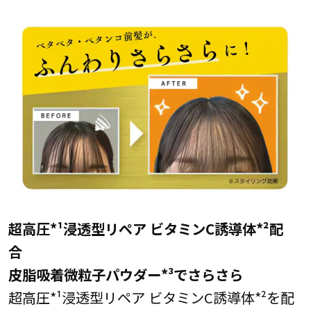
超高圧*¹浸透型リペア ビタミンC誘導体*²配
合
皮脂吸着微粒子パウダー*³でさらさら
超高圧*¹浸透型リペア ビタミンC誘導体*²を配