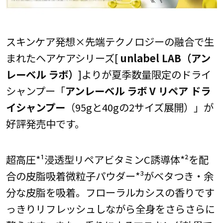
スキンケア発想×先端テクノロジーの融合で生
まれたヘアケアシリーズ[
unlabel LAB（アン
レーベル ラボ）
]よりが夏季数量限定のドライ
シャンプー「
アンレーベル ラボ V リペア ドラ
イシャンプー
（95gと40gの2サイズ展開）」が
好評発売中です。
超高圧*¹浸透型リペアビタミンC誘導体*²を配
合の皮脂吸着微粒子パウダー*³がベタつき・余
分な皮脂を吸着。フローラルカシスの香りです
っきりリフレッシュしながら全身をさらさらに