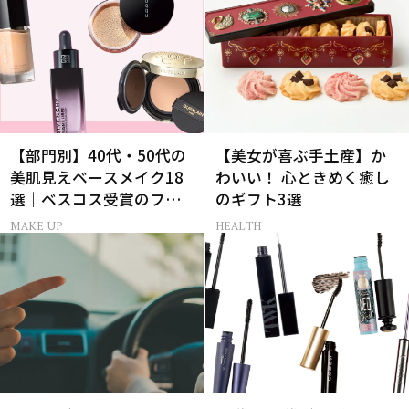
【部門別】40代・50代の
【美女が喜ぶ手土産】か
美肌見えベースメイク18
わいい！ 心ときめく癒し
選｜ベスコス受賞のファ
のギフト3選
ンデ・下地・パウダー
MAKE UP
HEALTH