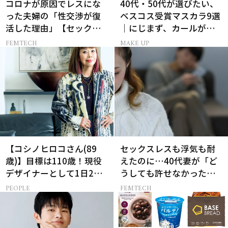
コロナが原因でレスにな
40代・50代が選びたい、
った夫婦の「性交渉が復
ベスコス受賞マスカラ9選
活した理由」【セックス
｜にじまず、カールが続
レス AND THE CITY -女た
く名品
FEMTECH
MAKE UP
ちの告白-】
【コシノヒロコさん(89
セックスレスも浮気も耐
歳)】目標は110歳！現役
えたのに…40代妻が「ど
デザイナーとして1日2食
うしても許せなかった」
と筋トレの理由
夫の一言
PEOPLE
FEMTECH