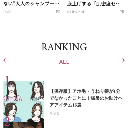
ない”大人のシャンプー＆
底上げする「肌密度セラ
トリートメントって？
ム」
HAIR
SKINCARE
PR
PR
RANKING
ALL
【保存版】アホ毛・うねり髪が1分
でなかったことに！猛暑のお助けヘ
アアイテム16選
HAIR