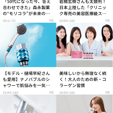
「50代になった今、答え
岩橋玄樹さんも太鼓判！
合わせできた」森永製菓
日本上陸した「クリニッ
の“モリコラ”が未来のキ
ク専売の美容医療級スキ
レイを連れてくる！
ンケア」
HEALTH
SKINCARE
PR
PR
【モデル・樋場早紀さん
美味しいから無理なく続
も愛用】ナノバブルのシ
く！大人のための新・コ
ャワーで肌悩みを一気に
ラーゲン習慣
解決
SKINCARE
SKINCARE
PR
PR