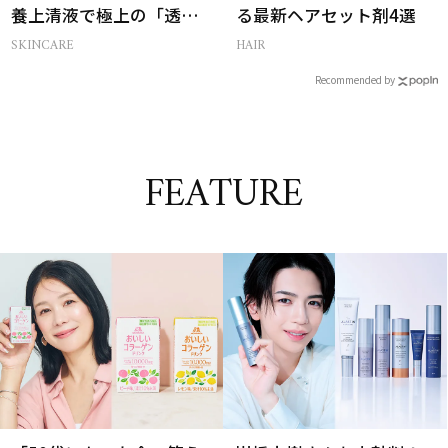
養上清液で極上の「透明
る最新ヘアセット剤4選
感ハリ肌」へ
SKINCARE
HAIR
Recommended by
FEATURE