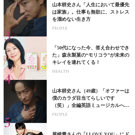
山本耕史さん「人生において最優先
は家族」。仕事も無欲に、ストレス
を溜めない生き方
PEOPLE
「50代になった今、答え合わせでき
た」森永製菓の“モリコラ”が未来の
キレイを連れてくる！
HEALTH
山本耕史さん（49歳）「オファーは
僕のカラダ目当てらしいです
（笑）」全編英語ミュージカルへの
挑戦
PEOPLE
尾崎豊さんの「I LOVE YOU」にド