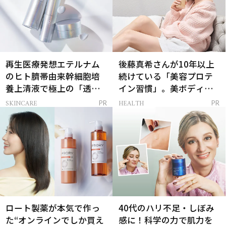
再生医療発想エテルナム
後藤真希さんが10年以上
のヒト臍帯由来幹細胞培
続けている「美容プロテ
養上清液で極上の「透明
イン習慣」。美ボディを
感ハリ肌」へ
支える朝ルーティンと
SKINCARE
HEALTH
PR
PR
は？
ロート製薬が本気で作っ
40代のハリ不足・しぼみ
た“オンラインでしか買え
感に！科学の力で肌力を