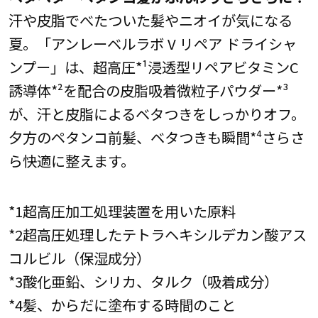
汗や皮脂でべたついた髪やニオイが気になる
夏。「アンレーベルラボ V リペア ドライシャ
ンプー」は、超高圧*¹浸透型リペアビタミンC
誘導体*²を配合の皮脂吸着微粒子パウダー*³
が、汗と皮脂によるベタつきをしっかりオフ。
夕方のペタンコ前髪、ベタつきも瞬間*⁴さらさ
ら快適に整えます。
*1超高圧加工処理装置を用いた原料
*2超高圧処理したテトラヘキシルデカン酸アス
コルビル（保湿成分）
*3酸化亜鉛、シリカ、タルク（吸着成分）
*4髪、からだに塗布する時間のこと