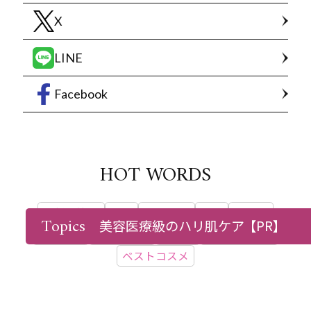
X
LINE
Facebook
HOT WORDS
最新号情報
付録
WEB限定
シミ
たるみ
Topics
美容医療級のハリ肌ケア
【PR】
美容医療
ダイエット
更年期
インタビュー
ベストコスメ