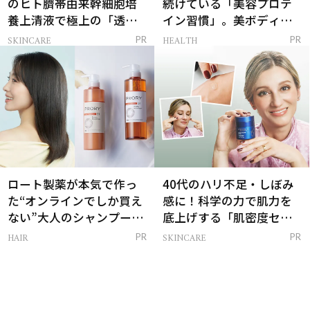
のヒト臍帯由来幹細胞培
続けている「美容プロテ
養上清液で極上の「透明
イン習慣」。美ボディを
感ハリ肌」へ
支える朝ルーティンと
SKINCARE
HEALTH
PR
PR
は？
ロート製薬が本気で作っ
40代のハリ不足・しぼみ
た“オンラインでしか買え
感に！科学の力で肌力を
ない”大人のシャンプー＆
底上げする「肌密度セラ
トリートメントって？
ム」
HAIR
SKINCARE
PR
PR