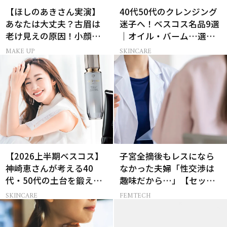
【ほしのあきさん実演】
40代50代のクレンジング
あなたは大丈夫？古眉は
迷子へ！ベスコス名品9選
老け見えの原因！小顔と
｜オイル・バーム…選び
目元パッチリを叶える美
方の正解は？
MAKE UP
SKINCARE
眉術
【2026上半期ベスコス】
子宮全摘後もレスになら
神崎恵さんが考える40
なかった夫婦「性交渉は
代・50代の土台を鍛える
趣味だから…」【セック
肌投資名品
スレス AND THE CITY -女
SKINCARE
FEMTECH
たちの告白-】