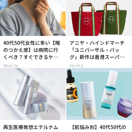
40代50代女性に多い【喉
アニヤ・ハインドマーチ
のつかえ感】は病院に行
「ユニバーサル・バッ
くべき？すぐできるケア5
グ」新作は香港スーパー
選も！
とコラボ！赤＆緑のミニ2
HEALTH
PEOPLE
個セット
再生医療発想エテルナム
【肌悩み別】40代50代の