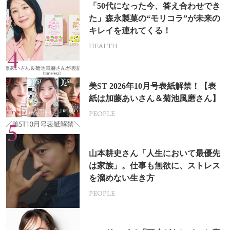
「50代になった今、答え合わせでき
た」森永製菓の“モリコラ”が未来の
キレイを連れてくる！
HEALTH
美ST 2026年10月号表紙解禁！【表
紙は加藤あいさん＆菊池風磨さん】
PEOPLE
山本耕史さん「人生において最優先
は家族」。仕事も無欲に、ストレス
を溜めない生き方
PEOPLE