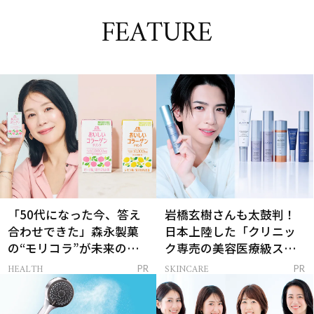
FEATURE
「50代になった今、答え
岩橋玄樹さんも太鼓判！
合わせできた」森永製菓
日本上陸した「クリニッ
の“モリコラ”が未来のキ
ク専売の美容医療級スキ
レイを連れてくる！
ンケア」
HEALTH
SKINCARE
PR
PR