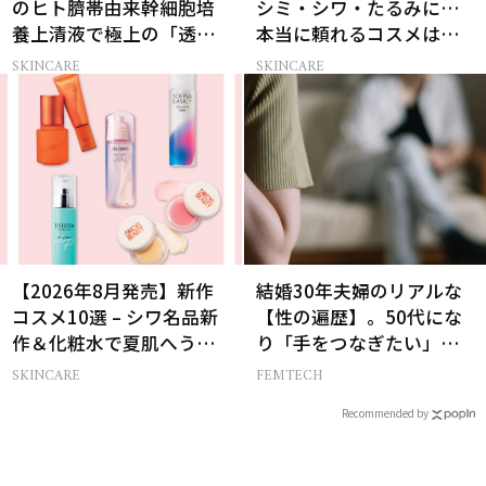
のヒト臍帯由来幹細胞培
シミ・シワ・たるみに…
養上清液で極上の「透明
本当に頼れるコスメは？
感ハリ肌」へ
ベスコス受賞スキンケア
SKINCARE
SKINCARE
21選
【2026年8月発売】新作
結婚30年夫婦のリアルな
コスメ10選 – シワ名品新
【性の遍歴】。50代にな
作＆化粧水で夏肌へうる
り「手をつなぎたい」と
おいチャージ
願う理由とは
SKINCARE
FEMTECH
Recommended by