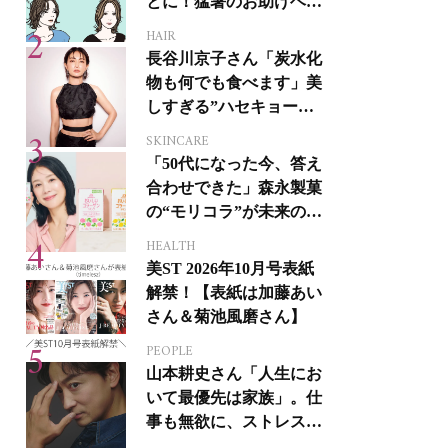
とに！猛暑のお助けヘア
アイテム16選
HAIR
長谷川京子さん「炭水化
物も何でも食べます」美
しすぎる”ハセキョーボ
ディ”を作る秘訣
SKINCARE
「50代になった今、答え
合わせできた」森永製菓
の“モリコラ”が未来のキ
レイを連れてくる！
HEALTH
美ST 2026年10月号表紙
解禁！【表紙は加藤あい
さん＆菊池風磨さん】
PEOPLE
山本耕史さん「人生にお
いて最優先は家族」。仕
事も無欲に、ストレスを
溜めない生き方