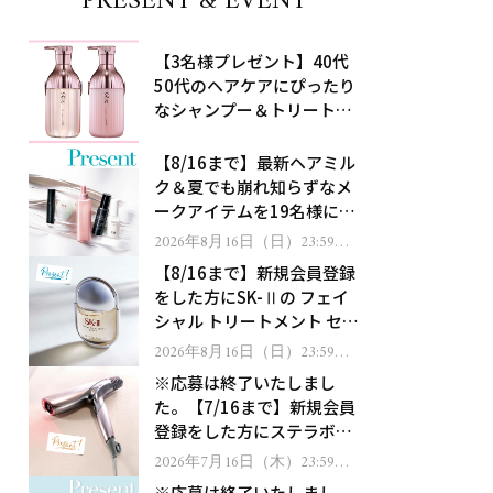
PRESENT & EVENT
【3名様プレゼント】40代
50代のヘアケアにぴったり
なシャンプー＆トリートメ
ントで、うねり悩みに対
処！
【8/16まで】最新ヘアミル
ク＆夏でも崩れ知らずなメ
ークアイテムを19名様にプ
レゼント！
2026年8月16日（日）23:59ま
で
【8/16まで】新規会員登録
をした方にSK-Ⅱの フェイ
シャル トリートメント セラ
ムをプレゼント！
2026年8月16日（日）23:59ま
で
※応募は終了いたしまし
た。【7/16まで】新規会員
登録をした方にステラボー
テのシャインリバース ヘア
2026年7月16日（木）23:59ま
で
ドライヤー ジュエルをプレ
※応募は終了いたしまし