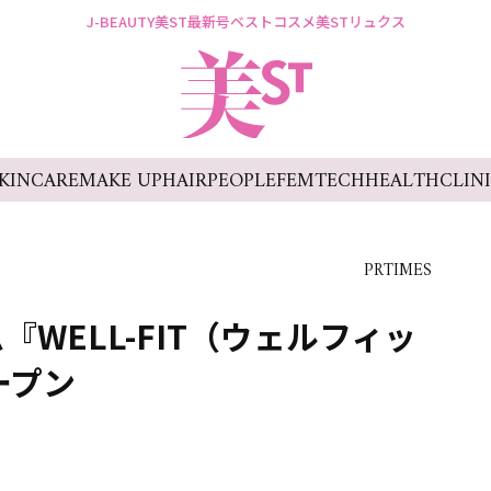
J-BEAUTY
美ST最新号
ベストコスメ
美STリュクス
KINCARE
MAKE UP
HAIR
PEOPLE
FEMTECH
HEALTH
CLIN
PRTIMES
WELL-FIT（ウェルフィッ
ープン