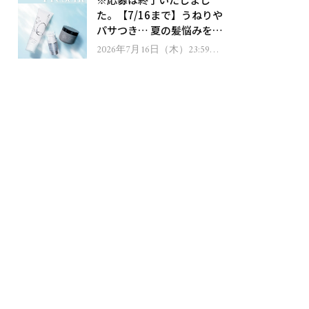
ゼント！
た。【7/16まで】うねりや
パサつき… 夏の髪悩みを解
消するヘアケアアイテムを
2026年7月16日（木）23:59ま
で
13名様にプレゼント！