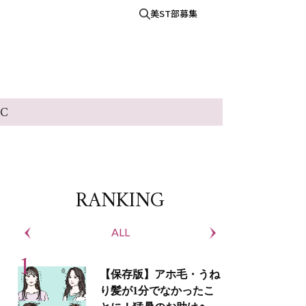
美ST部募集
IC
RANKING
ALL
S
【保存版】アホ毛・うね
り髪が1分でなかったこ