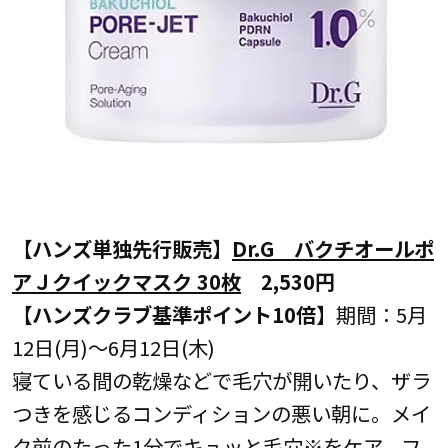
【ハンズ単独先行販売】
Dr.G バクチオールポ
アＪクイックマスク 30枚
2,530円
【ハンズクラブ基準ポイント10倍】
期間：5月
12日(月)～6月12日(木)
寝ている間の乾燥などで毛穴が開いたり、ザラ
つきを感じるコンディションの悪い朝に。メイ
ク前のたった1分でキュッと毛穴※をケア。フ