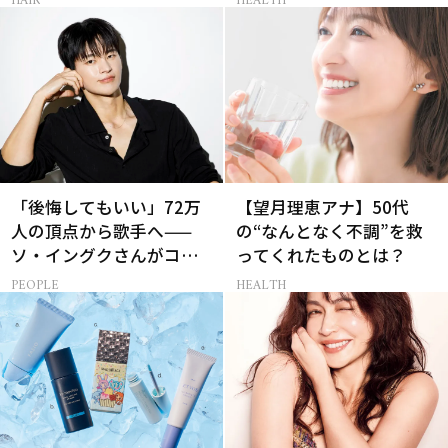
HAIR
HEALTH
「後悔してもいい」72万
【望月理恵アナ】50代
人の頂点から歌手へ——
の“なんとなく不調”を救
ソ・イングクさんがコツ
ってくれたものとは？
コツ頑張れる原動力とは
PEOPLE
HEALTH