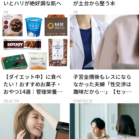
いとハリが絶好調な肌へ
が土台から整う水
【ダイエット中】に食べ
子宮全摘後もレスになら
たい！おすすめお菓子・
なかった夫婦「性交渉は
おやつ14選｜管理栄養士
趣味だから…」【セック
監修
スレス AND THE CITY -女
HEALTH
FEMTECH
たちの告白-】