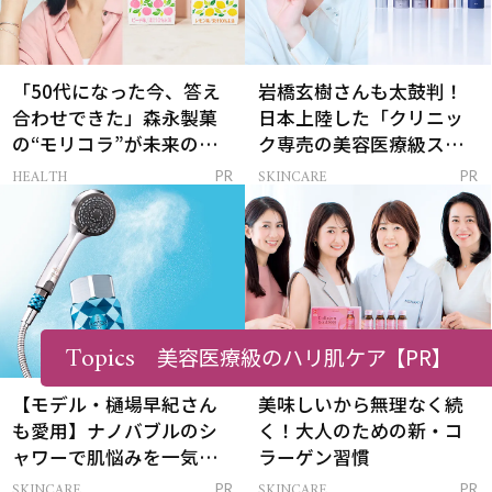
「50代になった今、答え
岩橋玄樹さんも太鼓判！
合わせできた」森永製菓
日本上陸した「クリニッ
の“モリコラ”が未来のキ
ク専売の美容医療級スキ
レイを連れてくる！
ンケア」
HEALTH
SKINCARE
PR
PR
Topics
美容医療級のハリ肌ケア
【PR】
【モデル・樋場早紀さん
美味しいから無理なく続
も愛用】ナノバブルのシ
く！大人のための新・コ
ャワーで肌悩みを一気に
ラーゲン習慣
解決
SKINCARE
SKINCARE
PR
PR