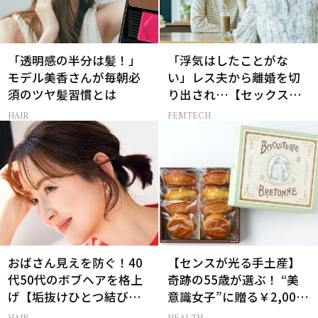
「透明感の半分は髪！」
「浮気はしたことがな
モデル美香さんが毎朝必
い」レス夫から離婚を切
須のツヤ髪習慣とは
り出され…【セックスレ
ス AND THE CITY -女たち
HAIR
FEMTECH
の告白-】
おばさん見えを防ぐ！40
【センスが光る手土産】
代50代のボブヘアを格上
奇跡の55歳が選ぶ！ “美
げ【垢抜けひとつ結び】
意識女子”に贈る￥2,000
のルール
前後のお菓子3選