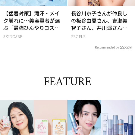
【猛暑対策】滝汗・メイ
長谷川京子さんが仲良し
ク崩れに…美容賢者が選
の板谷由夏さん、吉瀬美
ぶ「最強ひんやりコス
智子さん、井川遥さんと
メ」26選
集まる理由は…
SKINCARE
PEOPLE
Recommended by
FEATURE