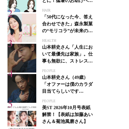
とに！猛暑のお助けヘア
アイテム16選
HAIR
「50代になった今、答え
合わせできた」森永製菓
の“モリコラ”が未来のキ
レイを連れてくる！
HEALTH
山本耕史さん「人生にお
いて最優先は家族」。仕
事も無欲に、ストレスを
溜めない生き方
PEOPLE
山本耕史さん（49歳）
「オファーは僕のカラダ
目当てらしいです
（笑）」全編英語ミュー
PEOPLE
ジカルへの挑戦
美ST 2026年10月号表紙
解禁！【表紙は加藤あい
さん＆菊池風磨さん】