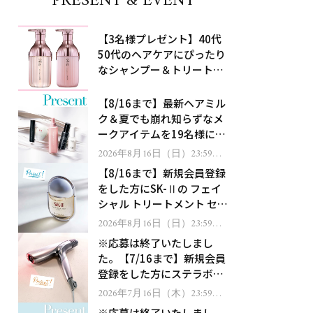
PRESENT & EVENT
【3名様プレゼント】40代
50代のヘアケアにぴったり
なシャンプー＆トリートメ
ントで、うねり悩みに対
処！
【8/16まで】最新ヘアミル
ク＆夏でも崩れ知らずなメ
ークアイテムを19名様にプ
レゼント！
2026年8月16日（日）23:59ま
で
【8/16まで】新規会員登録
をした方にSK-Ⅱの フェイ
シャル トリートメント セラ
ムをプレゼント！
2026年8月16日（日）23:59ま
で
※応募は終了いたしまし
た。【7/16まで】新規会員
登録をした方にステラボー
テのシャインリバース ヘア
2026年7月16日（木）23:59ま
で
ドライヤー ジュエルをプレ
※応募は終了いたしまし