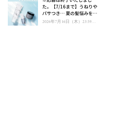
ゼント！
た。【7/16まで】うねりや
パサつき… 夏の髪悩みを解
消するヘアケアアイテムを
2026年7月16日（木）23:59ま
で
13名様にプレゼント！