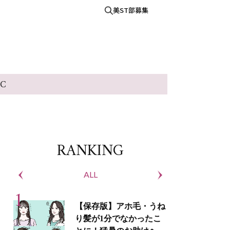
美ST部募集
IC
RANKING
ALL
S
【保存版】アホ毛・うね
り髪が1分でなかったこ