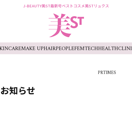
J-BEAUTY
美ST最新号
ベストコスメ
美STリュクス
KINCARE
MAKE UP
HAIR
PEOPLE
FEMTECH
HEALTH
CLIN
PRTIMES
のお知らせ