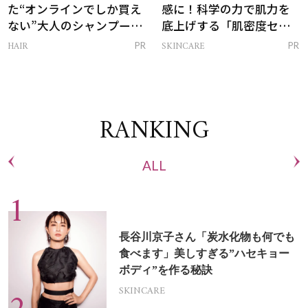
た“オンラインでしか買え
感に！科学の力で肌力を
ない”大人のシャンプー＆
底上げする「肌密度セラ
トリートメントって？
ム」
HAIR
SKINCARE
PR
PR
RANKING
ALL
長谷川京子さん「炭水化物も何でも
食べます」美しすぎる”ハセキョー
ボディ”を作る秘訣
SKINCARE