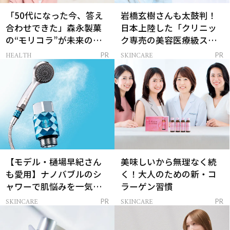
「50代になった今、答え
岩橋玄樹さんも太鼓判！
合わせできた」森永製菓
日本上陸した「クリニッ
の“モリコラ”が未来のキ
ク専売の美容医療級スキ
レイを連れてくる！
ンケア」
HEALTH
SKINCARE
PR
PR
【モデル・樋場早紀さん
美味しいから無理なく続
も愛用】ナノバブルのシ
く！大人のための新・コ
ャワーで肌悩みを一気に
ラーゲン習慣
解決
SKINCARE
SKINCARE
PR
PR