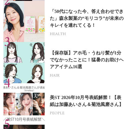
「50代になった今、答え合わせでき
た」森永製菓の“モリコラ”が未来の
キレイを連れてくる！
HEALTH
【保存版】アホ毛・うねり髪が1分
でなかったことに！猛暑のお助けヘ
アアイテム16選
HAIR
美ST 2026年10月号表紙解禁！【表
紙は加藤あいさん＆菊池風磨さん】
PEOPLE