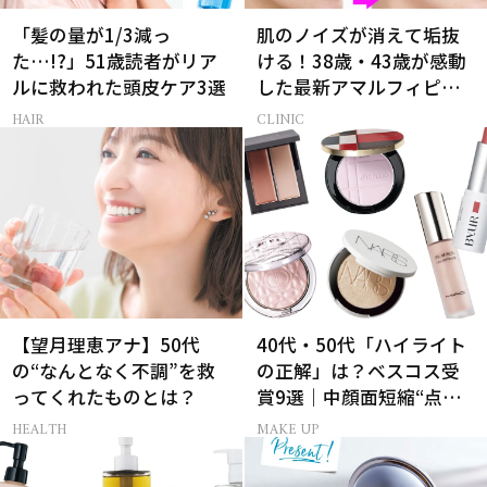
「髪の量が1/3減っ
肌のノイズが消えて垢抜
た…!?」51歳読者がリア
ける！38歳・43歳が感動
ルに救われた頭皮ケア3選
した最新アマルフィピー
ル【美容医療】
HAIR
CLINIC
【望月理恵アナ】50代
40代・50代「ハイライト
の“なんとなく不調”を救
の正解」は？ベスコス受
ってくれたものとは？
賞9選｜中顔面短縮“点置
き”メイク法も
HEALTH
MAKE UP