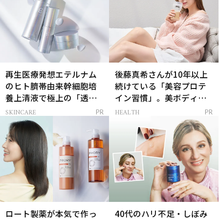
再生医療発想エテルナム
後藤真希さんが10年以上
のヒト臍帯由来幹細胞培
続けている「美容プロテ
養上清液で極上の「透明
イン習慣」。美ボディを
感ハリ肌」へ
支える朝ルーティンと
SKINCARE
HEALTH
PR
PR
は？
ロート製薬が本気で作っ
40代のハリ不足・しぼみ