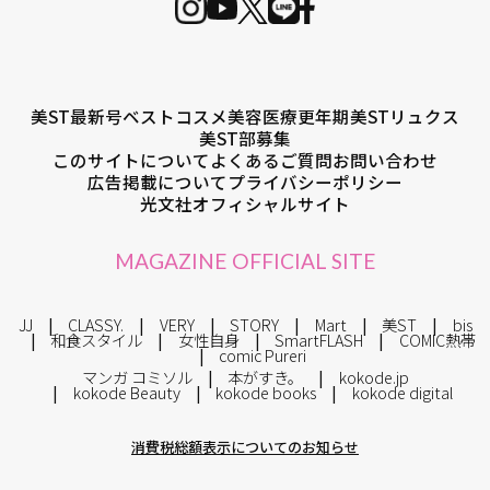
美ST最新号
ベストコスメ
美容医療
更年期
美STリュクス
美ST部募集
このサイトについて
よくあるご質問
お問い合わせ
広告掲載について
プライバシーポリシー
光文社オフィシャルサイト
MAGAZINE OFFICIAL SITE
JJ
CLASSY.
VERY
STORY
Mart
美ST
bis
和食スタイル
女性自身
SmartFLASH
COMIC熱帯
comic Pureri
マンガ コミソル
本がすき。
kokode.jp
kokode Beauty
kokode books
kokode digital
消費税総額表示についてのお知らせ