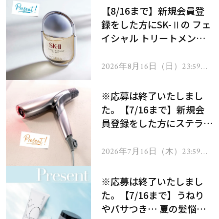
【8/16まで】新規会員登
録をした方にSK-Ⅱの フェ
イシャル トリートメント
セラムをプレゼント！
2026年8月16日（日）23:59ま
で
※応募は終了いたしまし
た。【7/16まで】新規会
員登録をした方にステラボ
ーテのシャインリバース
ヘアドライヤー ジュエル
2026年7月16日（木）23:59ま
で
をプレゼント！
※応募は終了いたしまし
た。【7/16まで】うねり
やパサつき… 夏の髪悩み