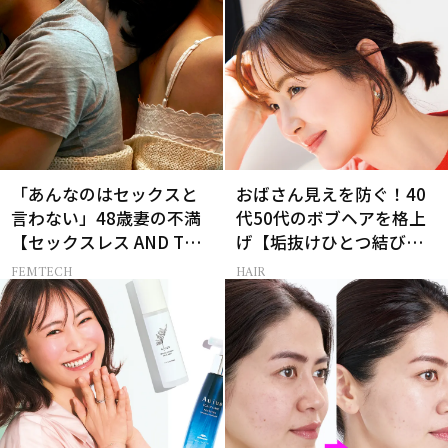
「あんなのはセックスと
おばさん見えを防ぐ！40
言わない」48歳妻の不満
代50代のボブヘアを格上
【セックスレス AND THE
げ【垢抜けひとつ結び】
CITY -女たちの告白-】
のルール
FEMTECH
HAIR