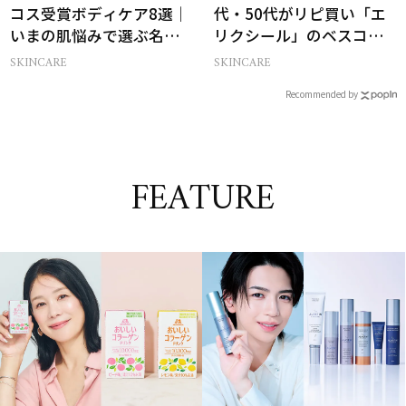
コス受賞ボディケア8選｜
代・50代がリピ買い「エ
いまの肌悩みで選ぶ名品
リクシール」のベスコス
まとめ
受賞名品3選
SKINCARE
SKINCARE
Recommended by
FEATURE