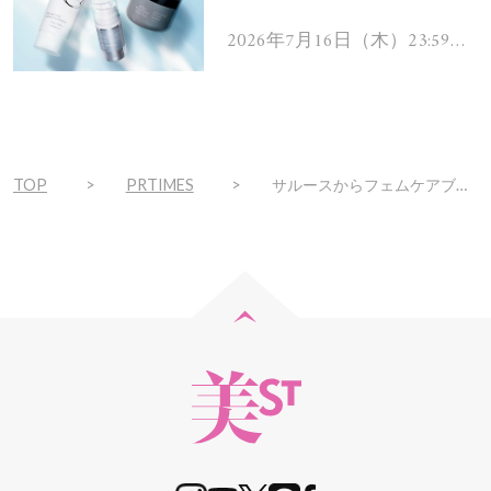
を解消するヘアケアアイテ
ムを13名様にプレゼン
2026年7月16日（木）23:59ま
で
ト！
TOP
PRTIMES
サルースからフェムケアブランド『 LuzLim（ラズリム）』が誕生！第１弾として香水発想のフェムケアソープを新発売