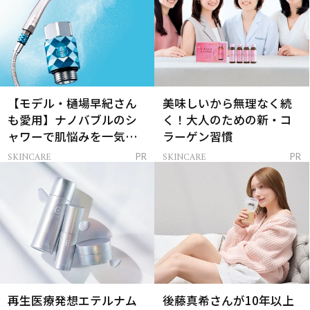
【モデル・樋場早紀さん
美味しいから無理なく続
も愛用】ナノバブルのシ
く！大人のための新・コ
ャワーで肌悩みを一気に
ラーゲン習慣
解決
SKINCARE
SKINCARE
PR
PR
再生医療発想エテルナム
後藤真希さんが10年以上