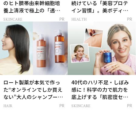
のヒト臍帯由来幹細胞培
続けている「美容プロテ
養上清液で極上の「透明
イン習慣」。美ボディを
感ハリ肌」へ
支える朝ルーティンと
SKINCARE
HEALTH
PR
PR
は？
ロート製薬が本気で作っ
40代のハリ不足・しぼみ
た“オンラインでしか買え
感に！科学の力で肌力を
ない”大人のシャンプー＆
底上げする「肌密度セラ
トリートメントって？
ム」
HAIR
SKINCARE
PR
PR