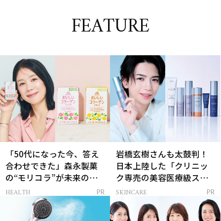
FEATURE
「50代になった今、答え
岩橋玄樹さんも太鼓判！
合わせできた」森永製菓
日本上陸した「クリニッ
の“モリコラ”が未来のキ
ク専売の美容医療級スキ
レイを連れてくる！
ンケア」
HEALTH
SKINCARE
PR
PR