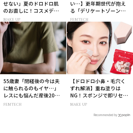
せない」夏のドロドロ肌
い…】更年期世代が抱え
のお直しに！コスメデコ
る「デリケートゾーン」
ルテのパウダーが想像以
のリアルなお悩み４選
MAKE UP
FEMTECH
上に優秀
55歳妻「閉経後の今は夫
【ドロドロ小鼻・毛穴く
に触られるのもイヤ…」
ずれ解消】重ね塗りは
レスにも悩んだ産後20年
NG！スポンジで即リセッ
の葛藤
トするプロ技
FEMTECH
MAKE UP
Recommended by