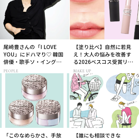
尾崎豊さんの「I LOVE
【塗り比べ】自然に若見
YOU」にドハマり♡ 韓国
え！大人の悩みを改善す
俳優・歌手ソ・イングク
る2026ベスコス受賞リッ
さんの音楽がすべての人
プTOP3
PEOPLE
MAKE UP
生って？
「このなめらかさ、手放
【誰にも相談できな