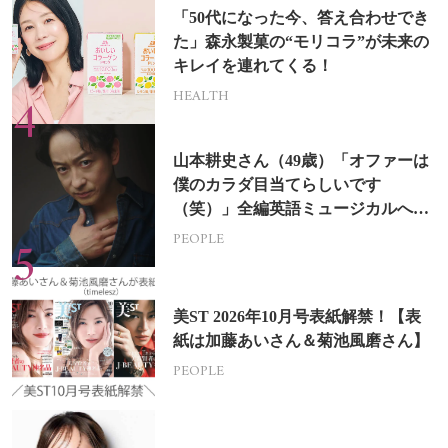
「50代になった今、答え合わせでき
た」森永製菓の“モリコラ”が未来の
キレイを連れてくる！
HEALTH
山本耕史さん（49歳）「オファーは
僕のカラダ目当てらしいです
（笑）」全編英語ミュージカルへの
挑戦
PEOPLE
美ST 2026年10月号表紙解禁！【表
紙は加藤あいさん＆菊池風磨さん】
PEOPLE