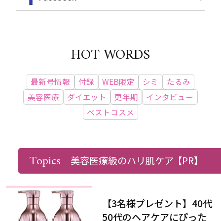
HOT WORDS
最新号情報
付録
WEB限定
シミ
たるみ
美容医療
ダイエット
更年期
インタビュー
ベストコスメ
Topics
PRESENT & EVENT
美容医療級のハリ肌ケア
【PR】
【3名様プレゼント】40代
50代のヘアケアにぴった