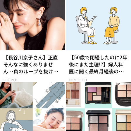
【長谷川京子さん】正直
【50歳で閉経したのに2年
そんなに強くありませ
後にまた生理!?】婦人科
ん…負のループを抜ける
医に聞く最終月経後の出
15分の習慣とは?
血の対処法
PEOPLE
FEMTECH