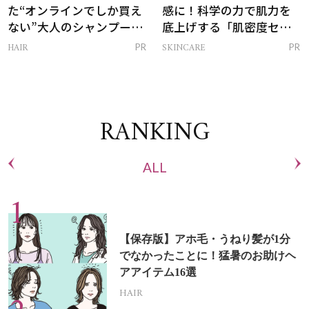
た“オンラインでしか買え
感に！科学の力で肌力を
ない”大人のシャンプー＆
底上げする「肌密度セラ
トリートメントって？
ム」
HAIR
SKINCARE
PR
PR
RANKING
ALL
【保存版】アホ毛・うねり髪が1分
でなかったことに！猛暑のお助けヘ
アアイテム16選
HAIR