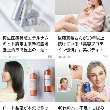
再生医療発想エテルナム
後藤真希さんが10年以上
のヒト臍帯由来幹細胞培
続けている「美容プロテ
養上清液で極上の「透明
イン習慣」。美ボディを
感ハリ肌」へ
支える朝ルーティンと
SKINCARE
HEALTH
PR
PR
は？
ロート製薬が本気で作っ
40代のハリ不足・しぼみ