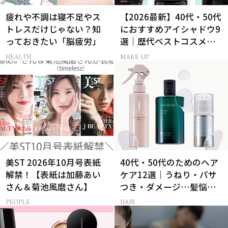
疲れや不調は寝不足やス
【2026最新】40代・50代
トレスだけじゃない？知
におすすめアイシャドウ9
っておきたい「脳疲労」
選｜歴代ベストコスメ受
賞まとめ
HEALTH
MAKE UP
美ST 2026年10月号表紙
40代・50代のためのヘア
解禁！【表紙は加藤あい
ケア12選｜うねり・パサ
さん＆菊池風磨さん】
つき・ダメージ…髪悩み
から選ぶベスコス受賞コ
PEOPLE
HAIR
スメ