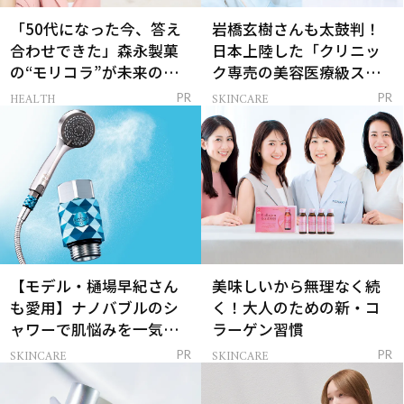
「50代になった今、答え
岩橋玄樹さんも太鼓判！
合わせできた」森永製菓
日本上陸した「クリニッ
の“モリコラ”が未来のキ
ク専売の美容医療級スキ
レイを連れてくる！
ンケア」
HEALTH
SKINCARE
PR
PR
【モデル・樋場早紀さん
美味しいから無理なく続
も愛用】ナノバブルのシ
く！大人のための新・コ
ャワーで肌悩みを一気に
ラーゲン習慣
解決
SKINCARE
SKINCARE
PR
PR