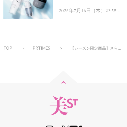
を解消するヘアケアアイテ
ムを13名様にプレゼン
2026年7月16日（木）23:59ま
で
ト！
TOP
PRTIMES
【シーズン限定商品】さらツヤ肌キープする「コペルニカ セバムコントロールパウダー」６月１０日（火）発売