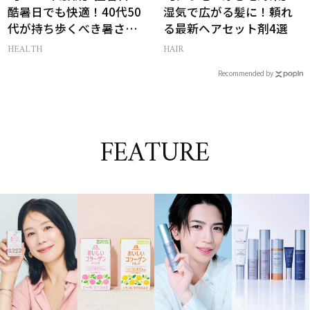
酷暑日でも快適！40代50
湿気で広がる髪に！頼れ
代が持ち歩くべき暑さ対
る最新ヘアセット剤4選
策グッズ
HEALTH
HAIR
Recommended by
FEATURE