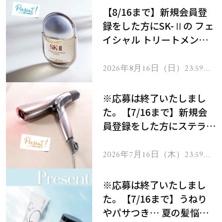
【8/16まで】新規会員登
録をした方にSK-Ⅱの フェ
イシャル トリートメント
セラムをプレゼント！
2026年8月16日（日）23:59ま
で
※応募は終了いたしまし
た。【7/16まで】新規会
員登録をした方にステラボ
ーテのシャインリバース
ヘアドライヤー ジュエル
2026年7月16日（木）23:59ま
で
をプレゼント！
※応募は終了いたしまし
た。【7/16まで】うねり
やパサつき… 夏の髪悩み