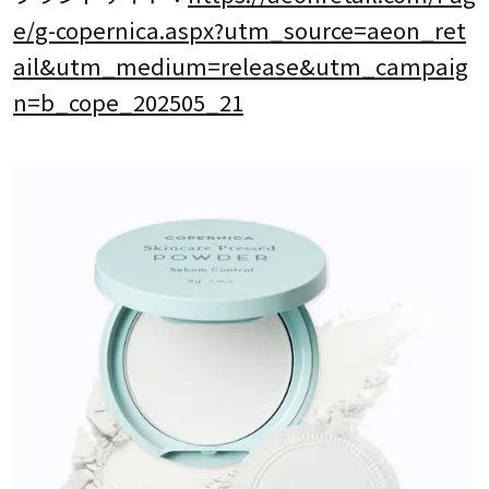
e/g-copernica.aspx?utm_source=aeon_ret
ail&utm_medium=release&utm_campaig
n=b_cope_202505_21