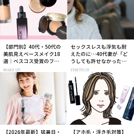
【部門別】40代・50代の
セックスレスも浮気も耐
美肌見えベースメイク18
えたのに…40代妻が「ど
選｜ベスコス受賞のファ
うしても許せなかった」
ンデ・下地・パウダー
夫の一言
MAKE UP
FEMTECH
【2026年最新】猛暑日・
【アホ毛・浮き毛対策】