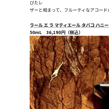
びたレ
ザーと相まって、フルーティなアコード
ラール エ ラ マティエール タバコ ハニー
50mL 36,190円（税込）