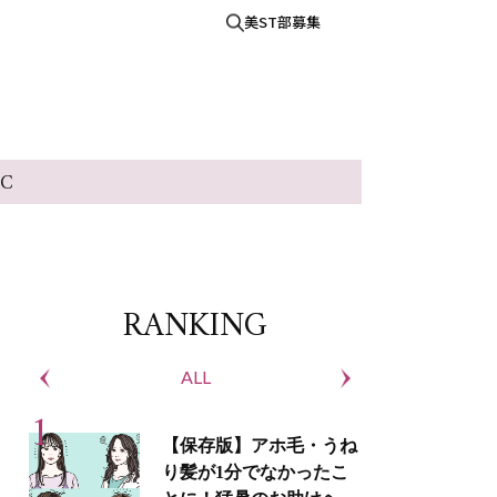
美ST部募集
IC
RANKING
ALL
S
【保存版】アホ毛・うね
り髪が1分でなかったこ