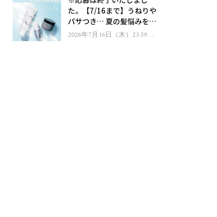
ゼント！
た。【7/16まで】うねりや
パサつき… 夏の髪悩みを解
消するヘアケアアイテムを
2026年7月16日（木）23:59ま
で
13名様にプレゼント！