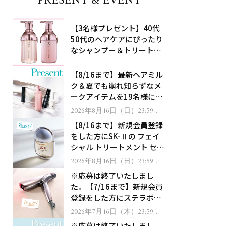
PRESENT & EVENT
【3名様プレゼント】40代
50代のヘアケアにぴったり
なシャンプー＆トリートメ
ントで、うねり悩みに対
処！
【8/16まで】最新ヘアミル
ク＆夏でも崩れ知らずなメ
ークアイテムを19名様にプ
レゼント！
2026年8月16日（日）23:59ま
で
【8/16まで】新規会員登録
をした方にSK-Ⅱの フェイ
シャル トリートメント セラ
ムをプレゼント！
2026年8月16日（日）23:59ま
で
※応募は終了いたしまし
た。【7/16まで】新規会員
登録をした方にステラボー
テのシャインリバース ヘア
2026年7月16日（木）23:59ま
で
ドライヤー ジュエルをプレ
※応募は終了いたしまし