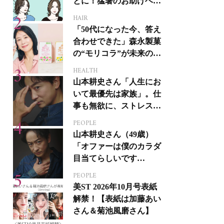
とに！猛暑のお助けヘア
アイテム16選
HAIR
「50代になった今、答え
合わせできた」森永製菓
の“モリコラ”が未来のキ
レイを連れてくる！
HEALTH
山本耕史さん「人生にお
いて最優先は家族」。仕
事も無欲に、ストレスを
溜めない生き方
PEOPLE
山本耕史さん（49歳）
「オファーは僕のカラダ
目当てらしいです
（笑）」全編英語ミュー
PEOPLE
ジカルへの挑戦
美ST 2026年10月号表紙
解禁！【表紙は加藤あい
さん＆菊池風磨さん】