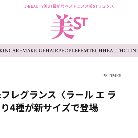
J-BEAUTY
美ST最新号
ベストコスメ
美STリュクス
KINCARE
MAKE UP
HAIR
PEOPLE
FEMTECH
HEALTH
CLIN
PRTIMES
フレグランス〈ラール エ ラ
り4種が新サイズで登場