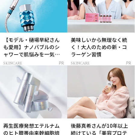
【モデル・樋場早紀さん
美味しいから無理なく続
も愛用】ナノバブルのシ
く！大人のための新・コ
ャワーで肌悩みを一気に
ラーゲン習慣
解決
SKINCARE
SKINCARE
PR
PR
再生医療発想エテルナム
後藤真希さんが10年以上
のヒト臍帯由来幹細胞培
続けている「美容プロテ