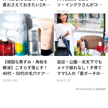
夏おさえておきたい2大メ
ソ・イングクさんがコツ
イクトレンド
コツ頑張れる原動力とは
MAKE UP
PEOPLE
【頑固な黒ずみ・角栓を
送迎・公園…炎天下でも
解消】こすらず落とす！
メイク崩れなし！子育て
40代・50代の毛穴ケア4
ママ5人の「夏ポーチの中
選
身」
SKINCARE
MAKE UP
Recommended by