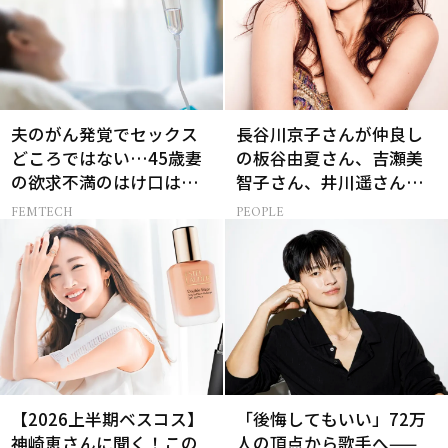
夫のがん発覚でセックス
長谷川京子さんが仲良し
どころではない…45歳妻
の板谷由夏さん、吉瀬美
の欲求不満のはけ口は
智子さん、井川遥さんと
【セックスレス AND THE
集まる理由は…
FEMTECH
PEOPLE
CITY -女たちの告白-】
【2026上半期ベスコス】
「後悔してもいい」72万
神崎恵さんに聞く！この
人の頂点から歌手へ——