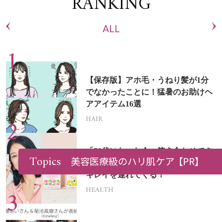
RANKING
ALL
【保存版】アホ毛・うねり髪が1分
でなかったことに！猛暑のお助けヘ
アアイテム16選
HAIR
「50代になった今、答え合わせでき
Topics
美容医療級のハリ肌ケア
【PR】
た」森永製菓の“モリコラ”が未来の
キレイを連れてくる！
HEALTH