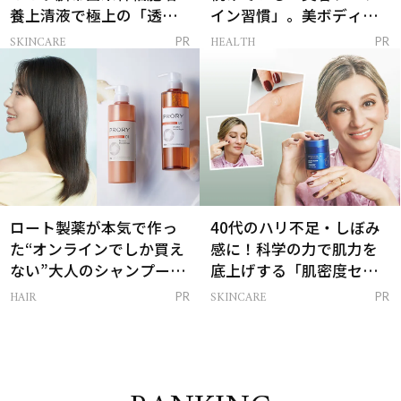
養上清液で極上の「透明
イン習慣」。美ボディを
感ハリ肌」へ
支える朝ルーティンと
SKINCARE
HEALTH
PR
PR
は？
ロート製薬が本気で作っ
40代のハリ不足・しぼみ
た“オンラインでしか買え
感に！科学の力で肌力を
ない”大人のシャンプー＆
底上げする「肌密度セラ
トリートメントって？
ム」
HAIR
SKINCARE
PR
PR