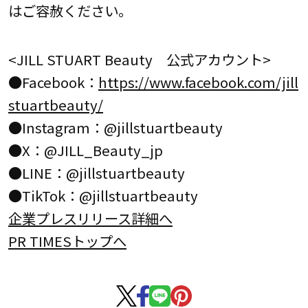
はご容赦ください。
<JILL STUART Beauty 公式アカウント>
●Facebook：
https://www.facebook.com/jill
stuartbeauty/
●Instagram：@jillstuartbeauty
●X：@JILL_Beauty_jp
●LINE：@jillstuartbeauty
●TikTok：@jillstuartbeauty
企業プレスリリース詳細へ
PR TIMESトップへ