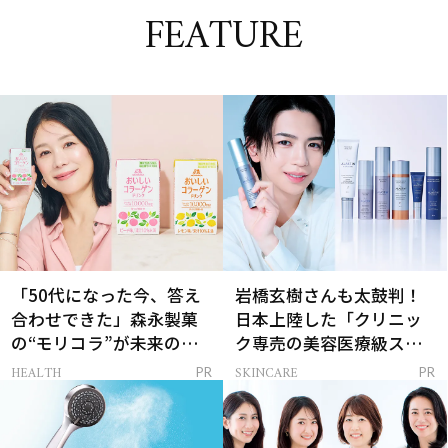
FEATURE
「50代になった今、答え
岩橋玄樹さんも太鼓判！
合わせできた」森永製菓
日本上陸した「クリニッ
の“モリコラ”が未来のキ
ク専売の美容医療級スキ
レイを連れてくる！
ンケア」
HEALTH
SKINCARE
PR
PR