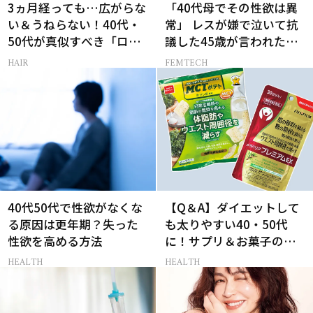
3ヵ月経っても…広がらな
「40代母でその性欲は異
い＆うねらない！40代・
常」 レスが嫌で泣いて抗
50代が真似すべき「ロー
議した45歳が言われた暴
レイヤーボブ」
言【セックスレス AND
HAIR
FEMTECH
THE CITY -女たちの告
白-】
40代50代で性欲がなくな
【Q＆A】ダイエットして
る原因は更年期？失った
も太りやすい40・50代
性欲を高める方法
に！サプリ＆お菓子の選
び方
HEALTH
HEALTH