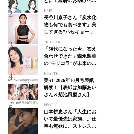
とに！猛暑のお助けヘア
アイテム16選
HAIR
長谷川京子さん「炭水化
物も何でも食べます」美
しすぎる”ハセキョーボ
ディ”を作る秘訣
SKINCARE
「50代になった今、答え
合わせできた」森永製菓
の“モリコラ”が未来のキ
レイを連れてくる！
HEALTH
美ST 2026年10月号表紙
解禁！【表紙は加藤あい
さん＆菊池風磨さん】
PEOPLE
山本耕史さん「人生にお
いて最優先は家族」。仕
事も無欲に、ストレスを
溜めない生き方