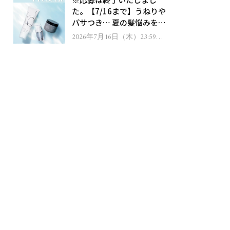
ゼント！
た。【7/16まで】うねりや
パサつき… 夏の髪悩みを解
消するヘアケアアイテムを
2026年7月16日（木）23:59ま
で
13名様にプレゼント！