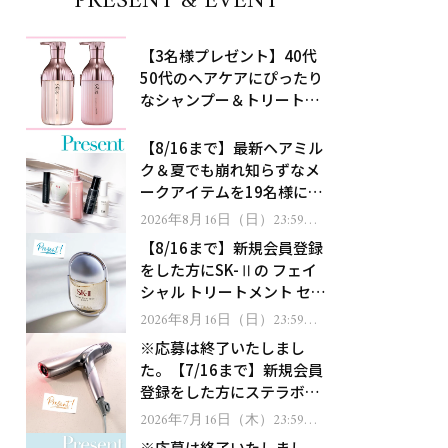
PRESENT & EVENT
【3名様プレゼント】40代
50代のヘアケアにぴったり
なシャンプー＆トリートメ
ントで、うねり悩みに対
処！
【8/16まで】最新ヘアミル
ク＆夏でも崩れ知らずなメ
ークアイテムを19名様にプ
レゼント！
2026年8月16日（日）23:59ま
で
【8/16まで】新規会員登録
をした方にSK-Ⅱの フェイ
シャル トリートメント セラ
ムをプレゼント！
2026年8月16日（日）23:59ま
で
※応募は終了いたしまし
た。【7/16まで】新規会員
登録をした方にステラボー
テのシャインリバース ヘア
2026年7月16日（木）23:59ま
で
ドライヤー ジュエルをプレ
※応募は終了いたしまし