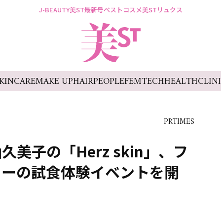
J-BEAUTY
美ST最新号
ベストコスメ
美STリュクス
KINCARE
MAKE UP
HAIR
PEOPLE
FEMTECH
HEALTH
CLIN
PRTIMES
美子の「Herz skin」、フ
リーの試食体験イベントを開