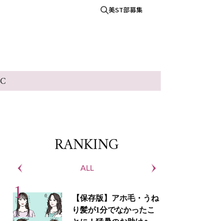
美ST部募集
IC
RANKING
ALL
S
【保存版】アホ毛・うね
り髪が1分でなかったこ