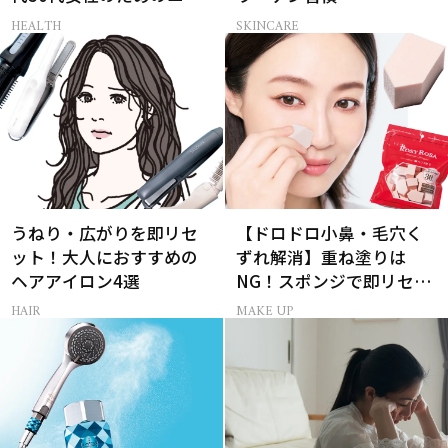
イケア
HEALTH
SKINCARE
うねり・広がりを即リセ
【ドロドロ小鼻・毛穴く
ット！大人におすすめの
ずれ解消】重ね塗りは
ヘアアイロン4選
NG！スポンジで即リセッ
トするプロ技
HAIR
MAKE UP