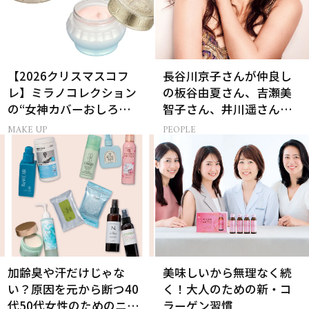
【2026クリスマスコフ
長谷川京子さんが仲良し
レ】ミラノコレクション
の板谷由夏さん、吉瀬美
の“女神カバーおしろ
智子さん、井川遥さんと
い”で主役に！
集まる理由は…
MAKE UP
PEOPLE
加齢臭や汗だけじゃな
美味しいから無理なく続
い？原因を元から断つ40
く！大人のための新・コ
代50代女性のためのニオ
ラーゲン習慣