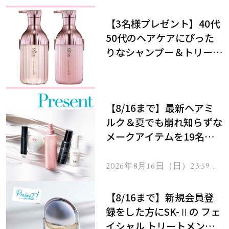
【3名様プレゼント】40代
50代のヘアケアにぴった
りなシャンプー＆トリート
メントで、うねり悩みに対
処！
【8/16まで】最新ヘアミ
ルク＆夏でも崩れ知らずな
メークアイテムを19名様
にプレゼント！
2026年8月16日（日）23:59ま
で
【8/16まで】新規会員登
録をした方にSK-Ⅱの フェ
イシャル トリートメント