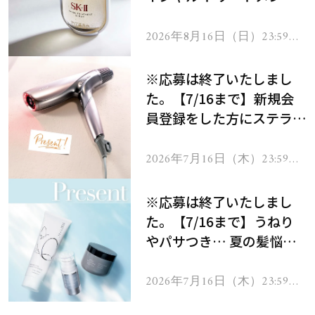
セラムをプレゼント！
2026年8月16日（日）23:59ま
で
※応募は終了いたしまし
た。【7/16まで】新規会
員登録をした方にステラボ
ーテのシャインリバース
ヘアドライヤー ジュエル
2026年7月16日（木）23:59ま
で
をプレゼント！
※応募は終了いたしまし
た。【7/16まで】うねり
やパサつき… 夏の髪悩み
を解消するヘアケアアイテ
ムを13名様にプレゼン
2026年7月16日（木）23:59ま
で
ト！