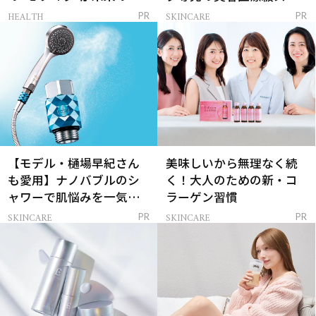
レイを連れてくる！
ンケア」
HEALTH
SKINCARE
PR
PR
【モデル・樋場早紀さん
美味しいから無理なく続
も愛用】ナノバブルのシ
く！大人のための新・コ
ャワーで肌悩みを一気に
ラーゲン習慣
解決
SKINCARE
SKINCARE
PR
PR