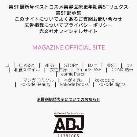
美ST最新号
ベストコスメ
美容医療
更年期
美STリュクス
美ST部募集
このサイトについて
よくあるご質問
お問い合わせ
広告掲載について
プライバシーポリシー
光文社オフィシャルサイト
MAGAZINE OFFICIAL SITE
JJ
CLASSY.
VERY
STORY
Mart
美ST
bis
和食スタイル
女性自身
SmartFLASH
COMIC熱帯
comic Pureri
マンガ コミソル
本がすき。
kokode.jp
kokode Beauty
kokode books
kokode digital
消費税総額表示についてのお知らせ