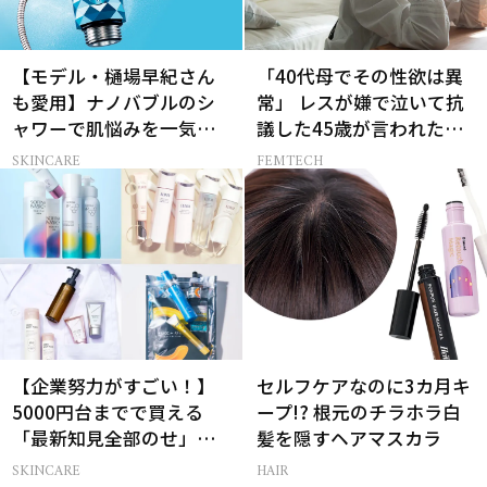
【モデル・樋場早紀さん
「40代母でその性欲は異
も愛用】ナノバブルのシ
常」 レスが嫌で泣いて抗
ャワーで肌悩みを一気に
議した45歳が言われた暴
解決
言【セックスレス AND
SKINCARE
FEMTECH
THE CITY -女たちの告
白-】
【企業努力がすごい！】
セルフケアなのに3カ月キ
5000円台までで買える
ープ!? 根元のチラホラ白
「最新知見全部のせ」ス
髪を隠すヘアマスカラ
キンケア名品34選
SKINCARE
HAIR