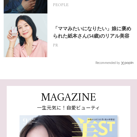
挑戦
PEOPLE
「ママみたいになりたい」娘に褒め
られた紙本さん(54歳)のリアル美容
PR
Recommended by
MAGAZINE
一生元気に！自愛ビューティ