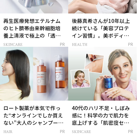
再生医療発想エテルナム
後藤真希さんが10年以上
のヒト臍帯由来幹細胞培
続けている「美容プロテ
養上清液で極上の「透明
イン習慣」。美ボディを
感ハリ肌」へ
支える朝ルーティンと
SKINCARE
HEALTH
PR
PR
は？
ロート製薬が本気で作っ
40代のハリ不足・しぼみ
た“オンラインでしか買え
感に！科学の力で肌力を
ない”大人のシャンプー＆
底上げする「肌密度セラ
トリートメントって？
ム」
HAIR
SKINCARE
PR
PR