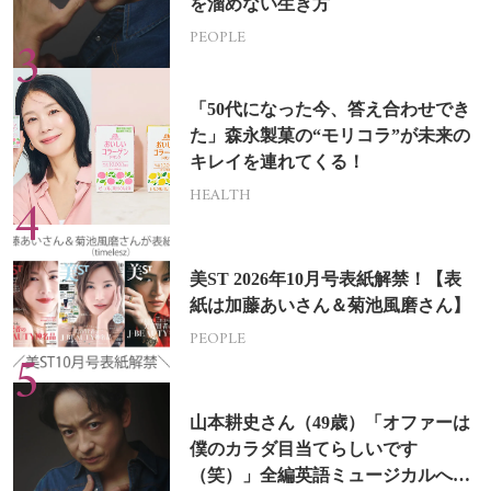
を溜めない生き方
PEOPLE
「50代になった今、答え合わせでき
た」森永製菓の“モリコラ”が未来の
キレイを連れてくる！
HEALTH
美ST 2026年10月号表紙解禁！【表
紙は加藤あいさん＆菊池風磨さん】
PEOPLE
山本耕史さん（49歳）「オファーは
僕のカラダ目当てらしいです
（笑）」全編英語ミュージカルへの