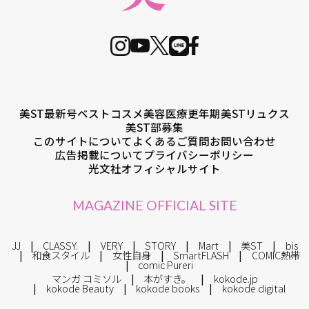
美ST最新号
ベストコスメ
美容医療
更年期
美STリュクス
美ST部募集
このサイトについて
よくあるご質問
お問い合わせ
広告掲載について
プライバシーポリシー
光文社オフィシャルサイト
MAGAZINE OFFICIAL SITE
JJ
CLASSY.
VERY
STORY
Mart
美ST
bis
和食スタイル
女性自身
SmartFLASH
COMIC熱帯
comic Pureri
マンガ コミソル
本がすき。
kokode.jp
kokode Beauty
kokode books
kokode digital