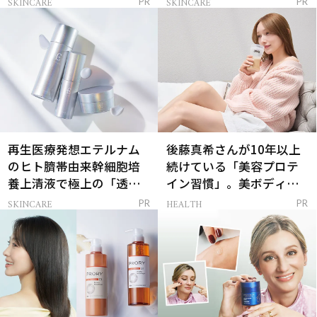
SKINCARE
SKINCARE
PR
PR
再生医療発想エテルナム
後藤真希さんが10年以上
のヒト臍帯由来幹細胞培
続けている「美容プロテ
養上清液で極上の「透明
イン習慣」。美ボディを
感ハリ肌」へ
支える朝ルーティンと
SKINCARE
HEALTH
PR
PR
は？