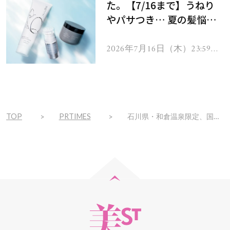
た。【7/16まで】うねり
やパサつき… 夏の髪悩み
を解消するヘアケアアイテ
ムを13名様にプレゼン
2026年7月16日（木）23:59ま
で
ト！
TOP
PRTIMES
石川県・和倉温泉限定、国登録有形文化財に指定された「御便殿オリジナル御朱印帳」と、「わくたまくんオリジナル御朱印」を販売