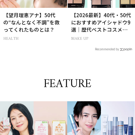
【望月理恵アナ】50代
【2026最新】40代・50代
の“なんとなく不調”を救
におすすめアイシャドウ9
ってくれたものとは？
選｜歴代ベストコスメ受
賞まとめ
HEALTH
MAKE UP
Recommended by
FEATURE