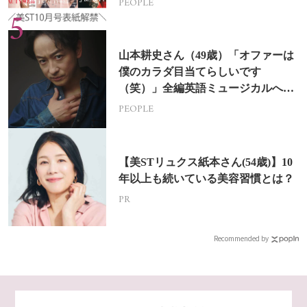
PEOPLE
山本耕史さん（49歳）「オファーは
僕のカラダ目当てらしいです
（笑）」全編英語ミュージカルへの
挑戦
PEOPLE
【美STリュクス紙本さん(54歳)】10
年以上も続いている美容習慣とは？
PR
Recommended by