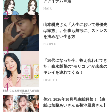
アアイテム16選
HAIR
山本耕史さん「人生において最優先
は家族」。仕事も無欲に、ストレス
を溜めない生き方
PEOPLE
「50代になった今、答え合わせでき
た」森永製菓の“モリコラ”が未来の
キレイを連れてくる！
HEALTH
美ST 2026年10月号表紙解禁！【表
紙は加藤あいさん＆菊池風磨さん】