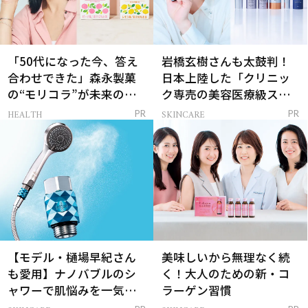
「50代になった今、答え
岩橋玄樹さんも太鼓判！
合わせできた」森永製菓
日本上陸した「クリニッ
の“モリコラ”が未来のキ
ク専売の美容医療級スキ
レイを連れてくる！
ンケア」
HEALTH
SKINCARE
PR
PR
【モデル・樋場早紀さん
美味しいから無理なく続
も愛用】ナノバブルのシ
く！大人のための新・コ
ャワーで肌悩みを一気に
ラーゲン習慣
解決