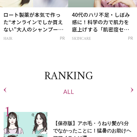
ロート製薬が本気で作っ
40代のハリ不足・しぼみ
た“オンラインでしか買え
感に！科学の力で肌力を
ない”大人のシャンプー＆
底上げする「肌密度セラ
トリートメントって？
ム」
HAIR
SKINCARE
PR
PR
RANKING
ALL
【保存版】アホ毛・うねり髪が1分
でなかったことに！猛暑のお助けヘ