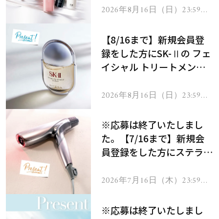
2026年8月16日（日）23:59ま
で
【8/16まで】新規会員登
録をした方にSK-Ⅱの フェ
イシャル トリートメント
セラムをプレゼント！
2026年8月16日（日）23:59ま
で
※応募は終了いたしまし
た。【7/16まで】新規会
員登録をした方にステラボ
ーテのシャインリバース
ヘアドライヤー ジュエル
2026年7月16日（木）23:59ま
で
をプレゼント！
※応募は終了いたしまし