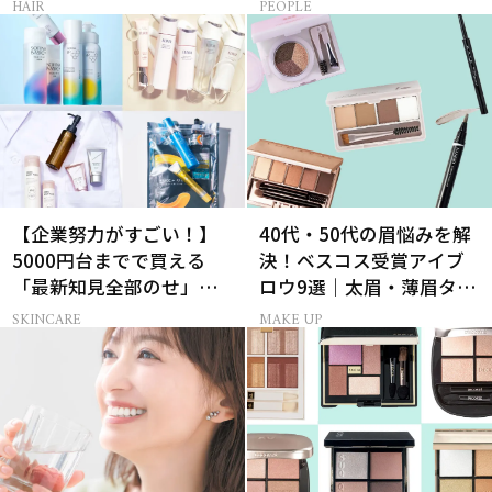
HAIR
PEOPLE
ん】
【企業努力がすごい！】
40代・50代の眉悩みを解
5000円台までで買える
決！ベスコス受賞アイブ
「最新知見全部のせ」ス
ロウ9選｜太眉・薄眉タイ
キンケア名品34選
プ別の描き方
SKINCARE
MAKE UP