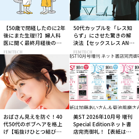
【50歳で閉経したのに2年
50代カップルを「レス知
後にまた生理!?】婦人科
らず」にさせた驚きの解
医に聞く最終月経後の出
決法【セックスレス AND
血の対処法
THE CITY -女たちの告
FEMTECH
FEMTECH
白-】
おばさん見えを防ぐ！40
美ST 2026年10月号 増刊
代50代のボブヘアを格上
Special Editionネット書
げ【垢抜けひとつ結び】
店完売御礼！【表紙は加
のルール
藤あいさん＆菊池風磨さ