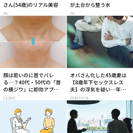
さん(54歳)のリアル美容
が土台から整う水
顔は若いのに首でバレ
オバさん化した45歳妻は
る…？40代・50代の「首
【8歳年下セックスレス
の横ジワ」に即効アプロ
夫】の浮気を疑い…年の
ーチする最新美容医療と
差婚の悲しい末路
CLINIC
FEMTECH
は