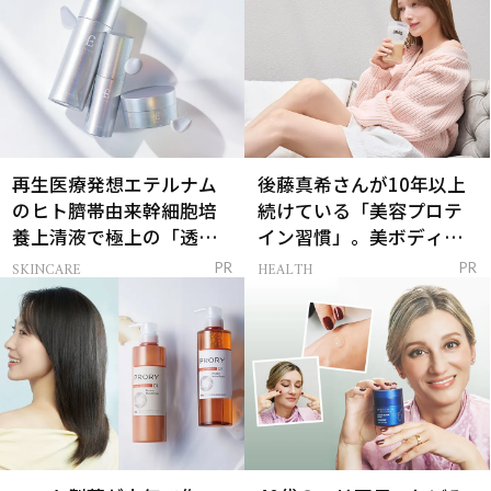
再生医療発想エテルナム
後藤真希さんが10年以上
のヒト臍帯由来幹細胞培
続けている「美容プロテ
養上清液で極上の「透明
イン習慣」。美ボディを
感ハリ肌」へ
支える朝ルーティンと
SKINCARE
HEALTH
PR
PR
は？