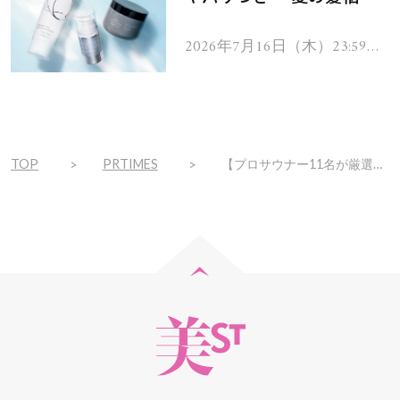
を解消するヘアケアアイテ
ムを13名様にプレゼン
2026年7月16日（木）23:59ま
で
ト！
TOP
PRTIMES
【プロサウナー11名が厳選「今行くべきサウナ」ランキング2020を発表】他、新着トレンド11月12日