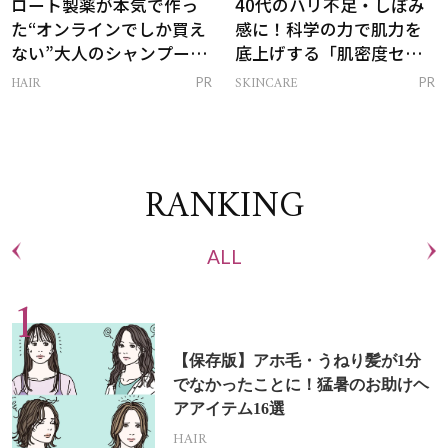
ロート製薬が本気で作っ
40代のハリ不足・しぼみ
た“オンラインでしか買え
感に！科学の力で肌力を
ない”大人のシャンプー＆
底上げする「肌密度セラ
トリートメントって？
ム」
HAIR
SKINCARE
PR
PR
RANKING
ALL
【保存版】アホ毛・うねり髪が1分
でなかったことに！猛暑のお助けヘ
アアイテム16選
HAIR