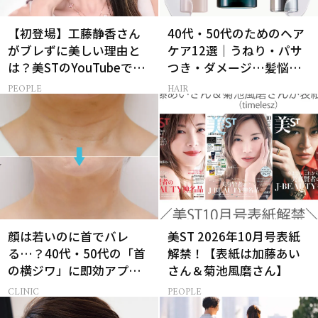
【初登場】工藤静香さん
40代・50代のためのヘア
がブレずに美しい理由と
ケア12選｜うねり・パサ
は？美STのYouTubeでは
つき・ダメージ…髪悩み
ALL私物の「ポーチの中
から選ぶベスコス受賞コ
PEOPLE
HAIR
身」も大公開！
スメ
顔は若いのに首でバレ
美ST 2026年10月号表紙
る…？40代・50代の「首
解禁！【表紙は加藤あい
の横ジワ」に即効アプロ
さん＆菊池風磨さん】
ーチする最新美容医療と
CLINIC
PEOPLE
は