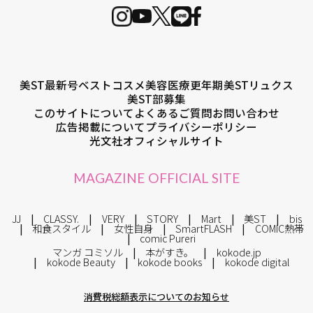
美ST最新号
ベストコスメ
美容医療
更年期
美STリュクス
美ST部募集
このサイトについて
よくあるご質問
お問い合わせ
広告掲載について
プライバシーポリシー
光文社オフィシャルサイト
MAGAZINE OFFICIAL SITE
JJ
CLASSY.
VERY
STORY
Mart
美ST
bis
和食スタイル
女性自身
SmartFLASH
COMIC熱帯
comic Pureri
マンガ コミソル
本がすき。
kokode.jp
kokode Beauty
kokode books
kokode digital
消費税総額表示についてのお知らせ