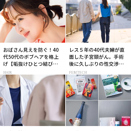
おばさん見えを防ぐ！40
レス５年の40代夫婦が直
代50代のボブヘアを格上
面した子宮頸がん。手術
げ【垢抜けひとつ結び】
後に久しぶりの性交渉を
のルール
試しみたら…
HAIR
FEMTECH