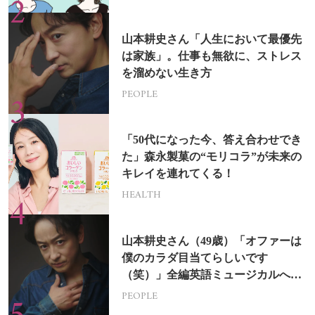
山本耕史さん「人生において最優先
は家族」。仕事も無欲に、ストレス
を溜めない生き方
PEOPLE
「50代になった今、答え合わせでき
た」森永製菓の“モリコラ”が未来の
キレイを連れてくる！
HEALTH
山本耕史さん（49歳）「オファーは
僕のカラダ目当てらしいです
（笑）」全編英語ミュージカルへの
挑戦
PEOPLE