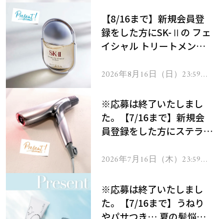
【8/16まで】新規会員登
録をした方にSK-Ⅱの フェ
イシャル トリートメント
セラムをプレゼント！
2026年8月16日（日）23:59ま
で
※応募は終了いたしまし
た。【7/16まで】新規会
員登録をした方にステラボ
ーテのシャインリバース
ヘアドライヤー ジュエル
2026年7月16日（木）23:59ま
で
をプレゼント！
※応募は終了いたしまし
た。【7/16まで】うねり
やパサつき… 夏の髪悩み