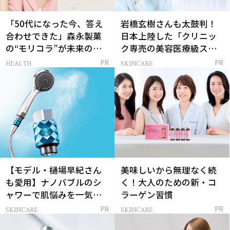
「50代になった今、答え
岩橋玄樹さんも太鼓判！
合わせできた」森永製菓
日本上陸した「クリニッ
の“モリコラ”が未来のキ
ク専売の美容医療級スキ
レイを連れてくる！
ンケア」
HEALTH
SKINCARE
PR
PR
【モデル・樋場早紀さん
美味しいから無理なく続
も愛用】ナノバブルのシ
く！大人のための新・コ
ャワーで肌悩みを一気に
ラーゲン習慣
解決
SKINCARE
SKINCARE
PR
PR