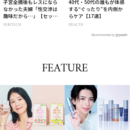
子宮全摘後もレスになら
40代・50代の誰もが体感
なかった夫婦「性交渉は
する“ぐったり”を内側か
趣味だから…」【セック
らケア【17選】
スレス AND THE CITY -女
FEMTECH
HEALTH
たちの告白-】
Recommended by
FEATURE