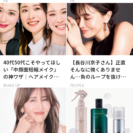
40代50代こそやってほし
【長谷川京子さん】正直
い「中顔面短縮メイク」
そんなに強くありませ
の神ワザ｜ヘアメイク長
ん…負のループを抜ける
井かおりさん直伝
15分の習慣とは?
MAKE UP
PEOPLE