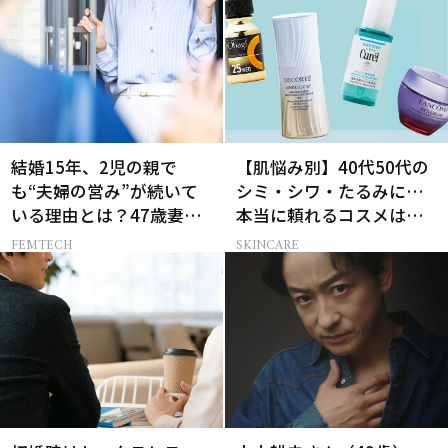
結婚15年、2児の親で
【肌悩み別】40代50代の
も“夫婦の営み”が続いて
シミ・シワ・たるみに…
いる理由とは？47歳妻が
本当に頼れるコスメは？
実践する【レスにならな
ベスコス受賞スキンケア
FEMTECH
SKINCARE
いコツ】
21選