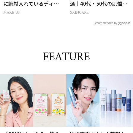
に絶対入れているディオ
選｜40代・50代の肌悩み
ールの名品パレット
別まとめ
MAKE UP
SKINCARE
Recommended by
FEATURE