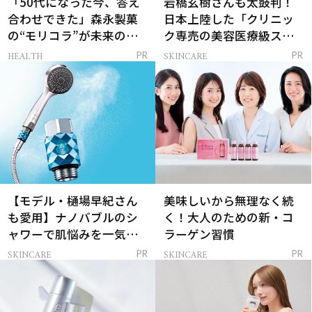
「50代になった今、答え
岩橋玄樹さんも太鼓判！
合わせできた」森永製菓
日本上陸した「クリニッ
の“モリコラ”が未来のキ
ク専売の美容医療級スキ
レイを連れてくる！
ンケア」
HEALTH
SKINCARE
PR
PR
【モデル・樋場早紀さん
美味しいから無理なく続
も愛用】ナノバブルのシ
く！大人のための新・コ
ャワーで肌悩みを一気に
ラーゲン習慣
解決
SKINCARE
SKINCARE
PR
PR