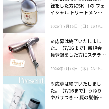
録をした方にSK-Ⅱの フェ
イシャル トリートメント
セラムをプレゼント！
2026年8月16日（日）23:59ま
で
※応募は終了いたしまし
た。【7/16まで】新規会
員登録をした方にステラボ
ーテのシャインリバース
ヘアドライヤー ジュエル
2026年7月16日（木）23:59ま
で
をプレゼント！
※応募は終了いたしまし
た。【7/16まで】うねり
やパサつき… 夏の髪悩み
を解消するヘアケアアイテ