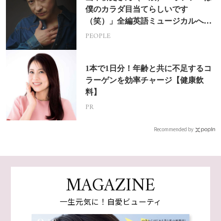
僕のカラダ目当てらしいです
（笑）」全編英語ミュージカルへの
挑戦
PEOPLE
1本で1日分！年齢と共に不足するコ
ラーゲンを効率チャージ【健康飲
料】
PR
Recommended by
MAGAZINE
一生元気に！自愛ビューティ