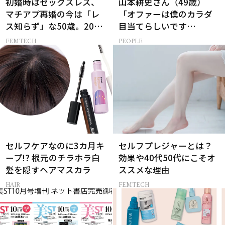
初婚時はセックスレス、
山本耕史さん（49歳）
マチアプ再婚の今は「レ
「オファーは僕のカラダ
ス知らず」な50歳。20代
目当てらしいです
と変えた“結婚の条件”と
（笑）」全編英語ミュー
FEMTECH
PEOPLE
は？
ジカルへの挑戦
セルフケアなのに3カ月キ
セルフプレジャーとは？
ープ!? 根元のチラホラ白
効果や40代50代にこそオ
髪を隠すヘアマスカラ
ススメな理由
HAIR
FEMTECH