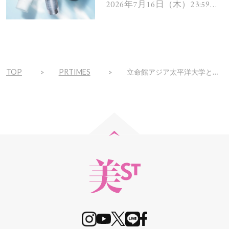
ムを13名様にプレゼン
2026年7月16日（木）23:59ま
で
ト！
TOP
PRTIMES
立命館アジア太平洋大学とPR TIMES、学生起業の広報PRで連携協定を締結