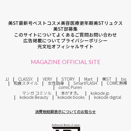
美ST最新号
ベストコスメ
美容医療
更年期
美STリュクス
美ST部募集
このサイトについて
よくあるご質問
お問い合わせ
広告掲載について
プライバシーポリシー
光文社オフィシャルサイト
MAGAZINE OFFICIAL SITE
JJ
CLASSY.
VERY
STORY
Mart
美ST
bis
和食スタイル
女性自身
SmartFLASH
COMIC熱帯
comic Pureri
マンガ コミソル
本がすき。
kokode.jp
kokode Beauty
kokode books
kokode digital
消費税総額表示についてのお知らせ