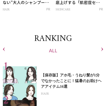
ない”大人のシャンプー＆
底上げする「肌密度セラ
トリートメントって？
ム」
HAIR
SKINCARE
PR
PR
RANKING
ALL
【保存版】アホ毛・うねり髪が1分
でなかったことに！猛暑のお助けヘ
アアイテム16選
HAIR