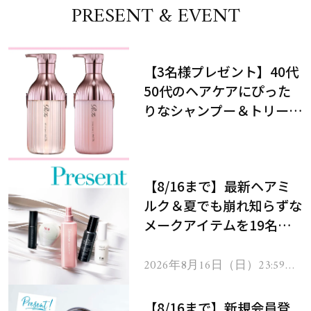
PRESENT & EVENT
【3名様プレゼント】40代
50代のヘアケアにぴった
りなシャンプー＆トリート
メントで、うねり悩みに対
処！
【8/16まで】最新ヘアミ
ルク＆夏でも崩れ知らずな
メークアイテムを19名様
にプレゼント！
2026年8月16日（日）23:59ま
で
【8/16まで】新規会員登