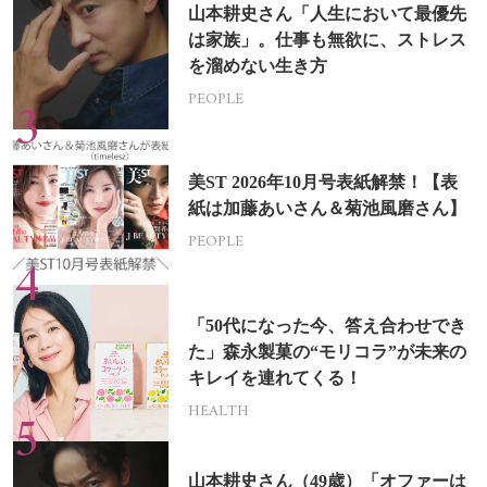
山本耕史さん「人生において最優先
は家族」。仕事も無欲に、ストレス
を溜めない生き方
PEOPLE
美ST 2026年10月号表紙解禁！【表
紙は加藤あいさん＆菊池風磨さん】
PEOPLE
「50代になった今、答え合わせでき
た」森永製菓の“モリコラ”が未来の
キレイを連れてくる！
HEALTH
山本耕史さん（49歳）「オファーは