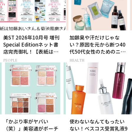
美ST 2026年10月号 増刊
加齢臭や汗だけじゃな
Special Editionネット書
い？原因を元から断つ40
店完売御礼！【表紙は加
代50代女性のためのニオ
藤あいさん＆菊池風磨さ
イケア
PEOPLE
HEALTH
ん】
「かぶり率がヤバい
使わないなんてもったい
（笑）」美容通がポーチ
ない！ベスコス受賞乳液9