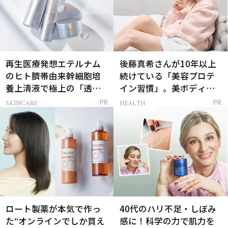
再生医療発想エテルナム
後藤真希さんが10年以上
のヒト臍帯由来幹細胞培
続けている「美容プロテ
養上清液で極上の「透明
イン習慣」。美ボディを
感ハリ肌」へ
支える朝ルーティンと
SKINCARE
HEALTH
PR
PR
は？
ロート製薬が本気で作っ
40代のハリ不足・しぼみ
た“オンラインでしか買え
感に！科学の力で肌力を