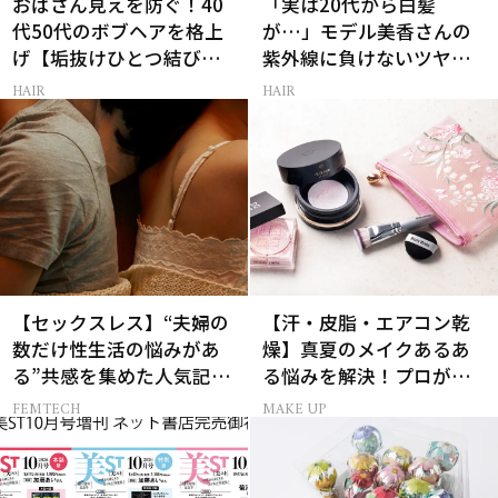
おばさん見えを防ぐ！40
「実は20代から白髪
代50代のボブヘアを格上
が…」モデル美香さんの
げ【垢抜けひとつ結び】
紫外線に負けないツヤ美
のルール
髪ケア
HAIR
HAIR
【セックスレス】“夫婦の
【汗・皮脂・エアコン乾
数だけ性生活の悩みがあ
燥】真夏のメイクあるあ
る”共感を集めた人気記事
る悩みを解決！プロが教
10選
えるパウダー活用術
FEMTECH
MAKE UP