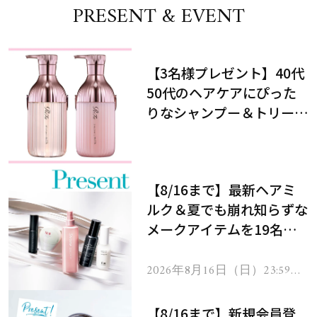
PRESENT & EVENT
【3名様プレゼント】40代
50代のヘアケアにぴった
りなシャンプー＆トリート
メントで、うねり悩みに対
処！
【8/16まで】最新ヘアミ
ルク＆夏でも崩れ知らずな
メークアイテムを19名様
にプレゼント！
2026年8月16日（日）23:59ま
で
【8/16まで】新規会員登