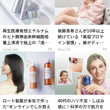
再生医療発想エテルナム
後藤真希さんが10年以上
のヒト臍帯由来幹細胞培
続けている「美容プロテ
養上清液で極上の「透明
イン習慣」。美ボディを
感ハリ肌」へ
支える朝ルーティンと
SKINCARE
HEALTH
PR
PR
は？
ロート製薬が本気で作っ
40代のハリ不足・しぼみ
た“オンラインでしか買え
感に！科学の力で肌力を