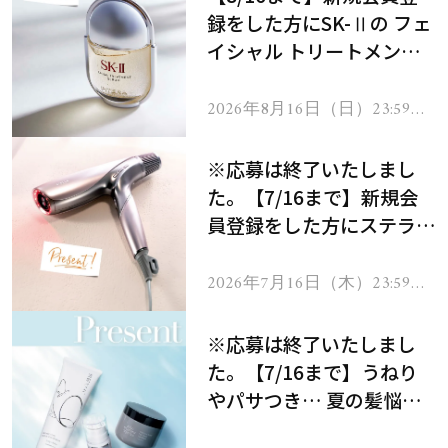
録をした方にSK-Ⅱの フェ
イシャル トリートメント
セラムをプレゼント！
2026年8月16日（日）23:59ま
で
※応募は終了いたしまし
た。【7/16まで】新規会
員登録をした方にステラボ
ーテのシャインリバース
ヘアドライヤー ジュエル
2026年7月16日（木）23:59ま
で
をプレゼント！
※応募は終了いたしまし
た。【7/16まで】うねり
やパサつき… 夏の髪悩み
を解消するヘアケアアイテ