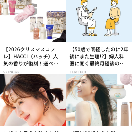
【2026クリスマスコフ
【50歳で閉経したのに2年
レ】HACCI（ハッチ）人
後にまた生理!?】婦人科
気の香りが復刻！選べる
医に聞く最終月経後の出
コフレが楽しい♡
血の対処法
SKINCARE
FEMTECH