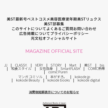
美ST最新号
ベストコスメ
美容医療
更年期
美STリュクス
美ST部募集
このサイトについて
よくあるご質問
お問い合わせ
広告掲載について
プライバシーポリシー
光文社オフィシャルサイト
MAGAZINE OFFICIAL SITE
JJ
CLASSY.
VERY
STORY
Mart
美ST
bis
和食スタイル
女性自身
SmartFLASH
COMIC熱帯
comic Pureri
マンガ コミソル
本がすき。
kokode.jp
kokode Beauty
kokode books
kokode digital
消費税総額表示についてのお知らせ