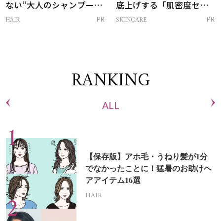
ない”大人のシャンプー＆
底上げする「肌密度セラ
トリートメントって？
ム」
HAIR
SKINCARE
PR
PR
RANKING
ALL
【保存版】アホ毛・うねり髪が1分
でなかったことに！猛暑のお助けヘ
アアイテム16選
HAIR