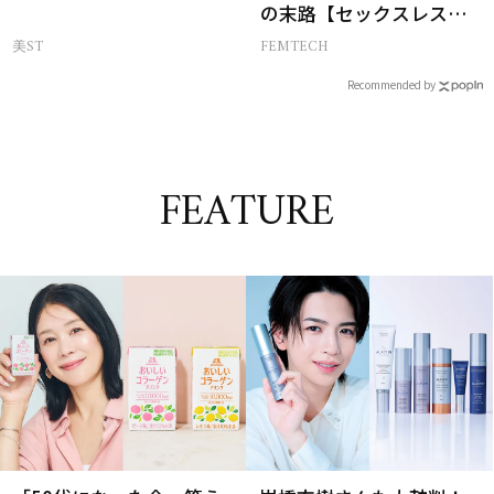
の末路【セックスレス
AND THE CITY -女たちの
美ST
FEMTECH
告白-】
Recommended by
FEATURE