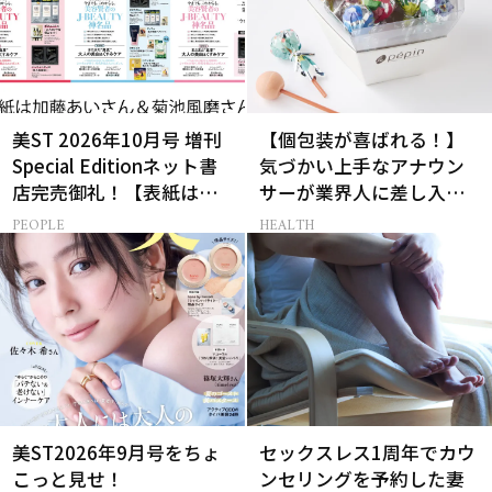
美ST 2026年10月号 増刊
【個包装が喜ばれる！】
Special Editionネット書
気づかい上手なアナウン
店完売御礼！【表紙は加
サーが業界人に差し入れ
藤あいさん＆菊池風磨さ
る、気の利いた手土産3選
PEOPLE
HEALTH
ん】
美ST2026年9月号をちょ
セックスレス1周年でカウ
こっと見せ！
ンセリングを予約した妻