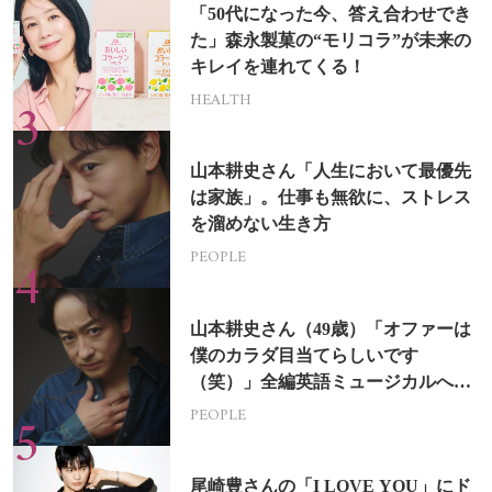
「50代になった今、答え合わせでき
た」森永製菓の“モリコラ”が未来の
キレイを連れてくる！
HEALTH
山本耕史さん「人生において最優先
は家族」。仕事も無欲に、ストレス
を溜めない生き方
PEOPLE
山本耕史さん（49歳）「オファーは
僕のカラダ目当てらしいです
（笑）」全編英語ミュージカルへの
挑戦
PEOPLE
尾崎豊さんの「I LOVE YOU」にド