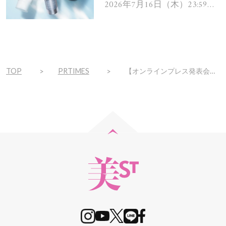
ムを13名様にプレゼン
2026年7月16日（木）23:59ま
で
ト！
TOP
PRTIMES
【オンラインプレス発表会の動画を公開】「住む」より「楽しむ」BESSの家