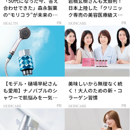
「50代になった今、答え
岩橋玄樹さんも太鼓判！
合わせできた」森永製菓
日本上陸した「クリニッ
の“モリコラ”が未来のキ
ク専売の美容医療級スキ
レイを連れてくる！
ンケア」
HEALTH
SKINCARE
PR
PR
【モデル・樋場早紀さん
美味しいから無理なく続
も愛用】ナノバブルのシ
く！大人のための新・コ
ャワーで肌悩みを一気に
ラーゲン習慣
解決
SKINCARE
SKINCARE
PR
PR