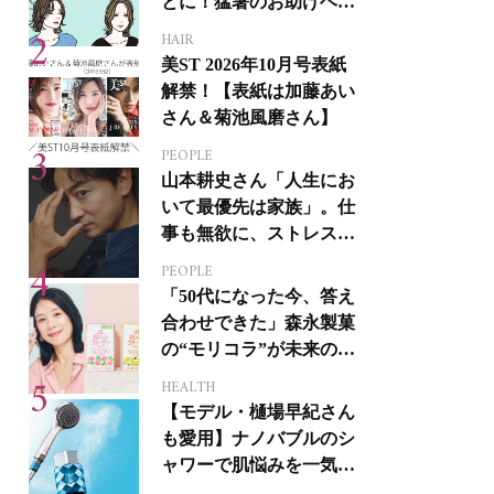
とに！猛暑のお助けヘア
アイテム16選
HAIR
美ST 2026年10月号表紙
解禁！【表紙は加藤あい
さん＆菊池風磨さん】
PEOPLE
山本耕史さん「人生にお
いて最優先は家族」。仕
事も無欲に、ストレスを
溜めない生き方
PEOPLE
「50代になった今、答え
合わせできた」森永製菓
の“モリコラ”が未来のキ
レイを連れてくる！
HEALTH
【モデル・樋場早紀さん
も愛用】ナノバブルのシ
ャワーで肌悩みを一気に
解決