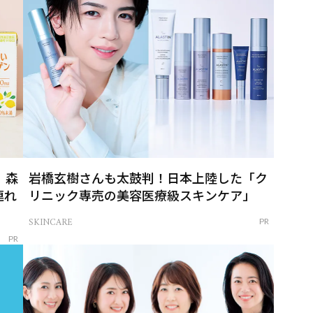
」森
岩橋玄樹さんも太鼓判！日本上陸した「ク
連れ
リニック専売の美容医療級スキンケア」
SKINCARE
PR
PR