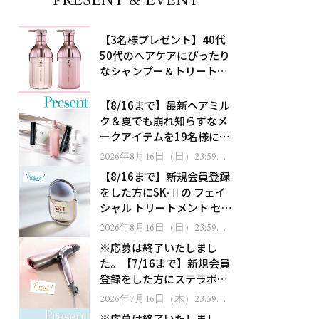
PRESENT & EVENT
【3名様プレゼント】40代
50代のヘアケアにぴったり
なシャンプー＆トリートメ
ントで、うねり悩みに対
処！
【8/16まで】最新ヘアミル
ク＆夏でも崩れ知らずなメ
ークアイテムを19名様にプ
レゼント！
2026年8月16日（日）23:59ま
で
【8/16まで】新規会員登録
をした方にSK-Ⅱの フェイ
シャル トリートメント セラ
ムをプレゼント！
2026年8月16日（日）23:59ま
で
※応募は終了いたしまし
た。【7/16まで】新規会員
登録をした方にステラボー
テのシャインリバース ヘア
2026年7月16日（木）23:59ま
で
ドライヤー ジュエルをプレ
※応募は終了いたしまし