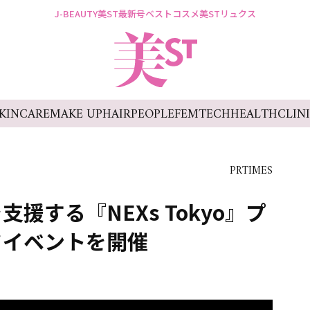
J-BEAUTY
美ST最新号
ベストコスメ
美STリュクス
KINCARE
MAKE UP
HAIR
PEOPLE
FEMTECH
HEALTH
CLIN
PRTIMES
援する『NEXs Tokyo』プ
フイベントを開催