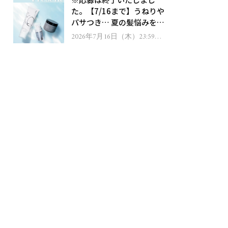
ゼント！
た。【7/16まで】うねりや
パサつき… 夏の髪悩みを解
消するヘアケアアイテムを
2026年7月16日（木）23:59ま
で
13名様にプレゼント！