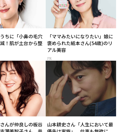
うちに「小鼻の毛穴
「ママみたいになりたい」娘に
減！肌が土台から整
褒められた紙本さん(54歳)のリ
アル美容
さんが仲良しの板谷
山本耕史さん「人生において最
吉瀬美智子さん、井
優先は家族」。仕事も無欲に、