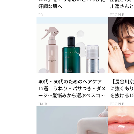
好調な肌へ
川遥さんと
PEOPLE
40代・50代のためのヘアケア
【長谷川京
12選｜うねり・パサつき・ダメ
に強くあり
ージ…髪悩みから選ぶベスコス
を抜ける1
受賞コスメ
HAIR
PEOPLE