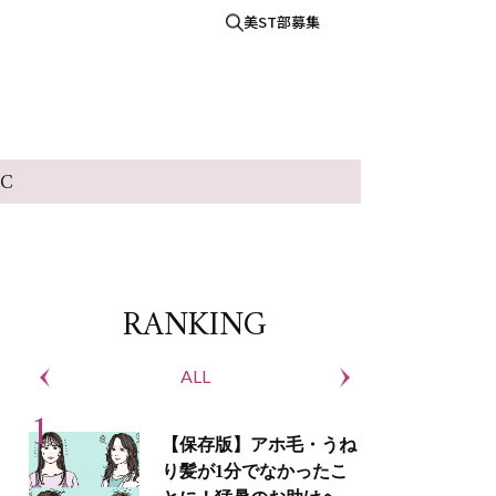
美ST部募集
IC
RANKING
ALL
S
【保存版】アホ毛・うね
り髪が1分でなかったこ