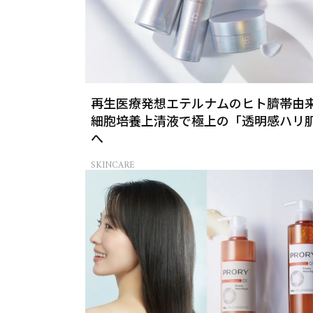
再生医療発想エテルナムのヒト臍帯由
細胞培養上清液で極上の「透明感ハリ
へ
SKINCARE