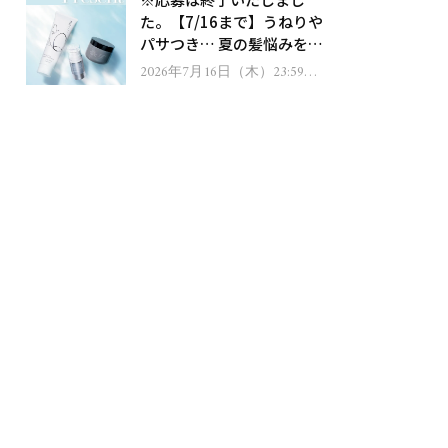
ゼント！
た。【7/16まで】うねりや
パサつき… 夏の髪悩みを解
消するヘアケアアイテムを
2026年7月16日（木）23:59ま
で
13名様にプレゼント！