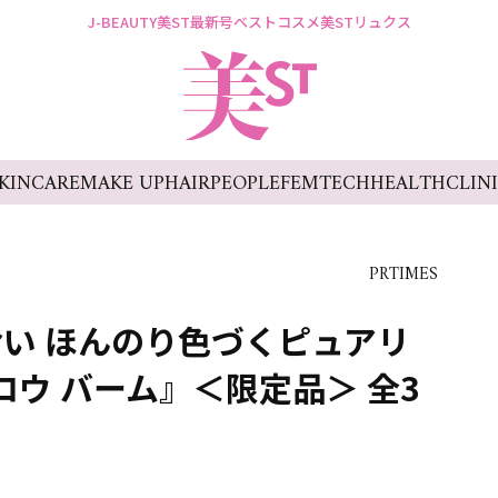
J-BEAUTY
美ST最新号
ベストコスメ
美STリュクス
KINCARE
MAKE UP
HAIR
PEOPLE
FEMTECH
HEALTH
CLIN
PRTIMES
い ほんのり色づくピュアリ
ロウ バーム』＜限定品＞ 全3