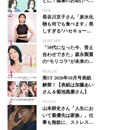
とに！猛暑のお助けヘア
アイテム16選
HAIR
長谷川京子さん「炭水化
物も何でも食べます」美
しすぎる”ハセキョーボ
ディ”を作る秘訣
SKINCARE
「50代になった今、答え
合わせできた」森永製菓
の“モリコラ”が未来のキ
レイを連れてくる！
HEALTH
美ST 2026年10月号表紙
解禁！【表紙は加藤あい
さん＆菊池風磨さん】
PEOPLE
山本耕史さん「人生にお
いて最優先は家族」。仕
事も無欲に、ストレスを
溜めない生き方