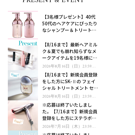
PRESENT & EVENT
【3名様プレゼント】40代
50代のヘアケアにぴったり
なシャンプー＆トリートメ
ントで、うねり悩みに対
処！
【8/16まで】最新ヘアミル
ク＆夏でも崩れ知らずなメ
ークアイテムを19名様にプ
レゼント！
2026年8月16日（日）23:59ま
で
【8/16まで】新規会員登録
をした方にSK-Ⅱの フェイ
シャル トリートメント セラ
ムをプレゼント！
2026年8月16日（日）23:59ま
で
※応募は終了いたしまし
た。【7/16まで】新規会員
登録をした方にステラボー
テのシャインリバース ヘア
2026年7月16日（木）23:59ま
で
ドライヤー ジュエルをプレ
※応募は終了いたしまし