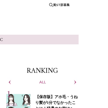
美ST部募集
IC
RANKING
ALL
S
【保存版】アホ毛・うね
り髪が1分でなかったこ