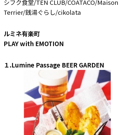
シフク食堂/TEN CLUB/COATACO/Maison
Terrier/銭湯ぐらし/cikolata
ルミネ有楽町
PLAY with EMOTION
１.Lumine Passage BEER GARDEN