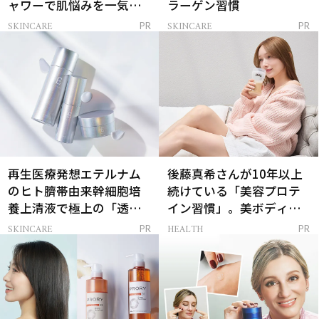
ャワーで肌悩みを一気に
ラーゲン習慣
解決
SKINCARE
SKINCARE
PR
PR
再生医療発想エテルナム
後藤真希さんが10年以上
のヒト臍帯由来幹細胞培
続けている「美容プロテ
養上清液で極上の「透明
イン習慣」。美ボディを
感ハリ肌」へ
支える朝ルーティンと
SKINCARE
HEALTH
PR
PR
は？