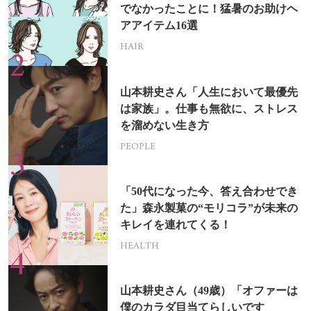
でなかったことに！猛暑のお助けヘ
アアイテム16選
HAIR
山本耕史さん「人生において最優先
は家族」。仕事も無欲に、ストレス
を溜めない生き方
PEOPLE
「50代になった今、答え合わせでき
た」森永製菓の“モリコラ”が未来の
キレイを連れてくる！
HEALTH
山本耕史さん（49歳）「オファーは
僕のカラダ目当てらしいです