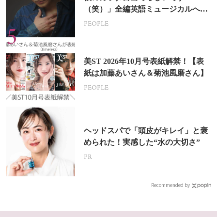
（笑）」全編英語ミュージカルへの
挑戦
PEOPLE
美ST 2026年10月号表紙解禁！【表
紙は加藤あいさん＆菊池風磨さん】
PEOPLE
ヘッドスパで「頭皮がキレイ」と褒
められた！実感した“水の大切さ”
PR
Recommended by