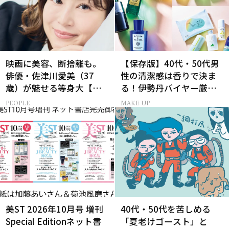
映画に美容、断捨離も。
【保存版】40代・50代男
俳優・佐津川愛美（37
性の清潔感は香りで決ま
歳）が魅せる等身大【美
る！伊勢丹バイヤー厳選
ST特別画像集】
フレグランス15選
PEOPLE
MAKE UP
美ST 2026年10月号 増刊
40代・50代を苦しめる
Special Editionネット書
「夏老けゴースト」と