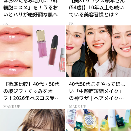
ほおのたるみ毛穴に「幹
【美STリュクス紙本さん
細胞コスメ」を！うるお
(54歳)】10年以上も続い
いとハリが絶好調な肌へ
ている美容習慣とは？
【徹底比較】40代・50代
40代50代こそやってほし
の縦ジワ・くすみをオ
い「中顔面短縮メイク」
フ！2026年ベスコス受賞
の神ワザ｜ヘアメイク長
リキッドルージュ3選
井かおりさん直伝
MAKE UP
MAKE UP