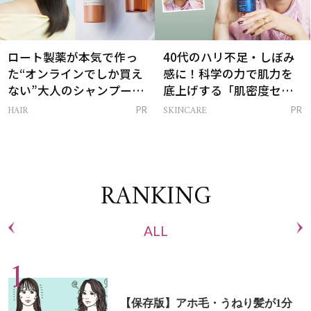
ロート製薬が本気で作っ
40代のハリ不足・しぼみ
た“オンラインでしか買え
感に！科学の力で肌力を
ない”大人のシャンプー＆
底上げする「肌密度セラ
トリートメントって？
ム」
HAIR
SKINCARE
PR
PR
RANKING
ALL
【保存版】アホ毛・うねり髪が1分