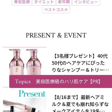
美容医療
ダイエット
更年期
インタビュー
ベストコスメ
PRESENT & EVENT
【3名様プレゼント】40代
50代のヘアケアにぴった
りなシャンプー＆トリート
メントで、うねり悩みに対
Topics
美容医療級のハリ肌ケア
【PR】
処！
【8/16まで】最新ヘアミ
ルク＆夏でも崩れ知らずな
メークアイテムを19名様