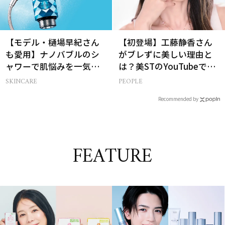
【モデル・樋場早紀さん
【初登場】工藤静香さん
も愛用】ナノバブルのシ
がブレずに美しい理由と
ャワーで肌悩みを一気に
は？美STのYouTubeでは
解決
ALL私物の「ポーチの中
SKINCARE
PEOPLE
身」も大公開！
Recommended by
FEATURE