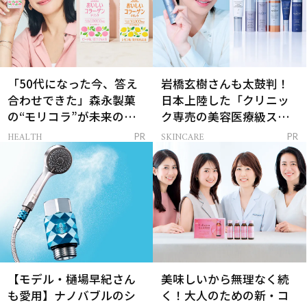
「50代になった今、答え
岩橋玄樹さんも太鼓判！
合わせできた」森永製菓
日本上陸した「クリニッ
の“モリコラ”が未来のキ
ク専売の美容医療級スキ
レイを連れてくる！
ンケア」
HEALTH
SKINCARE
PR
PR
【モデル・樋場早紀さん
美味しいから無理なく続
も愛用】ナノバブルのシ
く！大人のための新・コ