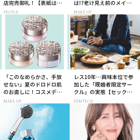
店完売御礼！【表紙は加
は!?老け見え前のメイク
藤あいさん＆菊池風磨さ
くずれ＆くすみ対策
PEOPLE
MAKE UP
ん】
「このなめらかさ、手放
レス10年…興味本位で参
せない」夏のドロドロ肌
加した「既婚者限定サー
のお直しに！コスメデコ
クル」の実態【セックス
ルテのパウダーが想像以
レス AND THE CITY -女た
MAKE UP
FEMTECH
上に優秀
ちの告白-】