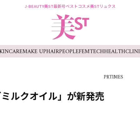
J-BEAUTY
美ST最新号
ベストコスメ
美STリュクス
KINCARE
MAKE UP
HAIR
PEOPLE
FEMTECH
HEALTH
CLIN
PRTIMES
グミルクオイル」が新発売