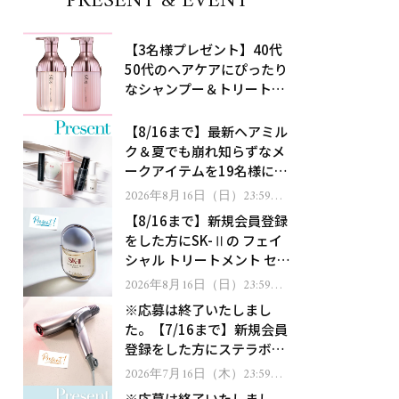
PRESENT & EVENT
【3名様プレゼント】40代
50代のヘアケアにぴったり
なシャンプー＆トリートメ
ントで、うねり悩みに対
処！
【8/16まで】最新ヘアミル
ク＆夏でも崩れ知らずなメ
ークアイテムを19名様にプ
レゼント！
2026年8月16日（日）23:59ま
で
【8/16まで】新規会員登録
をした方にSK-Ⅱの フェイ
シャル トリートメント セラ
ムをプレゼント！
2026年8月16日（日）23:59ま
で
※応募は終了いたしまし
た。【7/16まで】新規会員
登録をした方にステラボー
テのシャインリバース ヘア
2026年7月16日（木）23:59ま
で
ドライヤー ジュエルをプレ
※応募は終了いたしまし