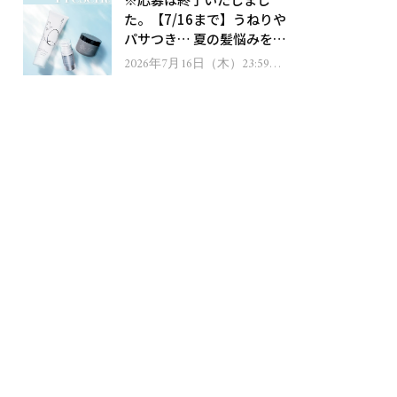
ゼント！
た。【7/16まで】うねりや
パサつき… 夏の髪悩みを解
消するヘアケアアイテムを
2026年7月16日（木）23:59ま
で
13名様にプレゼント！