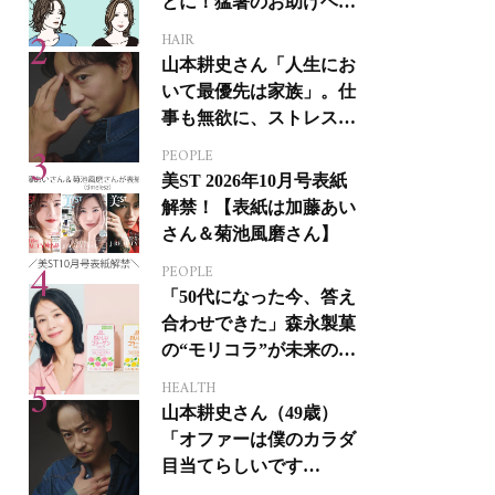
とに！猛暑のお助けヘア
アイテム16選
HAIR
山本耕史さん「人生にお
いて最優先は家族」。仕
事も無欲に、ストレスを
溜めない生き方
PEOPLE
美ST 2026年10月号表紙
解禁！【表紙は加藤あい
さん＆菊池風磨さん】
PEOPLE
「50代になった今、答え
合わせできた」森永製菓
の“モリコラ”が未来のキ
レイを連れてくる！
HEALTH
山本耕史さん（49歳）
「オファーは僕のカラダ
目当てらしいです
（笑）」全編英語ミュー