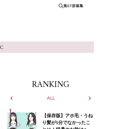
美ST部募集
IC
RANKING
ALL
S
【保存版】アホ毛・うね
り髪が1分でなかったこ