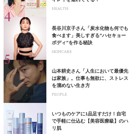
HEALTH
長谷川京子さん「炭水化物も何でも
食べます」美しすぎる”ハセキョー
ボディ”を作る秘訣
SKINCARE
山本耕史さん「人生において最優先
は家族」。仕事も無欲に、ストレス
を溜めない生き方
PEOPLE
いつものケアに1品足すだけ！自宅
で手軽に仕込む【美容医療級】のハ
リ肌