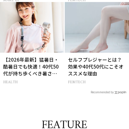
MAKE UP
FEMTECH
【2026年最新】猛暑日・
セルフプレジャーとは？
酷暑日でも快適！40代50
効果や40代50代にこそオ
代が持ち歩くべき暑さ対
ススメな理由
策グッズ
HEALTH
FEMTECH
Recommended by
FEATURE