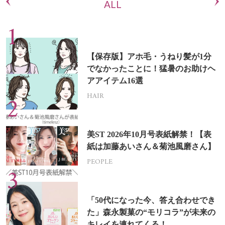
ALL
【保存版】アホ毛・うねり髪が1分
でなかったことに！猛暑のお助けヘ
アアイテム16選
HAIR
美ST 2026年10月号表紙解禁！【表
紙は加藤あいさん＆菊池風磨さん】
PEOPLE
「50代になった今、答え合わせでき
た」森永製菓の“モリコラ”が未来の
キレイを連れてくる！