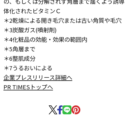
の、もしくは分解されず角層まで届くよう誘導
体化されたビタミンＣ
＊2乾燥による開き毛穴または古い角質や毛穴
＊3炭酸ガス(噴射剤)
＊4化粧品の効能・効果の範囲内
＊5角層まで
＊6整肌成分
＊7うるおいによる
企業プレスリリース詳細へ
PR TIMESトップへ