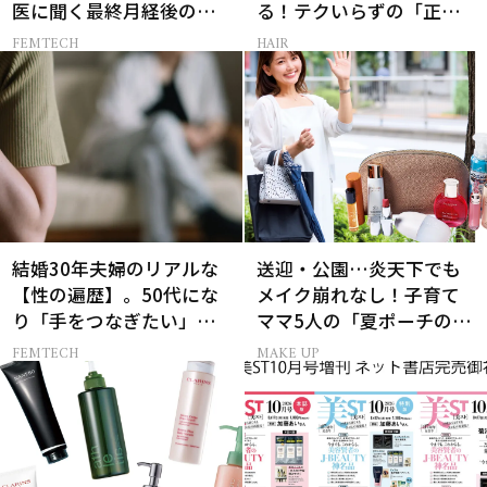
医に聞く最終月経後の出
る！テクいらずの「正解
血の対処法
ヘアアレンジ」3選
FEMTECH
HAIR
結婚30年夫婦のリアルな
送迎・公園…炎天下でも
【性の遍歴】。50代にな
メイク崩れなし！子育て
り「手をつなぎたい」と
ママ5人の「夏ポーチの中
願う理由とは
身」
FEMTECH
MAKE UP