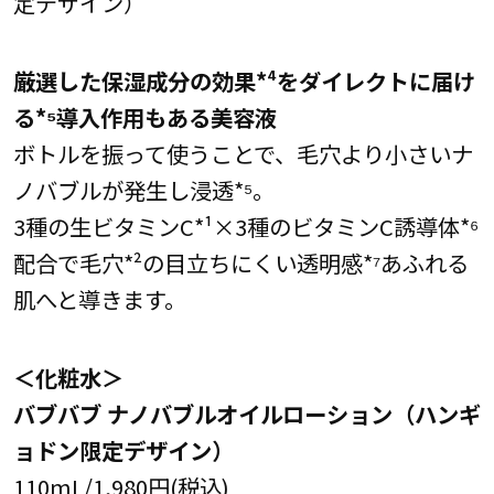
定デザイン）
厳選した保湿成分の効果*⁴をダイレクトに届け
る*⁵導入作用もある美容液
ボトルを振って使うことで、毛穴より小さいナ
ノバブルが発生し浸透*⁵。
3種の生ビタミンC*¹×3種のビタミンC誘導体*⁶
配合で毛穴*²の目立ちにくい透明感*⁷あふれる
肌へと導きます。
＜化粧水＞
バブバブ ナノバブルオイルローション（ハンギ
ョドン限定デザイン）
110mL/1,980円(税込)