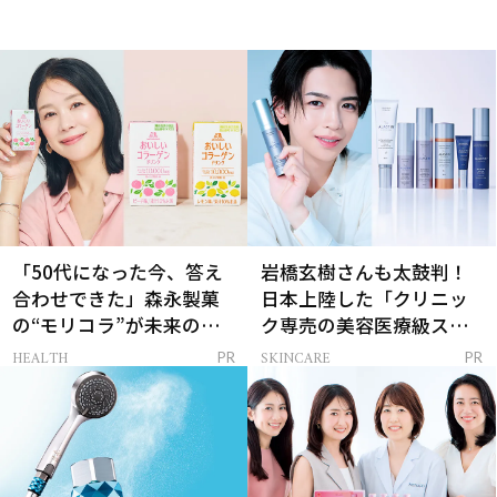
「50代になった今、答え
岩橋玄樹さんも太鼓判！
合わせできた」森永製菓
日本上陸した「クリニッ
の“モリコラ”が未来のキ
ク専売の美容医療級スキ
レイを連れてくる！
ンケア」
HEALTH
SKINCARE
PR
PR