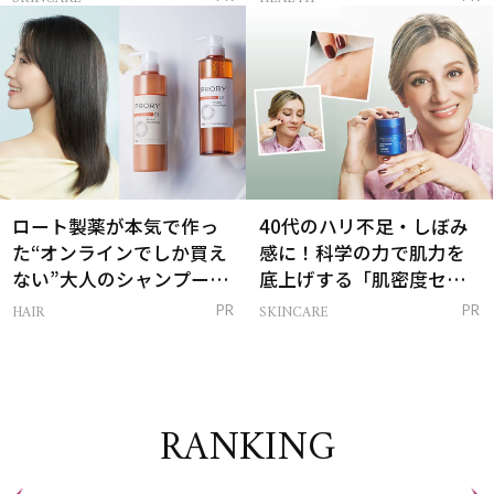
は？
ロート製薬が本気で作っ
40代のハリ不足・しぼみ
た“オンラインでしか買え
感に！科学の力で肌力を
ない”大人のシャンプー＆
底上げする「肌密度セラ
トリートメントって？
ム」
HAIR
SKINCARE
PR
PR
RANKING