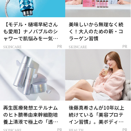
【モデル・樋場早紀さん
美味しいから無理なく続
も愛用】ナノバブルのシ
く！大人のための新・コ
ャワーで肌悩みを一気に
ラーゲン習慣
解決
SKINCARE
SKINCARE
PR
PR
再生医療発想エテルナム
後藤真希さんが10年以上
のヒト臍帯由来幹細胞培
続けている「美容プロテ
養上清液で極上の「透明
イン習慣」。美ボディを
感ハリ肌」へ
支える朝ルーティンと
SKINCARE
HEALTH
PR
PR