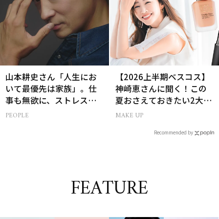
山本耕史さん「人生にお
【2026上半期ベスコス】
いて最優先は家族」。仕
神崎恵さんに聞く！この
事も無欲に、ストレスを
夏おさえておきたい2大メ
溜めない生き方
イクトレンド
PEOPLE
MAKE UP
Recommended by
FEATURE