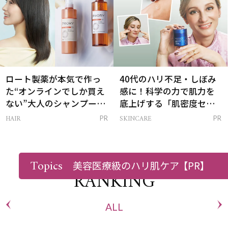
ロート製薬が本気で作っ
40代のハリ不足・しぼみ
た“オンラインでしか買え
感に！科学の力で肌力を
ない”大人のシャンプー＆
底上げする「肌密度セラ
トリートメントって？
ム」
HAIR
SKINCARE
PR
PR
Topics
美容医療級のハリ肌ケア
【PR】
RANKING
ALL