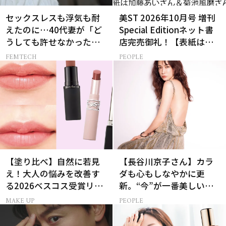
セックスレスも浮気も耐
美ST 2026年10月号 増刊
えたのに…40代妻が「ど
Special Editionネット書
うしても許せなかった」
店完売御礼！【表紙は加
夫の一言
藤あいさん＆菊池風磨さ
FEMTECH
PEOPLE
ん】
【塗り比べ】自然に若見
【長谷川京子さん】カラ
え！大人の悩みを改善す
ダも心もしなやかに更
る2026ベスコス受賞リッ
新。“今”が一番美しい
プTOP3
［特別画像集］
MAKE UP
PEOPLE