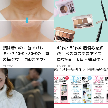
顔は若いのに首でバレ
40代・50代の眉悩みを解
る…？40代・50代の「首
決！ベスコス受賞アイブ
の横ジワ」に即効アプロ
ロウ9選｜太眉・薄眉タイ
ーチする最新美容医療と
プ別の描き方
CLINIC
MAKE UP
は