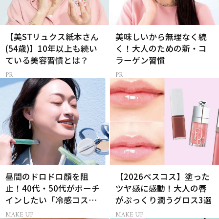
【美STリュクス紙本さん
美味しいから無理なく続
(54歳)】10年以上も続い
く！大人のための新・コ
ている美容習慣とは？
ラーゲン習慣
昼間のドロドロ顔を阻
【2026ベスコス】塗った
止！40代・50代がポーチ
ツヤ感に感動！大人の唇
インしたい「冷感コス
がぷっくり潤うグロス3選
メ」5選
MAKE UP
MAKE UP