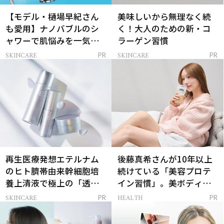
【モデル・樋場早紀さん
美味しいから無理なく続
も愛用】ナノバブルのシ
く！大人のための新・コ
ャワーで肌悩みを一気に
ラーゲン習慣
解決
SKINCARE
SKINCARE
PR
PR
再生医療発想エテルナム
後藤真希さんが10年以上
のヒト臍帯由来幹細胞培
続けている「美容プロテ
養上清液で極上の「透明
イン習慣」。美ボディを
感ハリ肌」へ
支える朝ルーティンと
SKINCARE
HEALTH
PR
PR
は？