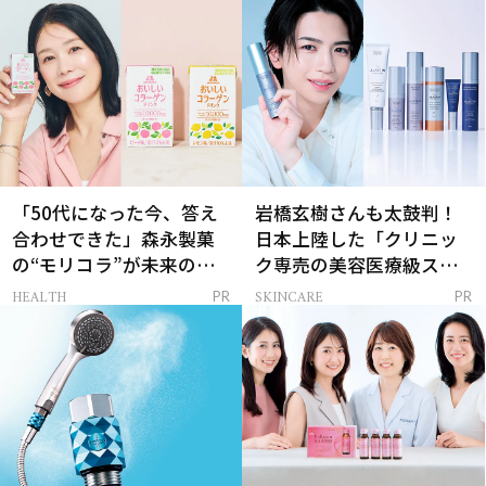
「50代になった今、答え
岩橋玄樹さんも太鼓判！
合わせできた」森永製菓
日本上陸した「クリニッ
の“モリコラ”が未来のキ
ク専売の美容医療級スキ
レイを連れてくる！
ンケア」
HEALTH
SKINCARE
PR
PR