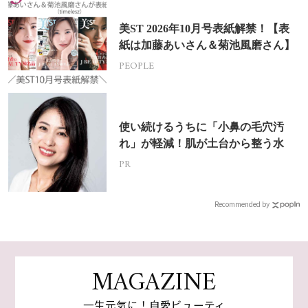
美ST 2026年10月号表紙解禁！【表
紙は加藤あいさん＆菊池風磨さん】
PEOPLE
使い続けるうちに「小鼻の毛穴汚
れ」が軽減！肌が土台から整う水
PR
Recommended by
MAGAZINE
一生元気に！自愛ビューティ