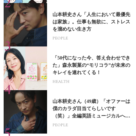
山本耕史さん「人生において最優先
は家族」。仕事も無欲に、ストレス
を溜めない生き方
PEOPLE
「50代になった今、答え合わせでき
た」森永製菓の“モリコラ”が未来の
キレイを連れてくる！
HEALTH
山本耕史さん（49歳）「オファーは
僕のカラダ目当てらしいです
（笑）」全編英語ミュージカルへの
挑戦
PEOPLE