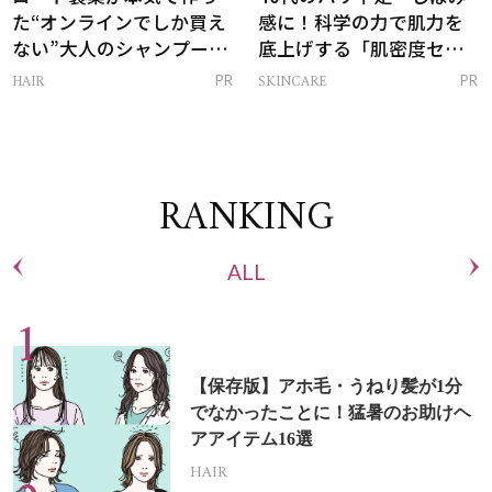
た“オンラインでしか買え
感に！科学の力で肌力を
ない”大人のシャンプー＆
底上げする「肌密度セラ
トリートメントって？
ム」
HAIR
SKINCARE
PR
PR
RANKING
ALL
【保存版】アホ毛・うねり髪が1分
でなかったことに！猛暑のお助けヘ
アアイテム16選
HAIR