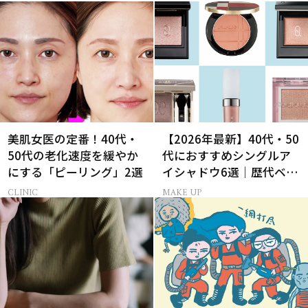
美肌女医の定番！40代・
【2026年最新】40代・50
50代の老化速度を緩やか
代におすすめシングルア
にする「ピーリング」2選
イシャドウ6選｜歴代ベス
トコスメ受賞まとめ
CLINIC
MAKE UP