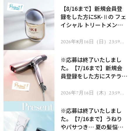
【8/16まで】新規会員登
録をした方にSK-Ⅱの フェ
イシャル トリートメント
セラムをプレゼント！
2026年8月16日（日）23:59ま
で
※応募は終了いたしまし
た。【7/16まで】新規会
員登録をした方にステラボ
ーテのシャインリバース
ヘアドライヤー ジュエル
2026年7月16日（木）23:59ま
で
をプレゼント！
※応募は終了いたしまし
た。【7/16まで】うねり
やパサつき… 夏の髪悩み