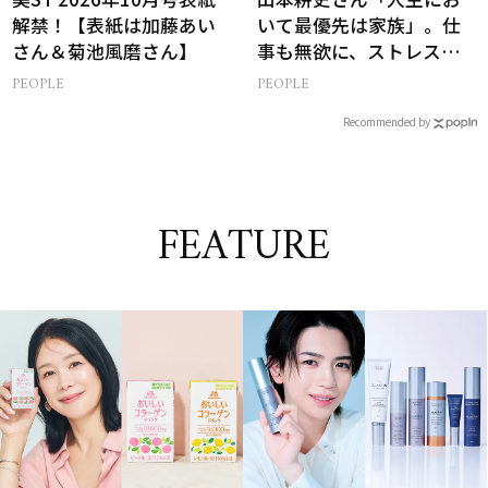
解禁！【表紙は加藤あい
いて最優先は家族」。仕
さん＆菊池風磨さん】
事も無欲に、ストレスを
溜めない生き方
PEOPLE
PEOPLE
Recommended by
FEATURE