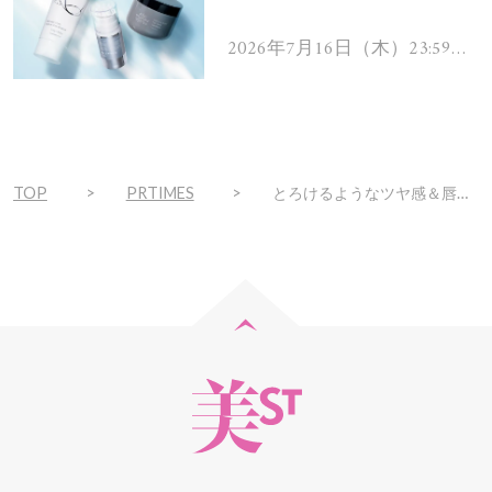
を解消するヘアケアアイテ
ムを13名様にプレゼン
2026年7月16日（木）23:59ま
で
ト！
TOP
PRTIMES
とろけるようなツヤ感＆唇の色に自然になじむ透け感発色を叶えるミセイロルージュの人気限定カラー「アンバーピーチ」が定番化！