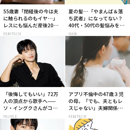
55歳妻「閉経後の今は夫
夏の髪…「やまんば＆落
に触られるのもイヤ…」
ち武者」になってない？
レスにも悩んだ産後20年
40代・50代の髪悩みをレ
の葛藤
スキューする裏ワザ
FEMTECH
HAIR
「後悔してもいい」72万
アプリ不倫中の47歳３児
人の頂点から歌手へ——
の母。「でも、夫ともレ
ソ・イングクさんがコツ
スじゃない」夫婦関係が
コツ頑張れる原動力とは
成り立つ理由は
PEOPLE
FEMTECH