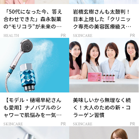
「50代になった今、答え
岩橋玄樹さんも太鼓判！
合わせできた」森永製菓
日本上陸した「クリニッ
の“モリコラ”が未来のキ
ク専売の美容医療級スキ
レイを連れてくる！
ンケア」
HEALTH
SKINCARE
PR
PR
【モデル・樋場早紀さん
美味しいから無理なく続
も愛用】ナノバブルのシ
く！大人のための新・コ
ャワーで肌悩みを一気に
ラーゲン習慣
解決
SKINCARE
SKINCARE
PR
PR