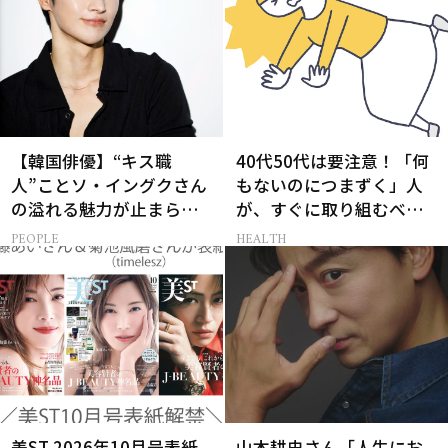
【韓国俳優】“キス職
40代50代は要注意！「何
人”ことソ・イングクさん
もないのにつまずく」人
の溢れる魅力が止まらな
が、すぐに取り組むべき
い【特別画像集】
こと5選［医師監修］
PEOPLE
HEALTH
美ST 2026年10月号表紙
山本耕史さん「人生にお