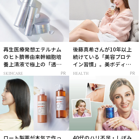
再生医療発想エテルナム
後藤真希さんが10年以上
のヒト臍帯由来幹細胞培
続けている「美容プロテ
養上清液で極上の「透明
イン習慣」。美ボディを
感ハリ肌」へ
支える朝ルーティンと
SKINCARE
HEALTH
PR
PR
は？
ロート製薬が本気で作っ
40代のハリ不足・しぼみ