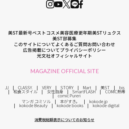
美ST最新号
ベストコスメ
美容医療
更年期
美STリュクス
美ST部募集
このサイトについて
よくあるご質問
お問い合わせ
広告掲載について
プライバシーポリシー
光文社オフィシャルサイト
MAGAZINE OFFICIAL SITE
JJ
CLASSY.
VERY
STORY
Mart
美ST
bis
和食スタイル
女性自身
SmartFLASH
COMIC熱帯
comic Pureri
マンガ コミソル
本がすき。
kokode.jp
kokode Beauty
kokode books
kokode digital
消費税総額表示についてのお知らせ