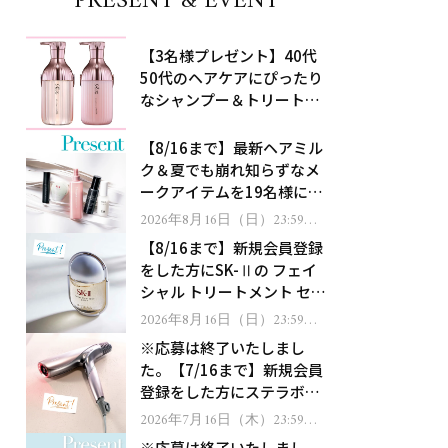
PRESENT & EVENT
【3名様プレゼント】40代
50代のヘアケアにぴったり
なシャンプー＆トリートメ
ントで、うねり悩みに対
処！
【8/16まで】最新ヘアミル
ク＆夏でも崩れ知らずなメ
ークアイテムを19名様にプ
レゼント！
2026年8月16日（日）23:59ま
で
【8/16まで】新規会員登録
をした方にSK-Ⅱの フェイ
シャル トリートメント セラ
ムをプレゼント！
2026年8月16日（日）23:59ま
で
※応募は終了いたしまし
た。【7/16まで】新規会員
登録をした方にステラボー
テのシャインリバース ヘア
2026年7月16日（木）23:59ま
で
ドライヤー ジュエルをプレ
※応募は終了いたしまし