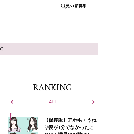
美ST部募集
IC
RANKING
ALL
S
【保存版】アホ毛・うね
り髪が1分でなかったこ