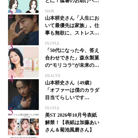
とに！猛暑のお助けヘア
アイテム16選
HAIR
山本耕史さん「人生にお
いて最優先は家族」。仕
事も無欲に、ストレスを
溜めない生き方
PEOPLE
「50代になった今、答え
合わせできた」森永製菓
の“モリコラ”が未来のキ
レイを連れてくる！
HEALTH
山本耕史さん（49歳）
「オファーは僕のカラダ
目当てらしいです
（笑）」全編英語ミュー
PEOPLE
ジカルへの挑戦
美ST 2026年10月号表紙
解禁！【表紙は加藤あい
さん＆菊池風磨さん】