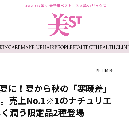
J-BEAUTY
美ST最新号
ベストコスメ
美STリュクス
KINCARE
MAKE UP
HAIR
PEOPLE
FEMTECH
HEALTH
CLIN
PRTIMES
い夏に！夏から秋の「寒暖差」
。売上No.1※1のナチュリエ
く潤う限定品2種登場