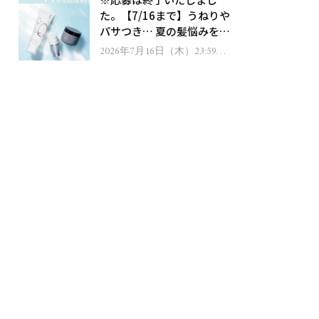
ゼント！
た。【7/16まで】うねりや
パサつき… 夏の髪悩みを解
消するヘアケアアイテムを
2026年7月16日（木）23:59ま
で
13名様にプレゼント！