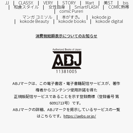
JJ
CLASSY.
VERY
STORY
Mart
美ST
bis
和食スタイル
女性自身
SmartFLASH
COMIC熱帯
comic Pureri
マンガ コミソル
本がすき。
kokode.jp
kokode Beauty
kokode books
kokode digital
消費税総額表示についてのお知らせ
ABJマークは、この電子書店・電子書籍配信サービスが、著作
権者からコンテンツ使用許諾を得た
正規版配信サービスであることを示す登録商標（登録番号 第
6091713号）です。
ABJマークの詳細、ABJマークを掲示しているサービスの一覧
はこちらです。
https://aebs.or.jp/