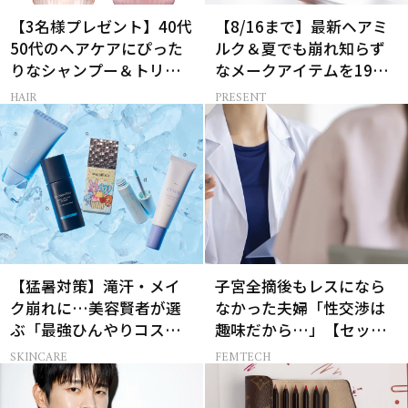
【3名様プレゼント】40代
【8/16まで】最新ヘアミ
50代のヘアケアにぴった
ルク＆夏でも崩れ知らず
りなシャンプー＆トリー
なメークアイテムを19名
トメントで、うねり悩み
様にプレゼント！
HAIR
PRESENT
に対処！
【猛暑対策】滝汗・メイ
子宮全摘後もレスになら
ク崩れに…美容賢者が選
なかった夫婦「性交渉は
ぶ「最強ひんやりコス
趣味だから…」【セック
メ」26選
スレス AND THE CITY -女
SKINCARE
FEMTECH
たちの告白-】