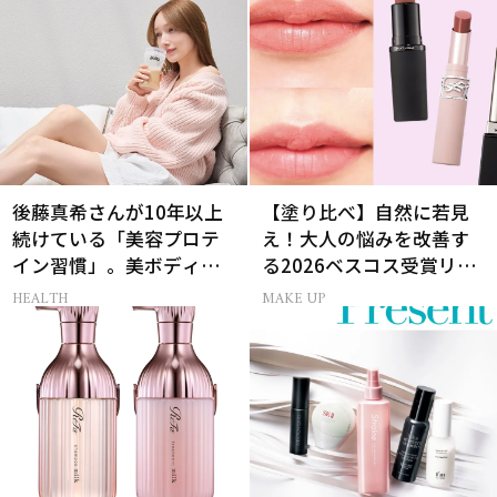
後藤真希さんが10年以上
【塗り比べ】自然に若見
続けている「美容プロテ
え！大人の悩みを改善す
イン習慣」。美ボディを
る2026ベスコス受賞リッ
支える朝ルーティンと
プTOP3
HEALTH
MAKE UP
は？