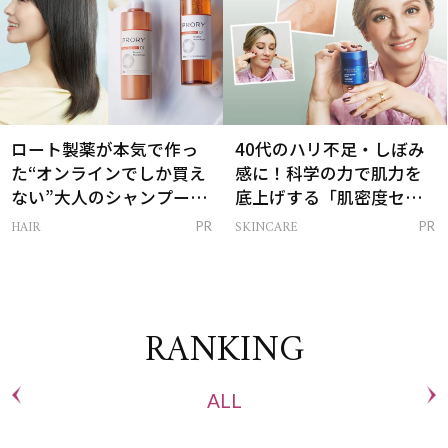
ロート製薬が本気で作っ
40代のハリ不足・しぼみ
た“オンラインでしか買え
感に！科学の力で肌力を
ない”大人のシャンプー＆
底上げする「肌密度セラ
トリートメントって？
ム」
HAIR
SKINCARE
PR
PR
RANKING
ALL