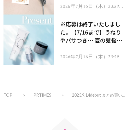
ヘアドライヤー ジュエル
2026年7月16日（木）23:59ま
で
をプレゼント！
※応募は終了いたしまし
た。【7/16まで】うねり
やパサつき… 夏の髪悩み
を解消するヘアケアアイテ
ムを13名様にプレゼン
2026年7月16日（木）23:59ま
で
ト！
TOP
PRTIMES
2023.9.14debut まとめ買い推奨! 秋冬限定の沼るクレンジングバームが登場