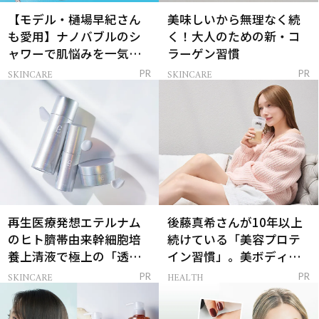
【モデル・樋場早紀さん
美味しいから無理なく続
も愛用】ナノバブルのシ
く！大人のための新・コ
ャワーで肌悩みを一気に
ラーゲン習慣
解決
SKINCARE
SKINCARE
PR
PR
再生医療発想エテルナム
後藤真希さんが10年以上
のヒト臍帯由来幹細胞培
続けている「美容プロテ
養上清液で極上の「透明
イン習慣」。美ボディを
感ハリ肌」へ
支える朝ルーティンと
SKINCARE
HEALTH
PR
PR
は？