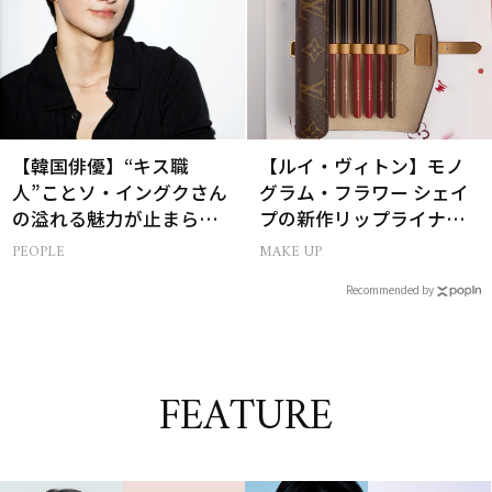
【韓国俳優】“キス職
【ルイ・ヴィトン】モノ
人”ことソ・イングクさん
グラム・フラワー シェイ
の溢れる魅力が止まらな
プの新作リップライナー
い【特別画像集】
｢LV クレヨン｣が誕生！
PEOPLE
MAKE UP
Recommended by
FEATURE