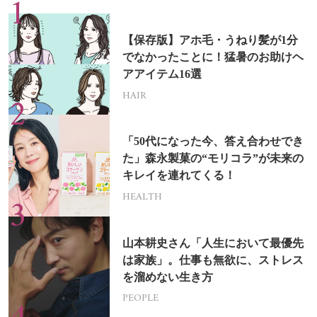
【保存版】アホ毛・うねり髪が1分
でなかったことに！猛暑のお助けヘ
アアイテム16選
HAIR
「50代になった今、答え合わせでき
た」森永製菓の“モリコラ”が未来の
キレイを連れてくる！
HEALTH
山本耕史さん「人生において最優先
は家族」。仕事も無欲に、ストレス
を溜めない生き方
PEOPLE