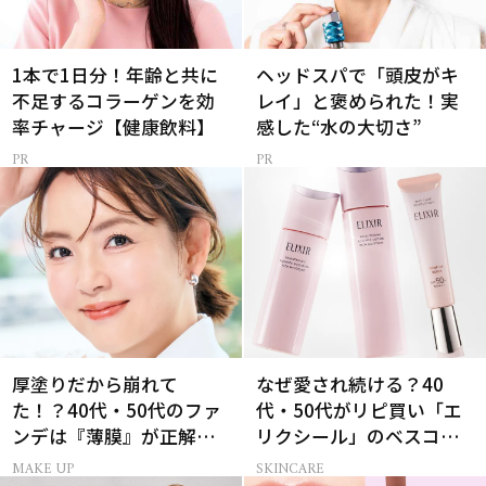
1本で1日分！年齢と共に
ヘッドスパで「頭皮がキ
不足するコラーゲンを効
レイ」と褒められた！実
率チャージ【健康飲料】
感した“水の大切さ”
厚塗りだから崩れて
なぜ愛され続ける？40
た！？40代・50代のファ
代・50代がリピ買い「エ
ンデは『薄膜』が正解で
リクシール」のベスコス
した
受賞名品3選
MAKE UP
SKINCARE