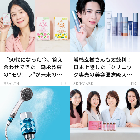
「50代になった今、答え
岩橋玄樹さんも太鼓判！
合わせできた」森永製菓
日本上陸した「クリニッ
の“モリコラ”が未来のキ
ク専売の美容医療級スキ
レイを連れてくる！
ンケア」
HEALTH
SKINCARE
PR
PR