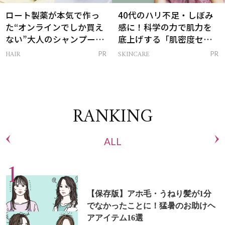
ロート製薬が本気で作っ
40代のハリ不足・しぼみ
た“オンラインでしか買え
感に！科学の力で肌力を
ない”大人のシャンプー＆
底上げする「肌密度セラ
トリートメントって？
ム」
HAIR
SKINCARE
PR
PR
RANKING
ALL
【保存版】アホ毛・うねり髪が1分
でなかったことに！猛暑のお助けヘ
アアイテム16選