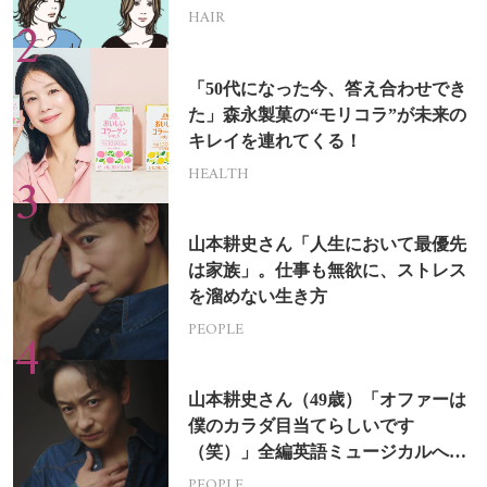
HAIR
「50代になった今、答え合わせでき
た」森永製菓の“モリコラ”が未来の
キレイを連れてくる！
HEALTH
山本耕史さん「人生において最優先
は家族」。仕事も無欲に、ストレス
を溜めない生き方
PEOPLE
山本耕史さん（49歳）「オファーは
僕のカラダ目当てらしいです
（笑）」全編英語ミュージカルへの
挑戦
PEOPLE