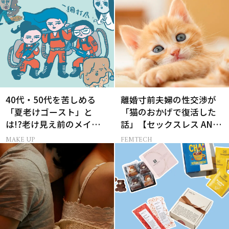
40代・50代を苦しめる
離婚寸前夫婦の性交渉が
「夏老けゴースト」と
「猫のおかげで復活した
は!?老け見え前のメイク
話」【セックスレス AND
くずれ＆くすみ対策
THE CITY -女たちの告
MAKE UP
FEMTECH
白-】