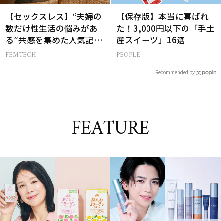
【セックスレス】“夫婦の
【保存版】本当に喜ばれ
数だけ性生活の悩みがあ
た！3,000円以下の「手土
る”共感を集めた人気記事
産スイーツ」16選
10選
FEMTECH
PEOPLE
Recommended by
FEATURE