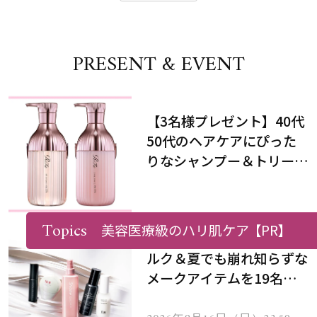
PRESENT & EVENT
【3名様プレゼント】40代
50代のヘアケアにぴった
りなシャンプー＆トリート
メントで、うねり悩みに対
処！
Topics
美容医療級のハリ肌ケア
【PR】
【8/16まで】最新ヘアミ
ルク＆夏でも崩れ知らずな
メークアイテムを19名様
にプレゼント！