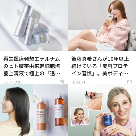
再生医療発想エテルナム
後藤真希さんが10年以上
のヒト臍帯由来幹細胞培
続けている「美容プロテ
養上清液で極上の「透明
イン習慣」。美ボディを
感ハリ肌」へ
支える朝ルーティンと
SKINCARE
HEALTH
PR
PR
は？