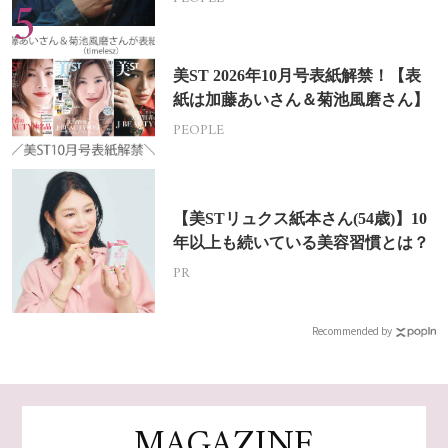
美ST 2026年10月号表紙解禁！【表
紙は加藤あいさん＆菊池風磨さん】
PEOPLE
【美STリュクス紙本さん(54歳)】10
年以上も続いている美容習慣とは？
PR
Recommended by
MAGAZINE