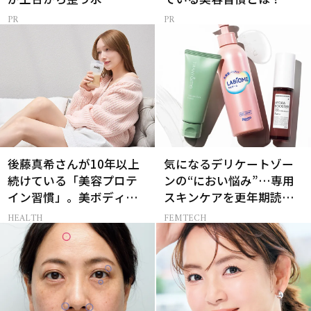
後藤真希さんが10年以上
気になるデリケートゾー
続けている「美容プロテ
ンの“におい悩み”…専用
イン習慣」。美ボディを
スキンケアを更年期読者
支える朝ルーティンと
が本気でお試し！
HEALTH
FEMTECH
は？