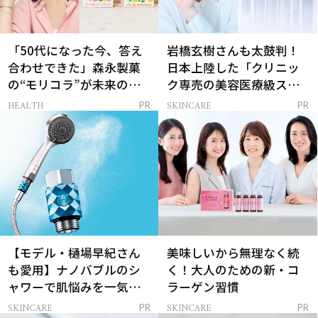
「50代になった今、答え
岩橋玄樹さんも太鼓判！
合わせできた」森永製菓
日本上陸した「クリニッ
の“モリコラ”が未来のキ
ク専売の美容医療級スキ
レイを連れてくる！
ンケア」
HEALTH
SKINCARE
PR
PR
【モデル・樋場早紀さん
美味しいから無理なく続
も愛用】ナノバブルのシ
く！大人のための新・コ
ャワーで肌悩みを一気に
ラーゲン習慣
解決
SKINCARE
SKINCARE
PR
PR