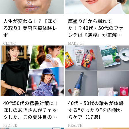
人生が変わる！？【ほく
厚塗りだから崩れて
ろ取り】美容医療体験レ
た！？40代・50代のファ
ポ
ンデは『薄膜』が正解で
した
CLINIC
MAKE UP
40代50代の猛暑対策に！
40代・50代の誰もが体感
ほしのあきさんがチェッ
する“ぐったり”を内側か
クした、この夏注目の暑
らケア【17選】
さ対策グッズ3選
PEOPLE
HEALTH