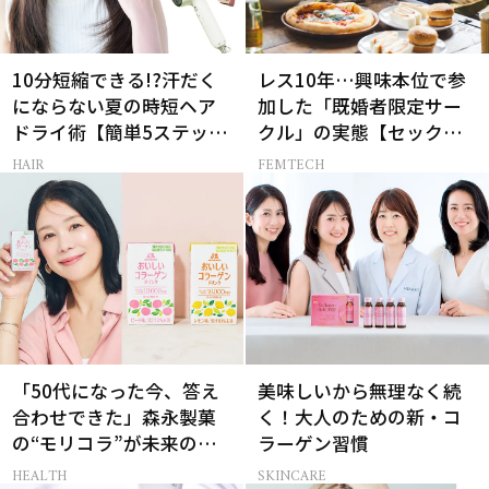
10分短縮できる!?汗だく
レス10年…興味本位で参
にならない夏の時短ヘア
加した「既婚者限定サー
ドライ術【簡単5ステッ
クル」の実態【セックス
プ】
レス AND THE CITY -女た
HAIR
FEMTECH
ちの告白-】
「50代になった今、答え
美味しいから無理なく続
合わせできた」森永製菓
く！大人のための新・コ
の“モリコラ”が未来のキ
ラーゲン習慣
レイを連れてくる！
HEALTH
SKINCARE