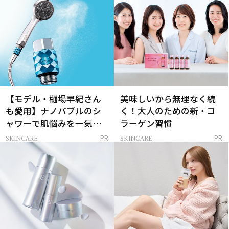
【モデル・樋場早紀さん
美味しいから無理なく続
も愛用】ナノバブルのシ
く！大人のための新・コ
ャワーで肌悩みを一気に
ラーゲン習慣
解決
SKINCARE
SKINCARE
PR
PR