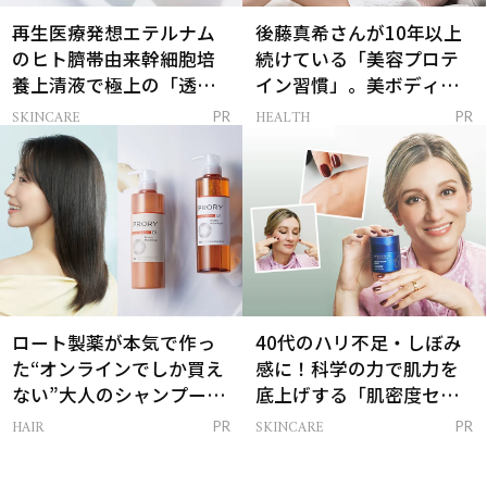
再生医療発想エテルナム
後藤真希さんが10年以上
のヒト臍帯由来幹細胞培
続けている「美容プロテ
養上清液で極上の「透明
イン習慣」。美ボディを
感ハリ肌」へ
支える朝ルーティンと
SKINCARE
HEALTH
PR
PR
は？
ロート製薬が本気で作っ
40代のハリ不足・しぼみ
た“オンラインでしか買え
感に！科学の力で肌力を
ない”大人のシャンプー＆
底上げする「肌密度セラ
トリートメントって？
ム」
HAIR
SKINCARE
PR
PR