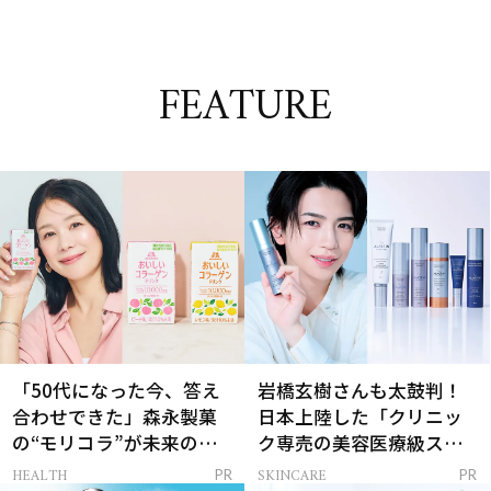
FEATURE
「50代になった今、答え
岩橋玄樹さんも太鼓判！
合わせできた」森永製菓
日本上陸した「クリニッ
の“モリコラ”が未来のキ
ク専売の美容医療級スキ
レイを連れてくる！
ンケア」
HEALTH
SKINCARE
PR
PR