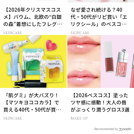
【2026年クリスマスコス
なぜ愛され続ける？40
メ】バウム、北欧の“白銀
代・50代がリピ買い「エ
の森”着想にしたフレグラ
リクシール」のベスコス
ンス＆ハンドクリーム
受賞名品3選
SKINCARE
SKINCARE
「肌グミ」が大バズり！
【2026ベスコス】塗った
【マツキヨココカラ】で
ツヤ感に感動！大人の唇
買える40代・50代が買う
がぷっくり潤うグロス3選
べき夏コスメ
SKINCARE
MAKE UP
Recommended by