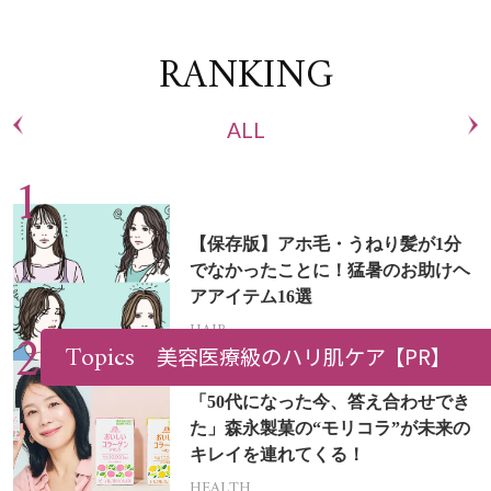
RANKING
ALL
【保存版】アホ毛・うねり髪が1分
でなかったことに！猛暑のお助けヘ
アアイテム16選
HAIR
Topics
美容医療級のハリ肌ケア
【PR】
「50代になった今、答え合わせでき
た」森永製菓の“モリコラ”が未来の
キレイを連れてくる！
HEALTH