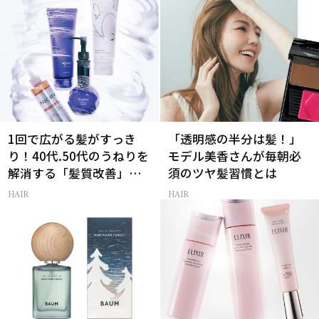
1回で広がる髪がすっき
「透明感の半分は髪！」
り！40代.50代のうねりを
モデル美香さんが毎朝必
解消する「髪質改善」シ
須のツヤ髪習慣とは
ャントリ8選
HAIR
HAIR