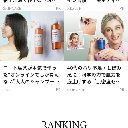
養上清液で極上の「透明
イン習慣」。美ボディを
感ハリ肌」へ
支える朝ルーティンと
SKINCARE
HEALTH
PR
PR
は？
ロート製薬が本気で作っ
40代のハリ不足・しぼみ
た“オンラインでしか買え
感に！科学の力で肌力を
ない”大人のシャンプー＆
底上げする「肌密度セラ
トリートメントって？
ム」
HAIR
SKINCARE
PR
PR
RANKING