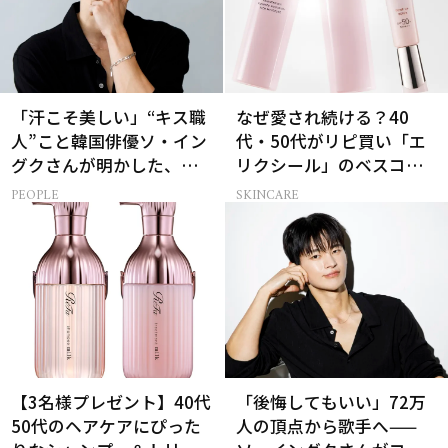
「汗こそ美しい」“キス職
なぜ愛され続ける？40
人”こと韓国俳優ソ・イン
代・50代がリピ買い「エ
グクさんが明かした、惹
リクシール」のベスコス
かれる人の条件とは
受賞名品3選
PEOPLE
SKINCARE
【3名様プレゼント】40代
「後悔してもいい」72万
50代のヘアケアにぴった
人の頂点から歌手へ——