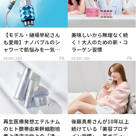
【モデル・樋場早紀さん
美味しいから無理なく続
も愛用】ナノバブルのシ
く！大人のための新・コ
ャワーで肌悩みを一気に
ラーゲン習慣
解決
SKINCARE
SKINCARE
PR
PR
再生医療発想エテルナム
後藤真希さんが10年以上
のヒト臍帯由来幹細胞培
続けている「美容プロテ