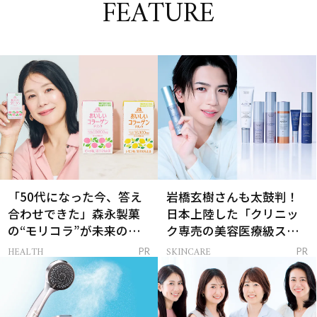
FEATURE
「50代になった今、答え
岩橋玄樹さんも太鼓判！
合わせできた」森永製菓
日本上陸した「クリニッ
の“モリコラ”が未来のキ
ク専売の美容医療級スキ
レイを連れてくる！
ンケア」
HEALTH
SKINCARE
PR
PR