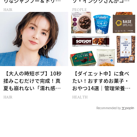
りなシャンプー＆トリー
ソ・イングクさんがコツ
トメントで、うねり悩み
コツ頑張れる原動力とは
HAIR
PEOPLE
に対処！
【大人の時短ボブ】10秒
【ダイエット中】に食べ
揉みこむだけで完成！真
たい！おすすめお菓子・
夏も崩れない「濡れ感ハ
おやつ14選｜管理栄養士
ンサムヘア」
監修
HAIR
HEALTH
Recommended by