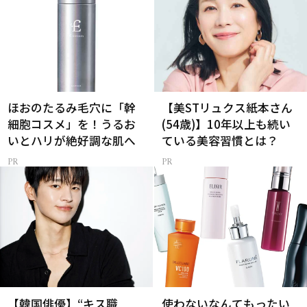
ほおのたるみ毛穴に「幹
【美STリュクス紙本さん
細胞コスメ」を！うるお
(54歳)】10年以上も続い
いとハリが絶好調な肌へ
ている美容習慣とは？
【韓国俳優】“キス職
使わないなんてもったい