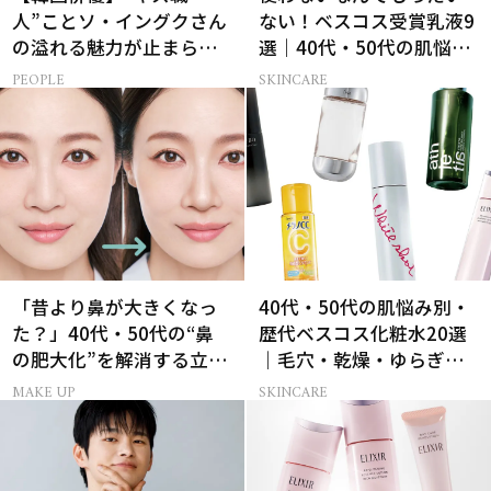
人”ことソ・イングクさん
ない！ベスコス受賞乳液9
の溢れる魅力が止まらな
選｜40代・50代の肌悩み
い【特別画像集】
別まとめ
PEOPLE
SKINCARE
「昔より鼻が大きくなっ
40代・50代の肌悩み別・
た？」40代・50代の“鼻
歴代ベスコス化粧水20選
の肥大化”を解消する立体
｜毛穴・乾燥・ゆらぎな
小鼻メイク
ど
MAKE UP
SKINCARE