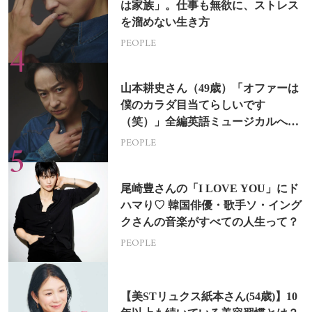
は家族」。仕事も無欲に、ストレス
を溜めない生き方
PEOPLE
山本耕史さん（49歳）「オファーは
僕のカラダ目当てらしいです
（笑）」全編英語ミュージカルへの
挑戦
PEOPLE
尾崎豊さんの「I LOVE YOU」にド
ハマり♡ 韓国俳優・歌手ソ・イング
クさんの音楽がすべての人生って？
PEOPLE
【美STリュクス紙本さん(54歳)】10