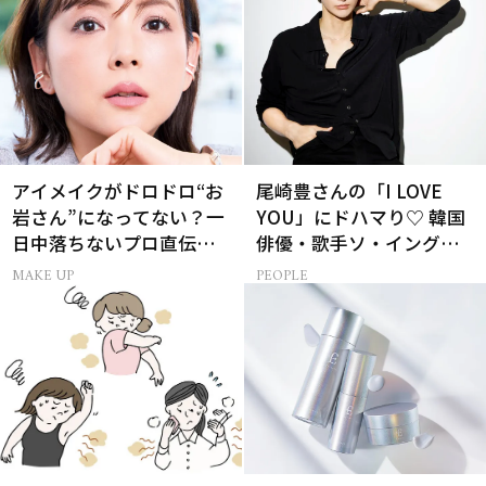
アイメイクがドロドロ“お
尾崎豊さんの「I LOVE
岩さん”になってない？一
YOU」にドハマり♡ 韓国
日中落ちないプロ直伝
俳優・歌手ソ・イングク
「仕込みパウダー」
さんの音楽がすべての人
MAKE UP
PEOPLE
生って？