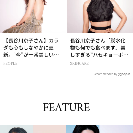
【長谷川京子さん】カラ
長谷川京子さん「炭水化
ダも心もしなやかに更
物も何でも食べます」美
新。“今”が一番美しい
しすぎる”ハセキョーボデ
［特別画像集］
ィ”を作る秘訣
PEOPLE
SKINCARE
Recommended by
FEATURE