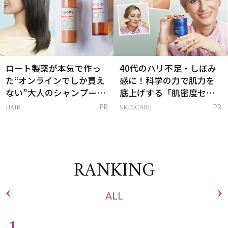
ロート製薬が本気で作っ
40代のハリ不足・しぼみ
た“オンラインでしか買え
感に！科学の力で肌力を
ない”大人のシャンプー＆
底上げする「肌密度セラ
トリートメントって？
ム」
HAIR
SKINCARE
PR
PR
RANKING
ALL