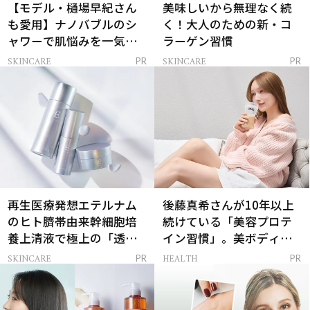
【モデル・樋場早紀さん
美味しいから無理なく続
も愛用】ナノバブルのシ
く！大人のための新・コ
ャワーで肌悩みを一気に
ラーゲン習慣
解決
SKINCARE
SKINCARE
PR
PR
再生医療発想エテルナム
後藤真希さんが10年以上
のヒト臍帯由来幹細胞培
続けている「美容プロテ
養上清液で極上の「透明
イン習慣」。美ボディを
感ハリ肌」へ
支える朝ルーティンと
SKINCARE
HEALTH
PR
PR
は？