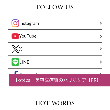
FOLLOW US
Instagram
YouTube
X
LINE
Facebook
Topics
美容医療級のハリ肌ケア
【PR】
HOT WORDS