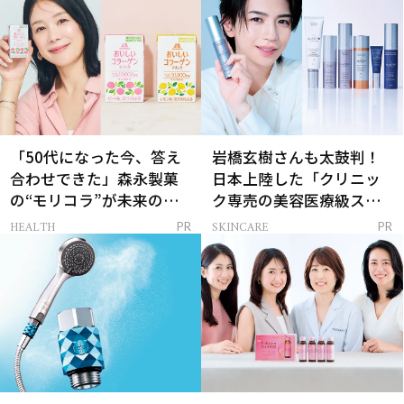
「50代になった今、答え
岩橋玄樹さんも太鼓判！
合わせできた」森永製菓
日本上陸した「クリニッ
の“モリコラ”が未来のキ
ク専売の美容医療級スキ
レイを連れてくる！
ンケア」
HEALTH
SKINCARE
PR
PR