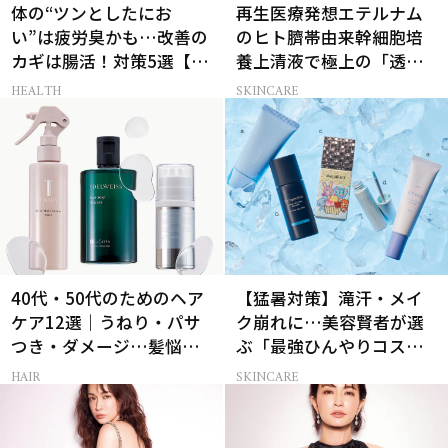
体の“ツンとしたにお
再生医療発想エテルナム
い”は疲労臭かも…改善の
のヒト臍帯由来幹細胞培
カギは腸活！対策5選【医
養上清液で極上の「透明
師監修】
感ハリ肌」へ
HEALTH
SKINCARE
40代・50代のためのヘア
【猛暑対策】滝汗・メイ
ケア12選｜うねり・パサ
ク崩れに…美容賢者が選
つき・ダメージ…髪悩み
ぶ「最強ひんやりコス
から選ぶベスコス受賞コ
メ」26選
HAIR
SKINCARE
スメ