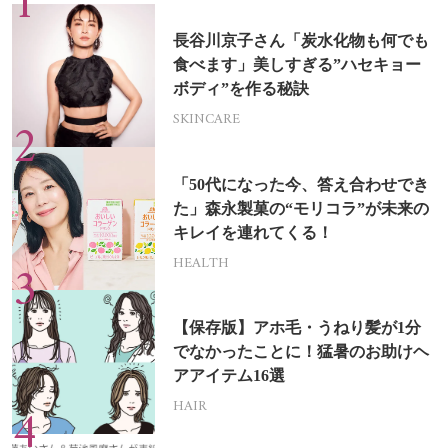
長谷川京子さん「炭水化物も何でも
食べます」美しすぎる”ハセキョー
ボディ”を作る秘訣
SKINCARE
「50代になった今、答え合わせでき
た」森永製菓の“モリコラ”が未来の
キレイを連れてくる！
HEALTH
【保存版】アホ毛・うねり髪が1分
でなかったことに！猛暑のお助けヘ
アアイテム16選
HAIR