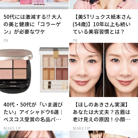
50代には激減する⁉ 大人
【美STリュクス紙本さん
の美と健康に「コラーゲ
(54歳)】10年以上も続い
ン」が必要なワケ
ている美容習慣とは？
40代・50代が「いま選び
【ほしのあきさん実演】
たい」アイシャドウ6選｜
あなたは大丈夫？古眉は
ベスコス受賞の名品パレ
老け見えの原因！小顔と
ット＆単色アイカラー
目元パッチリを叶える美
MAKE UP
MAKE UP
眉術