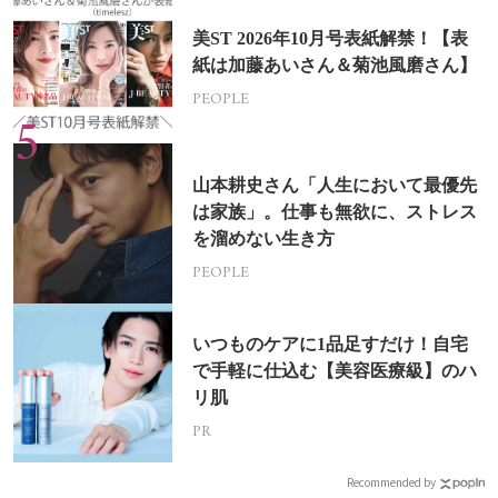
美ST 2026年10月号表紙解禁！【表
紙は加藤あいさん＆菊池風磨さん】
PEOPLE
山本耕史さん「人生において最優先
は家族」。仕事も無欲に、ストレス
を溜めない生き方
PEOPLE
いつものケアに1品足すだけ！自宅
で手軽に仕込む【美容医療級】のハ
リ肌
PR
Recommended by