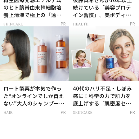
のヒト臍帯由来幹細胞培
続けている「美容プロテ
養上清液で極上の「透明
イン習慣」。美ボディを
感ハリ肌」へ
支える朝ルーティンと
SKINCARE
HEALTH
PR
PR
は？
ロート製薬が本気で作っ
40代のハリ不足・しぼみ
た“オンラインでしか買え
感に！科学の力で肌力を
ない”大人のシャンプー＆
底上げする「肌密度セラ
トリートメントって？
ム」
HAIR
SKINCARE
PR
PR