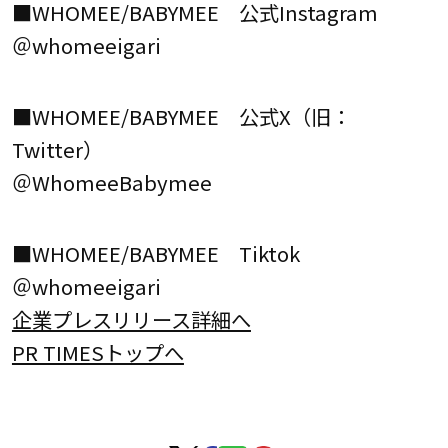
■WHOMEE/BABYMEE 公式Instagram
＠whomeeigari
■WHOMEE/BABYMEE 公式X（旧：
Twitter）
＠WhomeeBabymee
■WHOMEE/BABYMEE Tiktok
＠whomeeigari
企業プレスリリース詳細へ
PR TIMESトップへ