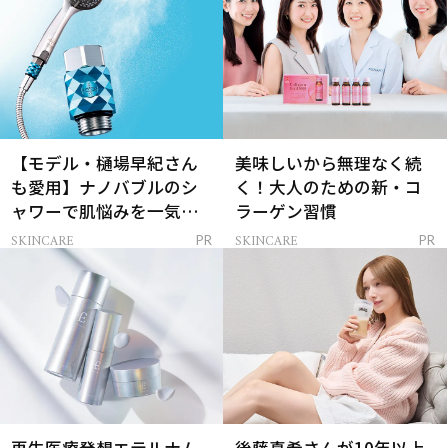
【モデル・樋場早紀さん
美味しいから無理なく続
も愛用】ナノバブルのシ
く！大人のための新・コ
ャワーで肌悩みを一気に
ラーゲン習慣
解決
SKINCARE
SKINCARE
PR
PR
再生医療発想エテルナム
後藤真希さんが10年以上