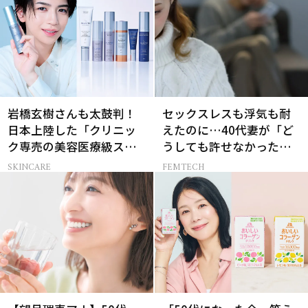
岩橋玄樹さんも太鼓判！
セックスレスも浮気も耐
日本上陸した「クリニッ
えたのに…40代妻が「ど
ク専売の美容医療級スキ
うしても許せなかった」
ンケア」
夫の一言
SKINCARE
FEMTECH