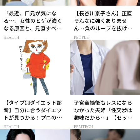
「最近、口元が気にな
【長谷川京子さん】正直
る…」女性のヒゲが濃く
そんなに強くありませ
なる原因と、見直すべき
ん…負のループを抜ける
生活習慣［医師監修］
15分の習慣とは?
HEALTH
PEOPLE
【タイプ別ダイエット診
子宮全摘後もレスになら
断】自分に合うダイエッ
なかった夫婦「性交渉は
トが見つかる！プロの教
趣味だから…」【セック
える体質別ダイエット方
スレス AND THE CITY -女
HEALTH
FEMTECH
法
たちの告白-】