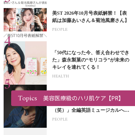
美ST 2026年10月号表紙解禁！【表
紙は加藤あいさん＆菊池風磨さん】
PEOPLE
「50代になった今、答え合わせでき
た」森永製菓の“モリコラ”が未来の
キレイを連れてくる！
HEALTH
Topics
山本耕史さん（49歳）「オファーは
美容医療級のハリ肌ケア
【PR】
僕のカラダ目当てらしいです
（笑）」全編英語ミュージカルへの
挑戦
PEOPLE