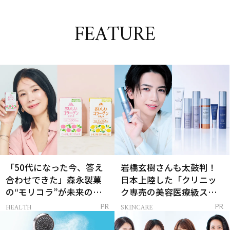
FEATURE
「50代になった今、答え
岩橋玄樹さんも太鼓判！
合わせできた」森永製菓
日本上陸した「クリニッ
の“モリコラ”が未来のキ
ク専売の美容医療級スキ
レイを連れてくる！
ンケア」
HEALTH
SKINCARE
PR
PR