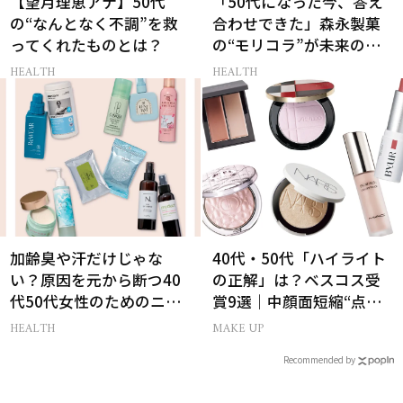
【望月理恵アナ】50代
「50代になった今、答え
の“なんとなく不調”を救
合わせできた」森永製菓
ってくれたものとは？
の“モリコラ”が未来のキ
レイを連れてくる！
HEALTH
HEALTH
加齢臭や汗だけじゃな
40代・50代「ハイライト
い？原因を元から断つ40
の正解」は？ベスコス受
代50代女性のためのニオ
賞9選｜中顔面短縮“点置
イケア
き”メイク法も
HEALTH
MAKE UP
Recommended by