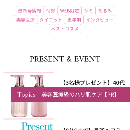
最新号情報
付録
WEB限定
シミ
たるみ
美容医療
ダイエット
更年期
インタビュー
ベストコスメ
PRESENT & EVENT
【3名様プレゼント】40代
50代のヘアケアにぴった
Topics
美容医療級のハリ肌ケア
【PR】
りなシャンプー＆トリート
メントで、うねり悩みに対
処！