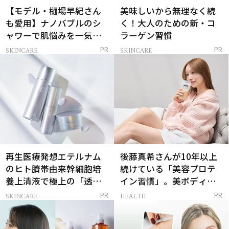
【モデル・樋場早紀さん
美味しいから無理なく続
も愛用】ナノバブルのシ
く！大人のための新・コ
ャワーで肌悩みを一気に
ラーゲン習慣
解決
SKINCARE
SKINCARE
PR
PR
再生医療発想エテルナム
後藤真希さんが10年以上
のヒト臍帯由来幹細胞培
続けている「美容プロテ
養上清液で極上の「透明
イン習慣」。美ボディを
感ハリ肌」へ
支える朝ルーティンと
SKINCARE
HEALTH
PR
PR
は？