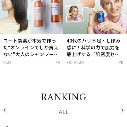
ロート製薬が本気で作っ
40代のハリ不足・しぼみ
た“オンラインでしか買え
感に！科学の力で肌力を
ない”大人のシャンプー＆
底上げする「肌密度セラ
トリートメントって？
ム」
HAIR
SKINCARE
PR
PR
RANKING
ALL