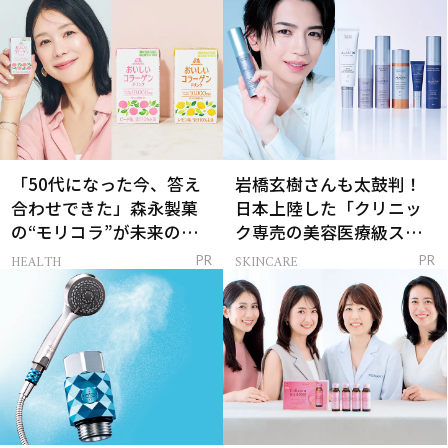
「50代になった今、答え
岩橋玄樹さんも太鼓判！
合わせできた」森永製菓
日本上陸した「クリニッ
の“モリコラ”が未来のキ
ク専売の美容医療級スキ
レイを連れてくる！
ンケア」
HEALTH
SKINCARE
PR
PR