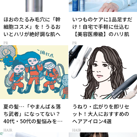
ほおのたるみ毛穴に「幹
いつものケアに1品足すだ
細胞コスメ」を！うるお
け！自宅で手軽に仕込む
いとハリが絶好調な肌へ
【美容医療級】のハリ肌
夏の髪…「やまんば＆落
うねり・広がりを即リセ
ち武者」になってない？
ット！大人におすすめの
40代・50代の髪悩みをレ
ヘアアイロン4選
スキューする裏ワザ
HAIR
HAIR