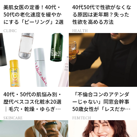
美肌女医の定番！40代・
40代50代で性欲がなくな
50代の老化速度を緩やか
る原因は更年期？失った
にする「ピーリング」2選
性欲を高める方法
CLINIC
HEALTH
40代・50代の肌悩み別・
「不倫合コンのアテンダ
歴代ベスコス化粧水20選
ーじゃない」同窓会幹事
｜毛穴・乾燥・ゆらぎな
50歳女性が「レスだか
ど
ら」と浮気する男友達に
SKINCARE
FEMTECH
うんざり