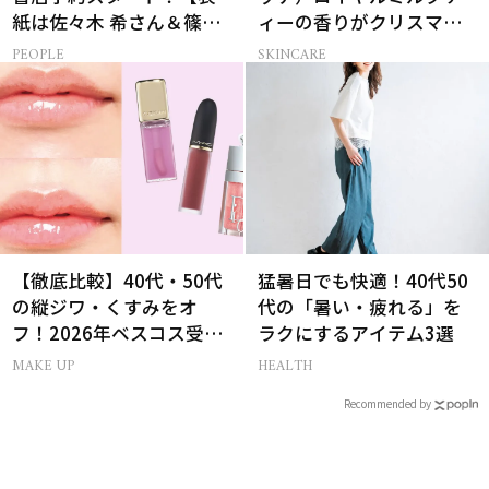
紙は佐々木 希さん＆篠塚
ィーの香りがクリスマス
大輝さん】
に向けて限定セットで復
PEOPLE
SKINCARE
刻！
【徹底比較】40代・50代
猛暑日でも快適！40代50
の縦ジワ・くすみをオ
代の「暑い・疲れる」を
フ！2026年ベスコス受賞
ラクにするアイテム3選
リキッドルージュ3選
MAKE UP
HEALTH
Recommended by