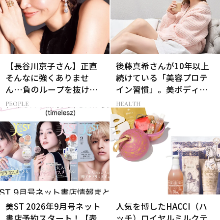
【長谷川京子さん】正直
後藤真希さんが10年以上
そんなに強くありませ
続けている「美容プロテ
ん…負のループを抜ける
イン習慣」。美ボディを
15分の習慣とは?
支える朝ルーティンと
PEOPLE
HEALTH
は？
美ST 2026年9月号ネット
人気を博したHACCI（ハ
書店予約スタート！【表
ッチ）ロイヤルミルクテ