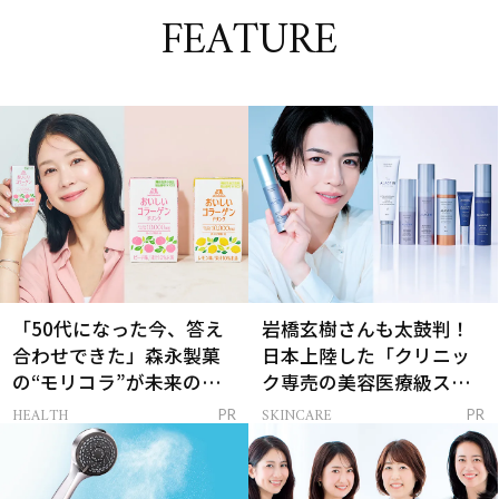
FEATURE
「50代になった今、答え
岩橋玄樹さんも太鼓判！
合わせできた」森永製菓
日本上陸した「クリニッ
の“モリコラ”が未来のキ
ク専売の美容医療級スキ
レイを連れてくる！
ンケア」
HEALTH
SKINCARE
PR
PR