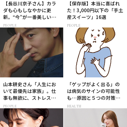
【長谷川京子さん】カラ
【保存版】本当に喜ばれ
ダも心もしなやかに更
た！3,000円以下の「手土
新。“今”が一番美しい
産スイーツ」16選
［特別画像集］
PEOPLE
PEOPLE
山本耕史さん「人生にお
「ゲップがよく出る」の
いて最優先は家族」。仕
は病気のサインの可能性
事も無欲に、ストレスを
も…原因と５つの対策
溜めない生き方
【薬剤師監修】
PEOPLE
HEALTH