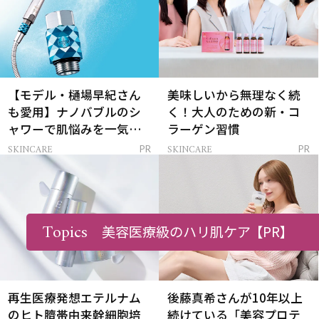
【モデル・樋場早紀さん
美味しいから無理なく続
も愛用】ナノバブルのシ
く！大人のための新・コ
ャワーで肌悩みを一気に
ラーゲン習慣
解決
SKINCARE
SKINCARE
PR
PR
Topics
美容医療級のハリ肌ケア
【PR】
再生医療発想エテルナム
後藤真希さんが10年以上
のヒト臍帯由来幹細胞培
続けている「美容プロテ