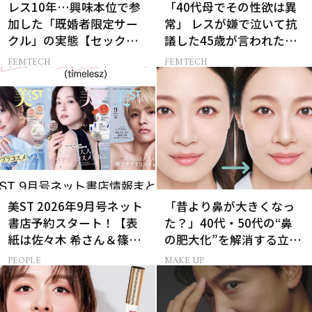
レス10年…興味本位で参
「40代母でその性欲は異
加した「既婚者限定サー
常」 レスが嫌で泣いて抗
クル」の実態【セックス
議した45歳が言われた暴
レス AND THE CITY -女た
言【セックスレス AND
FEMTECH
FEMTECH
ちの告白-】
THE CITY -女たちの告
白-】
美ST 2026年9月号ネット
「昔より鼻が大きくなっ
書店予約スタート！【表
た？」40代・50代の“鼻
紙は佐々木 希さん＆篠塚
の肥大化”を解消する立体
大輝さん】
小鼻メイク
PEOPLE
MAKE UP