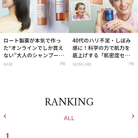
ロート製薬が本気で作っ
40代のハリ不足・しぼみ
た“オンラインでしか買え
感に！科学の力で肌力を
ない”大人のシャンプー＆
底上げする「肌密度セラ
トリートメントって？
ム」
HAIR
SKINCARE
PR
PR
RANKING
ALL