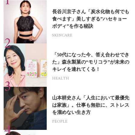
長谷川京子さん「炭水化物も何でも
食べます」美しすぎる”ハセキョー
ボディ”を作る秘訣
SKINCARE
「50代になった今、答え合わせでき
た」森永製菓の“モリコラ”が未来の
キレイを連れてくる！
HEALTH
山本耕史さん「人生において最優先
は家族」。仕事も無欲に、ストレス
を溜めない生き方
PEOPLE