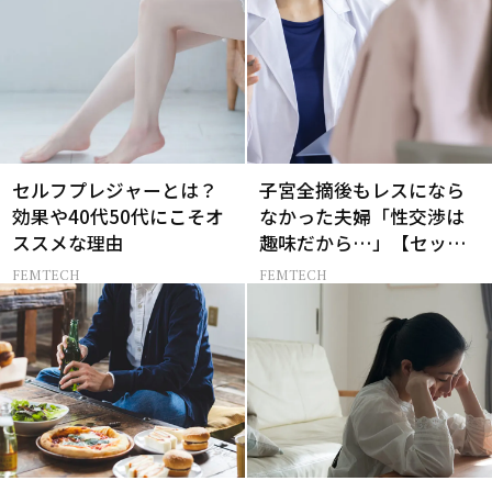
セルフプレジャーとは？
子宮全摘後もレスになら
効果や40代50代にこそオ
なかった夫婦「性交渉は
ススメな理由
趣味だから…」【セック
スレス AND THE CITY -女
FEMTECH
FEMTECH
たちの告白-】