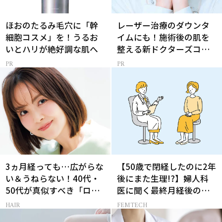
ほおのたるみ毛穴に「幹
レーザー治療のダウンタ
細胞コスメ」を！うるお
イムにも！施術後の肌を
いとハリが絶好調な肌へ
整える新ドクターズコス
メ
3ヵ月経っても…広がらな
【50歳で閉経したのに2年
い＆うねらない！40代・
後にまた生理!?】婦人科
50代が真似すべき「ロー
医に聞く最終月経後の出
レイヤーボブ」
血の対処法
HAIR
FEMTECH