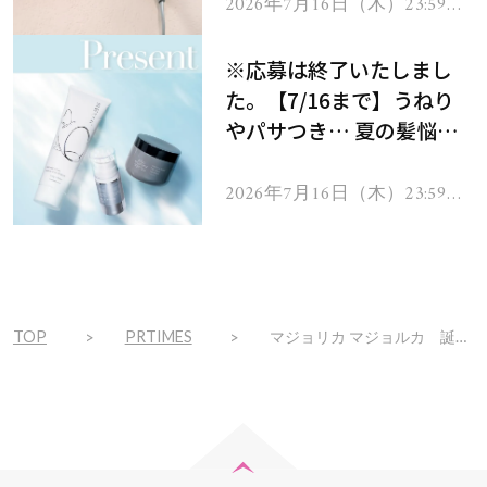
ヘアドライヤー ジュエル
2026年7月16日（木）23:59ま
で
をプレゼント！
※応募は終了いたしまし
た。【7/16まで】うねり
やパサつき… 夏の髪悩み
を解消するヘアケアアイテ
ムを13名様にプレゼン
2026年7月16日（木）23:59ま
で
ト！
TOP
PRTIMES
マジョリカ マジョルカ 誕生20周年を記念したラメマスカラ「シャンパンピンク」カラーを発売 ～2023年11月21日（火）数量限定発売～