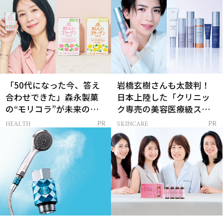
「50代になった今、答え
岩橋玄樹さんも太鼓判！
合わせできた」森永製菓
日本上陸した「クリニッ
の“モリコラ”が未来のキ
ク専売の美容医療級スキ
レイを連れてくる！
ンケア」
HEALTH
SKINCARE
PR
PR