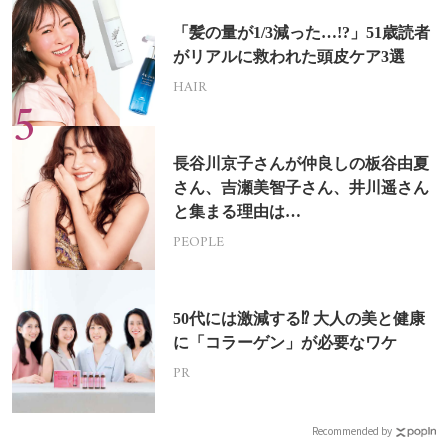
「髪の量が1/3減った…!?」51歳読者
がリアルに救われた頭皮ケア3選
HAIR
長谷川京子さんが仲良しの板谷由夏
さん、吉瀬美智子さん、井川遥さん
と集まる理由は…
PEOPLE
50代には激減する⁉ 大人の美と健康
に「コラーゲン」が必要なワケ
PR
Recommended by