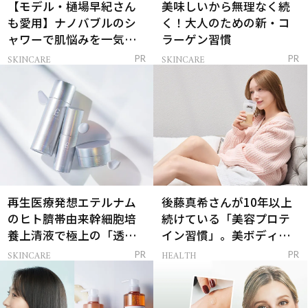
【モデル・樋場早紀さん
美味しいから無理なく続
も愛用】ナノバブルのシ
く！大人のための新・コ
ャワーで肌悩みを一気に
ラーゲン習慣
解決
SKINCARE
SKINCARE
PR
PR
再生医療発想エテルナム
後藤真希さんが10年以上
のヒト臍帯由来幹細胞培
続けている「美容プロテ
養上清液で極上の「透明
イン習慣」。美ボディを
感ハリ肌」へ
支える朝ルーティンと
SKINCARE
HEALTH
PR
PR
は？