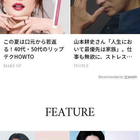
この夏は口元から若返
山本耕史さん「人生にお
る！40代・50代のリップ
いて最優先は家族」。仕
テクHOWTO
事も無欲に、ストレスを
溜めない生き方
MAKE UP
PEOPLE
Recommended by
FEATURE