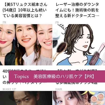
【美STリュクス紙本さん
レーザー治療のダウンタ
(54歳)】10年以上も続い
イムにも！施術後の肌を
ている美容習慣とは？
整える新ドクターズコス
メ
40代50代こそやってほし
【乱れ髪・広がり対策】
Topics
美容医療級のハリ肌ケア
【PR】
い「中顔面短縮メイク」
外出先で即ツヤ髪になれ
の神ワザ｜ヘアメイク長
る多機能携帯ブラシ4選
井かおりさん直伝
MAKE UP
HAIR