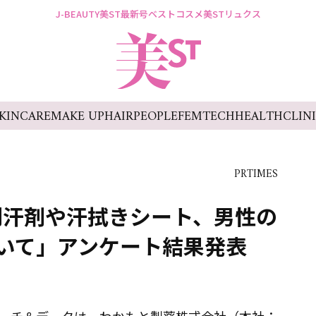
J-BEAUTY
美ST最新号
ベストコスメ
美STリュクス
KINCARE
MAKE UP
HAIR
PEOPLE
FEMTECH
HEALTH
CLIN
PRTIMES
制汗剤や汗拭きシート、男性の
いて」アンケート結果発表