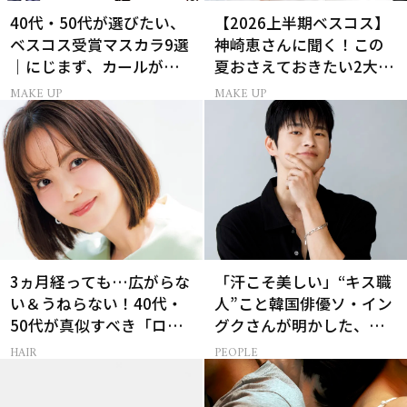
40代・50代が選びたい、
【2026上半期ベスコス】
ベスコス受賞マスカラ9選
神崎恵さんに聞く！この
｜にじまず、カールが続
夏おさえておきたい2大メ
く名品
イクトレンド
MAKE UP
MAKE UP
3ヵ月経っても…広がらな
「汗こそ美しい」“キス職
い＆うねらない！40代・
人”こと韓国俳優ソ・イン
50代が真似すべき「ロー
グクさんが明かした、惹
レイヤーボブ」
かれる人の条件とは
HAIR
PEOPLE