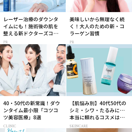
レーザー治療のダウンタ
美味しいから無理なく続
イムにも！施術後の肌を
く！大人のための新・コ
整える新ドクターズコス
ラーゲン習慣
メ
40・50代の新常識！ダウ
【肌悩み別】40代50代の
ンタイム最小限「コツコ
シミ・シワ・たるみに…
ツ美容医療」8選
本当に頼れるコスメは？
ベスコス受賞スキンケア
CLINIC
SKINCARE
21選