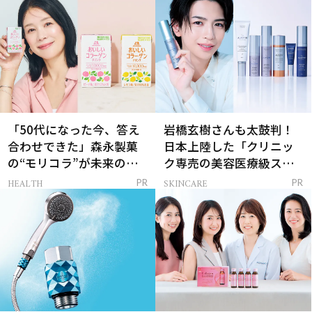
「50代になった今、答え
岩橋玄樹さんも太鼓判！
合わせできた」森永製菓
日本上陸した「クリニッ
の“モリコラ”が未来のキ
ク専売の美容医療級スキ
レイを連れてくる！
ンケア」
HEALTH
SKINCARE
PR
PR