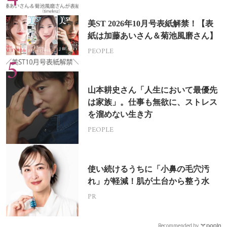
美ST 2026年10月号表紙解禁！【表
紙は加藤あいさん＆菊池風磨さん】
PEOPLE
山本耕史さん「人生において最優先
は家族」。仕事も無欲に、ストレス
を溜めない生き方
PEOPLE
使い続けるうちに「小鼻の毛穴汚
れ」が軽減！肌が土台から整う水
PR
Recommended by