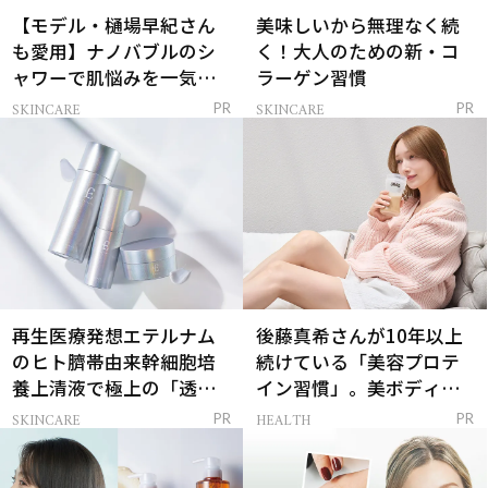
【モデル・樋場早紀さん
美味しいから無理なく続
も愛用】ナノバブルのシ
く！大人のための新・コ
ャワーで肌悩みを一気に
ラーゲン習慣
解決
SKINCARE
SKINCARE
PR
PR
再生医療発想エテルナム
後藤真希さんが10年以上
のヒト臍帯由来幹細胞培
続けている「美容プロテ
養上清液で極上の「透明
イン習慣」。美ボディを
感ハリ肌」へ
支える朝ルーティンと
SKINCARE
HEALTH
PR
PR
は？