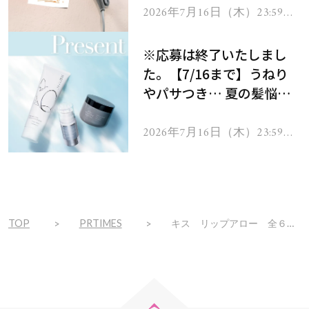
ヘアドライヤー ジュエル
2026年7月16日（木）23:59ま
で
をプレゼント！
※応募は終了いたしまし
た。【7/16まで】うねり
やパサつき… 夏の髪悩み
を解消するヘアケアアイテ
ムを13名様にプレゼン
2026年7月16日（木）23:59ま
で
ト！
TOP
PRTIMES
キス リップアロー 全６色 ２０２３年９月１日（金） 先行発売／２０２３年９月２２日（金） 全国発売