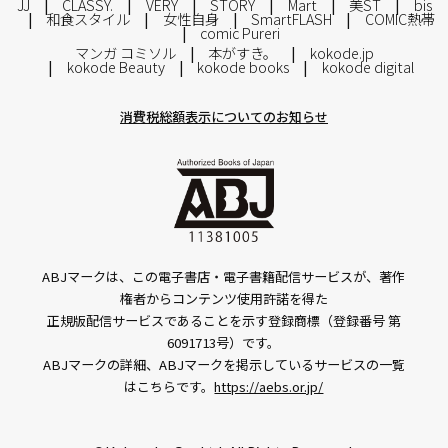
JJ
CLASSY.
VERY
STORY
Mart
美ST
bis
和食スタイル
女性自身
SmartFLASH
COMIC熱帯
comic Pureri
マンガ コミソル
本がすき。
kokode.jp
kokode Beauty
kokode books
kokode digital
消費税総額表示についてのお知らせ
ABJマークは、この電子書店・電子書籍配信サービスが、著作
権者からコンテンツ使用許諾を得た
正規版配信サービスであることを示す登録商標（登録番号 第
6091713号）です。
ABJマークの詳細、ABJマークを掲示しているサービスの一覧
はこちらです。
https://aebs.or.jp/