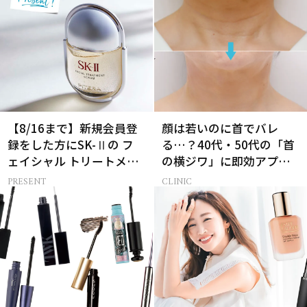
【8/16まで】新規会員登
顔は若いのに首でバレ
録をした方にSK-Ⅱの フ
る…？40代・50代の「首
ェイシャル トリートメン
の横ジワ」に即効アプロ
ト セラムをプレゼント！
ーチする最新美容医療と
PRESENT
CLINIC
は