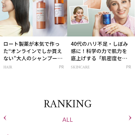
ロート製薬が本気で作っ
40代のハリ不足・しぼみ
た“オンラインでしか買え
感に！科学の力で肌力を
ない”大人のシャンプー＆
底上げする「肌密度セラ
トリートメントって？
ム」
HAIR
SKINCARE
PR
PR
RANKING
ALL