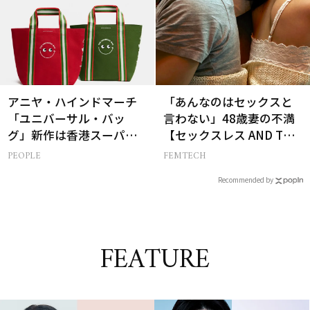
アニヤ・ハインドマーチ
「あんなのはセックスと
「ユニバーサル・バッ
言わない」48歳妻の不満
グ」新作は香港スーパー
【セックスレス AND THE
とコラボ！赤＆緑のミニ2
CITY -女たちの告白-】
PEOPLE
FEMTECH
個セット
Recommended by
FEATURE