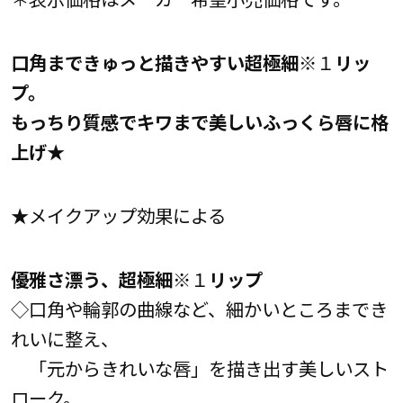
口角まできゅっと描きやすい超極細
※１
リッ
プ。
もっちり質感でキワまで美しいふっくら唇に格
上げ
★
★メイクアップ効果による
優雅さ漂う、超極細
※１
リップ
◇口角や輪郭の曲線など、細かいところまでき
れいに整え、
「元からきれいな唇」を描き出す美しいスト
ローク。